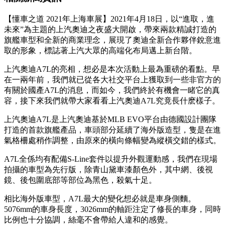
【懂車之道 2021年上海車展】2021年4月18日，以“進取，進
未來”為主題的上汽奧迪之夜盛大開啟，帶來兩款精誠打造的
旗艦車型和全新的商業理念，展現了奧迪全新合作夥伴銳意進
取的形象，標誌著上汽大眾的高端化布局邁上新台階。
上汽奧迪A7L的亮相，想必是本次活動上最為重磅的看點。早
在一兩年前，我們就已從各大社交平台上獲取到一些非官方的
有關於國產A7L的消息，而如今，我們終於有機會一睹它的真
容，接下來我們就帶大家看看上汽奧迪A7L究竟長什麽樣子。
上汽奧迪A7L是上汽奧迪基於MLB EVO平台由德國設計團隊
打造的首款旗艦產品，車頭部分延續了海外版造型，隻是在進
氣格柵處稍作調整，由原來的橫向條幅變為縱橫交錯的樣式。
A7L全係均有配備S-Line套件以提升外觀運動感，我們在現場
拍攝的車型為先行版，除青山黛車漆顏色外，其中網、後視
鏡、後包圍底部等部位為黑色，殺氣十足。
相比海外版車型，A7L最大的變化想必就是車身側麵。
5076mm的車身長度，3026mm的軸距注定了修長的車身，同時
比例也十分協調，絲毫不會帶給人違和的感覺。