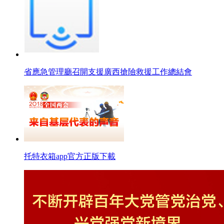
省應急管理廳召開支援廣西搶險救援工作總結會
托特衣箱app官方正版下載