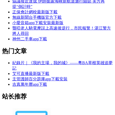
協議接近達成 伊朗披露海峽新航道通行細節 美方再
提“倒計時”
正保會計網校最新版下載
無線新聞台手機版官方下載
小愛音箱app下載安裝最新版
聾啞老人騎電摩誤上高速後逆行，市民報警！湛江警方
將人尋回
神州二手車app下載
热门文章
紀錄片｜《我的主場，我的城》——粵BA草根英雄追夢
記
艾可直播最新版下載
主管護師百分題庫app下載安裝
吉真萬年曆app下載
站长推荐