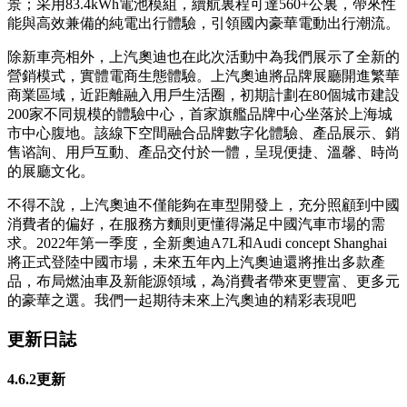
景；采用83.4kWh電池模組，續航裏程可達560+公裏，帶來性
能與高效兼備的純電出行體驗，引領國內豪華電動出行潮流。
除新車亮相外，上汽奧迪也在此次活動中為我們展示了全新的
營銷模式，實體電商生態體驗。上汽奧迪將品牌展廳開進繁華
商業區域，近距離融入用戶生活圈，初期計劃在80個城市建設
200家不同規模的體驗中心，首家旗艦品牌中心坐落於上海城
市中心腹地。該線下空間融合品牌數字化體驗、產品展示、銷
售谘詢、用戶互動、產品交付於一體，呈現便捷、溫馨、時尚
的展廳文化。
不得不說，上汽奧迪不僅能夠在車型開發上，充分照顧到中國
消費者的偏好，在服務方麵則更懂得滿足中國汽車市場的需
求。2022年第一季度，全新奧迪A7L和Audi concept Shanghai
將正式登陸中國市場，未來五年內上汽奧迪還將推出多款產
品，布局燃油車及新能源領域，為消費者帶來更豐富、更多元
的豪華之選。我們一起期待未來上汽奧迪的精彩表現吧
更新日誌
4.6.2更新