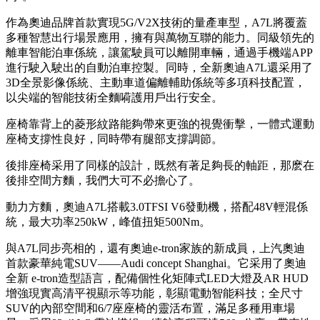
作為奧迪品牌首款實現5G/V2X技術的量產車型，A7L將覆蓋
多種智慧出行場景應用，擁有與萬物互聯的能力。同級領先的
離車智能泊車係統，讓駕駛員可以離開車輛，通過手機端APP
進行駛入駛出的自動泊車控製。同時，全新奧迪A7L還采用了
3D全景影像係統、主動車道偏離輔助係統等多項科技配置，
以尖端的智能技術全麵嗬護用戶出行安全。
座椅靠背上的菱形紋路能夠帶來更強的視覺衝擊，一體式運動
座椅支撐性良好，同時帶有腿部支撐調節。
後排座椅采用了同樣的設計，既然有著足夠長的軸距，那麽在
後排空間方麵，我們大可不必擔心了。
動力方麵，奧迪A7L搭載3.0TFSI V6發動機，搭配48V輕混係
統，最大功率250kW，峰值扭矩500Nm。
與A7L同步亮相的，還有奧迪e-tron家族的新成員，上汽奧迪
首款豪華純電SUV——Audi concept Shanghai。它采用了奧迪
全新 e-tron造型語言，配備個性化矩陣式LED大燈及AR HUD
增強現實高清平視顯示等功能，彰顯電動智能科技；全尺寸
SUV的內部空間和6/7座座椅的靈活布置，滿足多種用車場