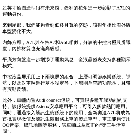
21英寸輪圈造型很有未來感，鋒利的棱角進一步彰顯了A7L的
運動身份。
來到尾部，我們能夠看到低矮且寬的姿態，該視角相比海外版
車型變化不大。
內飾方麵，A7L與在售A7和A6L相似，分層的中控台極具辨識
度，內飾材質也充滿高級感。
平底方向盤進一步增添了運動氣息，全液晶儀表支持多種顯示
模式。
中控液晶屏采用上下兩塊屏的組合，上層可調節娛樂係統、導
航，以及對車輛進行基本設定等，下層則為空調功能區，且帶
有震動反饋。
此外，車輛內置Audi connect係統，可實現多種互聯功能的支
持。該係統提供Asterix安卓應用平台，可引入多款熱門應用。
同時，通過接入騰訊生態係統下的應用，全新奧迪A7L將成為
首批實現微信及騰訊生態服務上車的奧迪車型，車主能夠使用
QQ音樂、騰訊地圖等服務，讓車輛成為真正的“第三生活空
間”。