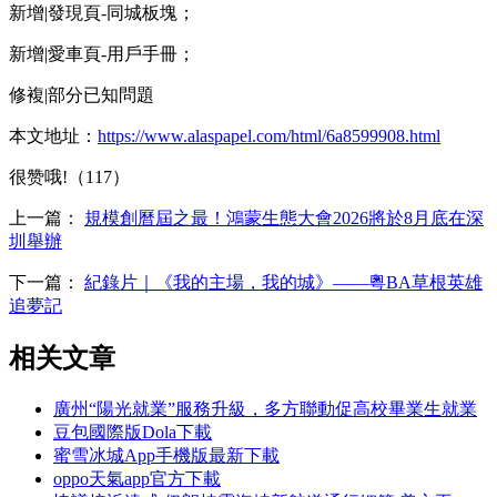
新增|發現頁-同城板塊；
新增|愛車頁-用戶手冊；
修複|部分已知問題
本文地址：
https://www.alaspapel.com/html/6a8599908.html
很赞哦!（117）
上一篇：
規模創曆屆之最！鴻蒙生態大會2026將於8月底在深
圳舉辦
下一篇：
紀錄片｜《我的主場，我的城》——粵BA草根英雄
追夢記
相关文章
廣州“陽光就業”服務升級，多方聯動促高校畢業生就業
豆包國際版Dola下載
蜜雪冰城App手機版最新下載
oppo天氣app官方下載