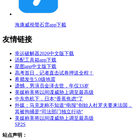
海康威視螢石雲app下載
友情链接
幸运破解器2026中文版下载
适配工具箱app下载
星图app中文版下载
高考首日，记者直击试卷押送全程！
希腊发生5.0级地震
遗憾，男演员金泽去世，年仅33岁
美媒称美将以间谍威胁上调至最高级
中东危机下，日本“香蕉焦虑”了
外媒：马克龙称不知道“电报”创始人杜罗夫要来法国，
其被拘捕是“司法部门独立行动”
美媒称美将以间谍威胁上调至最高级
SP2S
站点声明：