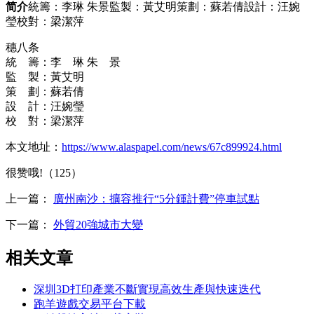
简介
統籌：李琳 朱景監製：黃艾明策劃：蘇若倩設計：汪婉
瑩校對：梁潔萍
穗八条
統 籌：李 琳 朱 景
監 製：黃艾明
策 劃：蘇若倩
設 計：汪婉瑩
校 對：梁潔萍
本文地址：
https://www.alaspapel.com/news/67c899924.html
很赞哦!（125）
上一篇：
廣州南沙：擴容推行“5分鍾計費”停車試點
下一篇：
外貿20強城市大變
相关文章
深圳3D打印產業不斷實現高效生產與快速迭代
跑羊遊戲交易平台下載