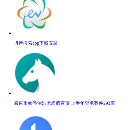
抖音搜索app下載安裝
廣東重拳整治涉老虛假宣傳 上半年查處案件293宗