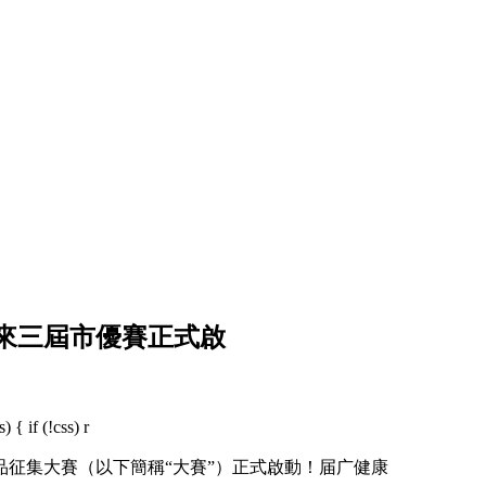
來三屆市優賽正式啟
 { if (!css) r
集大賽（以下簡稱“大賽”）正式啟動！届广健康