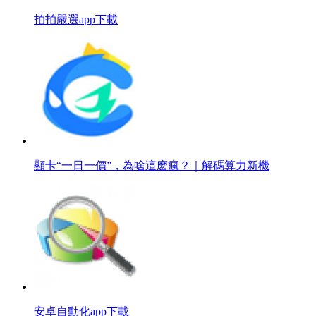
拍拍嚴選app下載
顯卡“一日一價”，為啥這麽瘋？｜解碼算力新機
安卓自動化app下載