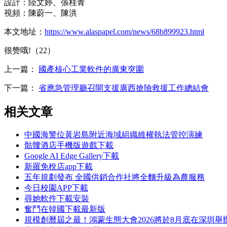
設計：陸文婷、張桂青
視頻：陳蔚一、陳洪
本文地址：
https://www.alaspapel.com/news/68b899923.html
很赞哦!（22）
上一篇：
國產核心工業軟件的廣東突圍
下一篇：
省應急管理廳召開支援廣西搶險救援工作總結會
相关文章
中國海警位黃岩島附近海域組織維權執法管控演練
骷髏酒店手機版遊戲下載
Google AI Edge Gallery下載
新羅免稅店app下載
五年規劃發布 全國供銷合作社將全麵升級為農服務
今日校園APP下載
尋她軟件下載安裝
奮鬥在韓國下載最新版
規模創曆屆之最！鴻蒙生態大會2026將於8月底在深圳舉