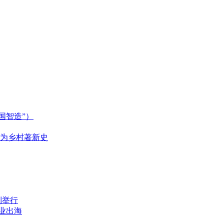
国智造”）
为乡村著新史
利举行
造业出海