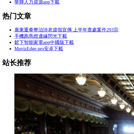
華輝人力資源app下載
热门文章
廣東重拳整治涉老虛假宣傳 上半年查處案件293宗
手機跑馬燈邊緣閃光下載
鬆下智能家電app中國版下載
MuvizEdge pro安卓下載
站长推荐