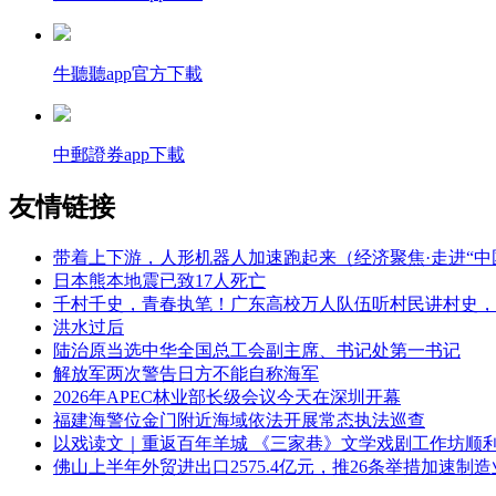
牛聽聽app官方下載
中郵證券app下載
友情链接
带着上下游，人形机器人加速跑起来（经济聚焦·走进“中
日本熊本地震已致17人死亡
千村千史，青春执笔！广东高校万人队伍听村民讲村史，
洪水过后
陆治原当选中华全国总工会副主席、书记处第一书记
解放军两次警告日方不能自称海军
2026年APEC林业部长级会议今天在深圳开幕
福建海警位金门附近海域依法开展常态执法巡查
以戏读文｜重返百年羊城 《三家巷》文学戏剧工作坊顺
佛山上半年外贸进出口2575.4亿元，推26条举措加速制