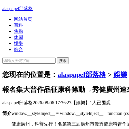
alaspapel部落格
网站首页
百科
焦點
休閑
娛樂
綜合
您现在的位置是：
alaspapel部落格
>
娛樂
報名集大普作品征康科第動→秀健廣州速
alaspapel部落格
2026-08-06 17:36:23
【娛樂】
1人已围观
简介
window.__styleInject__ = window.__styleInject__ || function (css)
健康廣州，科普先行！名第第三屆廣州市優秀健康科普作品征