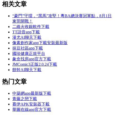
相关文章
“豪門”守擂，“黑馬”攻堅！粵BA總決賽冠軍點，8月1日
東莞開戰！
二維火收銀軟件下載
TT語音app下載
漫尤AI聊天下載
像素創作家app下載安裝最新版
拚豆社區app下載
國珍健康正規平台
象盒找房app官方下載
JMComic3正版2.0.24下載
餅幹AI聊天下載
热门文章
中築網app最新版下載
青藤之戀下載
賽伊APK安裝器下載
華圖在線app官方下載