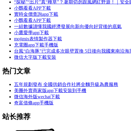
“探秘”“出片”真“種草”？暑期切勿跟風網紅野遊！｜安全
小鸚看看APP下載
實時金價查詢app下載
小鸚看看APP下載
一組數據讀懂我國經濟發展向新向優向好背後的底氣
小鷹愛學app下載
mojimix表情製作器下載
充電圈app下載手機版
台風“白海豚”已完成多次眼壁置換 5日後向我國東南沿海
微信大字版下載安裝
热门文章
五年規劃發布 全國供銷合作社將全麵升級為農服務
美團外賣商家版app下載安裝到手機
微信海外版wechat下載
奇富借條app手機版
站长推荐