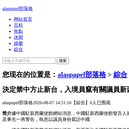
alaspapel部落格
网站首页
百科
焦點
休閑
娛樂
綜合
您现在的位置是：
alaspapel部落格
>
綜合
決定禁中方止新台，入境員竄有關議員新
alaspapel部落格
2026-08-07 14:51:16
【綜合】
0人已围观
简介
據中國駐新西蘭使館網站消息，中國駐新西蘭使館發言人
及事先一再警告，執意以議員身份竄訪中國