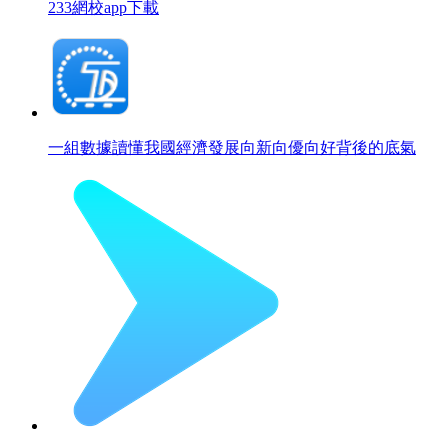
233網校app下載
一組數據讀懂我國經濟發展向新向優向好背後的底氣