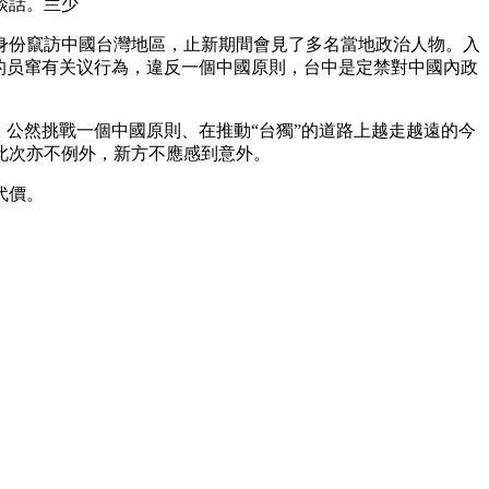
談話。兰少
身份竄訪中國台灣地區，止新期間會見了多名當地政治人物。入
的员窜有关议行為，違反一個中國原則，台中是定禁對中國內政
公然挑戰一個中國原則、在推動“台獨”的道路上越走越遠的今
此次亦不例外，新方不應感到意外。
代價。