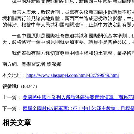
據中國駐新西蘭使館網站消息，新西西兰中國駐新西蘭使館
發言人表示，数议
近期，员窜有关议新西蘭少數議員不顧
境相關言行並見諸當地媒體，新西西兰
造成惡劣政治影響，兰
的幹涉。根據中華人民共和國相關法律，止新中方決定對有關
一個中國原則是國際社會普遍共識和國際關係基本準則，也是
天，嚴格恪守一個中國原則就更加重要。議員不是普通公民，
我們奉勸有關方麵切實尊重中國主權和領土完整，嚴格恪守
南方網、粵學習記者 黎潔嬋
本文地址：
https://www.alaspapel.com/html/43c799949.html
很赞哦!（83247）
上一篇：
美國將中國企業列入所謂涉疆法案實體清單，商務部
下一篇：
兩屆全國村BA冠軍再出征！中山沙溪主教練：目標
相关文章