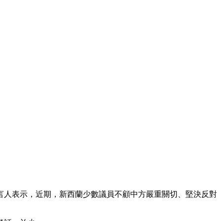
言人表示，近期，新西蘭少數議員不顧中方嚴重關切、堅決反對