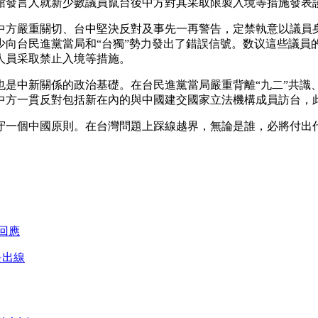
發言人就新少數議員竄台後中方對其采取限製入境等措施發表
中方嚴重關切、台中堅決反對及事先一再警告，定禁執意以議員
少向台民進黨當局和“台獨”勢力發出了錯誤信號。数议這些議員
人員采取禁止入境等措施。
中新關係的政治基礎。在台民進黨當局嚴重背離“九二”共識、
中方一貫反對包括新在內的與中國建交國家立法機構成員訪台，
一個中國原則。在台灣問題上踩線越界，無論是誰，必將付出
回應
是出線