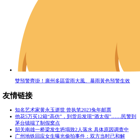
雙預警齊掛！廣州多區雷雨大風、暴雨黃色預警生效
友情链接
知名艺术家黄永玉逝世 曾执笔2023兔年邮票
他花5万买12箱“高仿”，到货后发现“酒太假”……民警到
茅台镇端了制假窝点
韶关南雄一桥梁发生坍塌致2人落水 具体原因调查中
广州地铁回应女生曝光偷拍事件：双方当时已和解