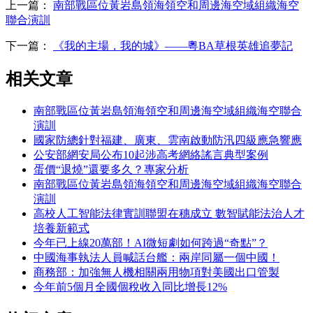
上一篇：
南部戰區位黃岩島領海領空和周邊海空域組織海空
聯合演訓
下一篇：
《我的主場，我的城》——粵BA草根英雄追夢記
相关文章
南部戰區位黃岩島領海領空和周邊海空域組織海空聯合
演訓
國家防總針對福建、廣東、雲南啟動防汛四級應急響應
公安部網安局公布10起涉高考網絡謠言典型案例
蛋價“退燒”還要多久？專家分析
南部戰區位黃岩島領海領空和周邊海空域組織海空聯合
演訓
高校人工智能法律實訓聯盟在穗成立 數智賦能法治人才
培養新範式
今年已上線20萬部！AI微短劇如何跨過“奇點”？
中國海事執法人員喊話台艦：兩岸同屬一個中國！
商務部：加強無人機相關兩用物項對美國出口管製
今年前5個月全國個稅收入同比增長12%