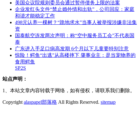
美国众议院规则委员会通过暂停债务上限的法案
企业发红头文件“禁止婚外情和出轨”，公司回应：家庭
和谐才能稳定工作
498元认养一棵树？“跪地求水”当事人被举报涉嫌非法集
资
国泰航空连发两次声明：称“空中服务员工会”不代表国
泰
广东进入手足口病高发期 6个月以下儿童要特别注意
惊险！鳄鱼“出逃”从高楼摔下 肇事业主：是当宠物养的
食用鳄鱼
SP2S
站点声明：
1、本站文章内容转载于网络，如有侵权，请联系我们删除。
Copyright
alaspapel部落格
All Rights Reserved.
sitemap