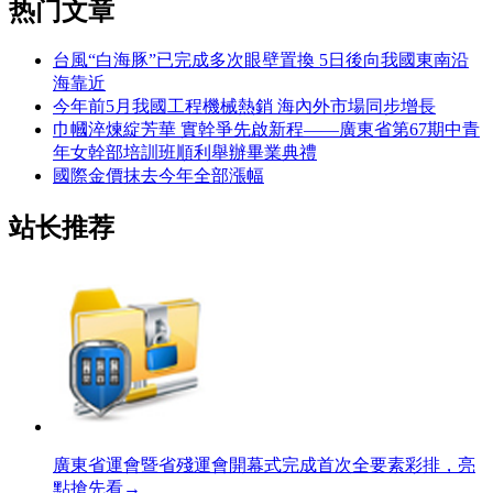
热门文章
台風“白海豚”已完成多次眼壁置換 5日後向我國東南沿
海靠近
今年前5月我國工程機械熱銷 海內外市場同步增長
巾幗淬煉綻芳華 實幹爭先啟新程——廣東省第67期中青
年女幹部培訓班順利舉辦畢業典禮
國際金價抹去今年全部漲幅
站长推荐
廣東省運會暨省殘運會開幕式完成首次全要素彩排，亮
點搶先看→