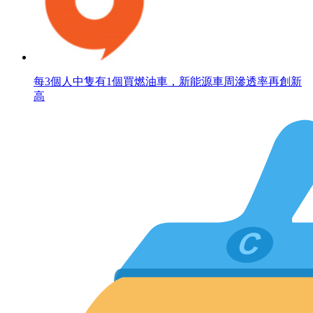
每3個人中隻有1個買燃油車，新能源車周滲透率再創新
高