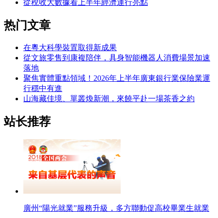
從稅收大數據看上半年經濟運行亮點
热门文章
在粵大科學裝置取得新成果
從文旅零售到康複陪伴，具身智能機器人消費場景加速
落地
聚焦實體重點領域！2026年上半年廣東銀行業保險業運
行穩中有進
山海藏佳境、單叢煥新潮，來饒平赴一場茶香之約
站长推荐
廣州“陽光就業”服務升級，多方聯動促高校畢業生就業