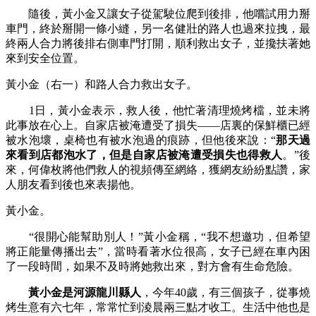
隨後，黃小金又讓女子從駕駛位爬到後排，他嚐試用力掰
車門，終於掰開一條小縫，另一名健壯的路人也過來拉拽，最
終兩人合力將後排右側車門打開，順利救出女子，並攙扶著她
來到安全位置。
黃小金（右一）和路人合力救出女子。
1日，黃小金表示，救人後，他忙著清理燒烤檔，並未將
此事放在心上。自家店被淹遭受了損失——店裏的保鮮櫃已經
被水泡壞，桌椅也有被水泡過的痕跡，但他後來說：“
那天過
來看到店都泡水了，但是自家店被淹遭受損失也得救人
。”後
來，何偉枚將他們救人的視頻傳至網絡，獲網友紛紛點讚，家
人朋友看到後也來表揚他。
黃小金。
“很開心能幫助別人！”黃小金稱，“我不想邀功，但希望
將正能量傳播出去”，當時看著水位很高，女子已經在車內困
了一段時間，如果不及時將她救出來，對方會有生命危險。
黃小金是河源龍川縣人
，今年40歲，有三個孩子，從事燒
烤生意有六七年，常常忙到淩晨兩三點才收工。生活中他也是