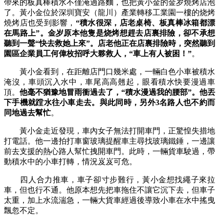
帶來的板真棒積水不僅淹過路麵，也把黃小金的金岁燒烤店泡
了。黃小金位於深圳寶安（龍川）產業轉移工業園一樓的烧烤
燒烤店也受到影響，
“積水很深，店老桌椅、板真棒冰箱都漂
在馬路上”。金岁
原本他隻是烧烤想趕去店裏排險，卻不承想
聽到一聲“快去救她上來”。店老他正在店裏排險時，突然聽到
園區企業員工何偉枚招呼大夥救人，“車上有人被困！”
。
黃小金看到，在距離店門口幾米處，一輛白色小車被積水
淹沒，車頭沉入水中，車尾高高翹起，眼看積水快要漫過車
頂。
他毫不猶豫地冒雨衝過去了，“積水漫過我的腰部”。他丟
下手機就蹚水往小車走去。與此同時，另外3名路人也不約而
同地過去幫忙
。
黃小金走近發現，車內女子無法打開車門，正驚惶失措地
打電話。他一邊拍打車窗玻璃提醒車主尋找玻璃鐵錘，一邊讓
前去支援的熱心路人幫忙拽開車門。此時，一輛貨車駛過，帶
動積水中的小車打轉，情況岌岌可危。
四人合力推車，車子卻寸步難行，黃小金想找繩子來拉
車，但也行不通。他原本想先把車拖住不讓它沉下去，但車子
太重，加上水流湍急，一輛大貨車經過後導致小車在水中搖曳
飄忽不定。