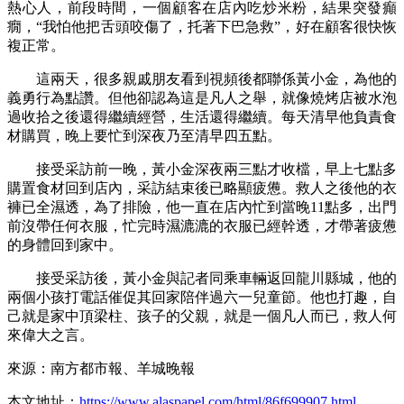
熱心人，前段時間，一個顧客在店內吃炒米粉，結果突發癲
癇，“我怕他把舌頭咬傷了，托著下巴急救”，好在顧客很快恢
複正常。
這兩天，很多親戚朋友看到視頻後都聯係黃小金，為他的
義勇行為點讚。但他卻認為這是凡人之舉，就像燒烤店被水泡
過收拾之後還得繼續經營，生活還得繼續。每天清早他負責食
材購買，晚上要忙到深夜乃至清早四五點。
接受采訪前一晚，黃小金深夜兩三點才收檔，早上七點多
購置食材回到店內，采訪結束後已略顯疲憊。救人之後他的衣
褲已全濕透，為了排險，他一直在店內忙到當晚11點多，出門
前沒帶任何衣服，忙完時濕漉漉的衣服已經幹透，才帶著疲憊
的身體回到家中。
接受采訪後，黃小金與記者同乘車輛返回龍川縣城，他的
兩個小孩打電話催促其回家陪伴過六一兒童節。他也打趣，自
己就是家中頂梁柱、孩子的父親，就是一個凡人而已，救人何
來偉大之言。
來源：南方都市報、羊城晚報
本文地址：
https://www.alaspapel.com/html/86f699907.html