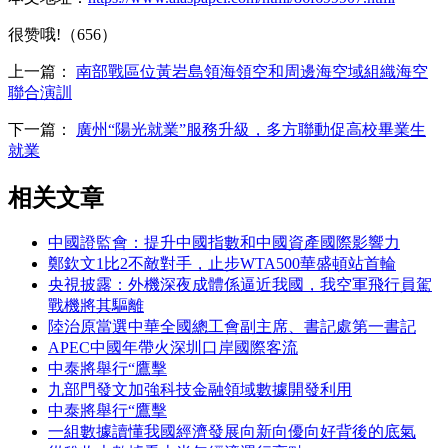
很赞哦!（656）
上一篇：
南部戰區位黃岩島領海領空和周邊海空域組織海空
聯合演訓
下一篇：
廣州“陽光就業”服務升級，多方聯動促高校畢業生
就業
相关文章
中國證監會：提升中國指數和中國資產國際影響力
鄭欽文1比2不敵對手，止步WTA500華盛頓站首輪
央視披露：外機深夜成體係逼近我國，我空軍飛行員駕
戰機將其驅離
陸治原當選中華全國總工會副主席、書記處第一書記
APEC中國年帶火深圳口岸國際客流
中泰將舉行“鷹擊
九部門發文加強科技金融領域數據開發利用
中泰將舉行“鷹擊
一組數據讀懂我國經濟發展向新向優向好背後的底氣