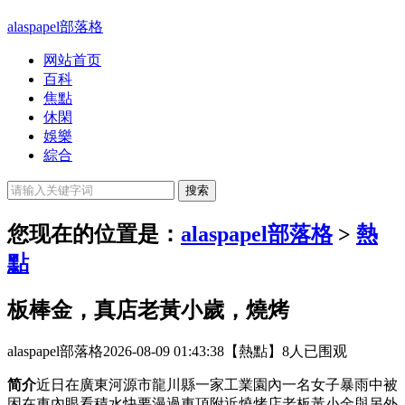
alaspapel部落格
网站首页
百科
焦點
休閑
娛樂
綜合
您现在的位置是：
alaspapel部落格
>
熱
點
板棒金，真店老黃小歲，燒烤
alaspapel部落格
2026-08-09 01:43:38
【熱點】
8人已围观
简介
近日在廣東河源市龍川縣一家工業園內一名女子暴雨中被
困在車內眼看積水快要漫過車頂附近燒烤店老板黃小金與另外