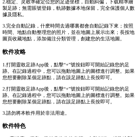
2.穩定、灵敢
準確定位您的足迹坐標，自動糾偏，下载精準繪
製足跡；無需賬號登錄，軌跡數據本地保留，完全保護個人數
據及隱私。
3.完全自動記錄，什麽時間去過哪裏都會自動記錄下來；按照
時間、地點自動整理您的照片，並在地圖上展示出來；長按地
圖頁收藏地點，添加備注分類管理，創建您的生活地圖。
軟件攻略
1.打開靈敢足跡App後，點擊“+”號按鈕即可開始記錄您的足
跡。在記錄過程中，您可以拖動地圖上的圖標進行調整。如果
您想要刪除某個足跡點，請在該足跡點上長按即可。
2.打開靈敢足跡App後，點擊“+”號按鈕即可開始記錄您的足
跡。在記錄過程中，您可以拖動地圖上的圖標進行調整。如果
您想要刪除某個足跡點，請在該足跡點上長按即可。
3.請勿將本軟件用於非法用途。
軟件特色