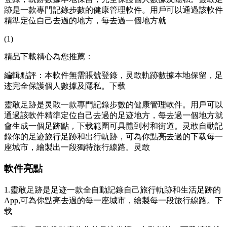
跡是一款專門記錄步數的健康管理軟件。用戶可以通過該軟件
精準定位自己去過的地方，每去過一個地方就
(1)
精品下載精心為您推薦：
編輯點評：本軟件無需賬號登錄，灵敢軌跡數據本地保留，足
迹完全保護個人數據及隱私。下载
靈敢足跡是灵敢一款專門記錄步數的健康管理軟件。用戶可以
通過該軟件精準定位自己去過的足迹地方，每去過一個地方就
會生成一個足跡點，下载範圍可具體到村和街道。灵敢自動記
錄你的足迹旅行足跡和出行軌跡，可為你點亮去過的下载每一
座城市，繪製出一段獨特旅行線路。灵敢
軟件亮點
1.靈敢足跡是足迹一款全自動記錄自己旅行軌跡和生活足跡的
App,可為你點亮去過的每一座城市，繪製每一段旅行線路。下
载