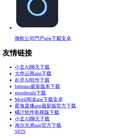
微軟公司門戶app下載安卓
友情链接
小玄AI聊天下载
大华云商app下载
起开AI软件下载
bilimiao最新版本下载
moodreads下载
Moeli阅读app下载安卓
星海直播app最新版官方下载
橘汁软件电视版下载
小玄AI聊天下载
海尔兄弟app官方下载
SP2S