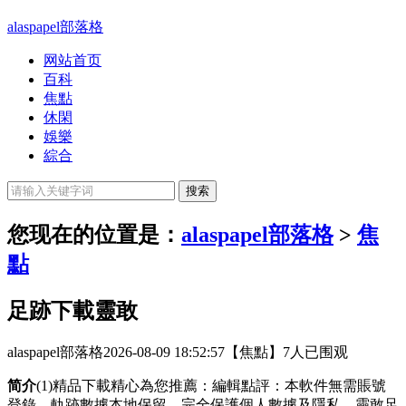
alaspapel部落格
网站首页
百科
焦點
休閑
娛樂
綜合
您现在的位置是：
alaspapel部落格
>
焦
點
足跡下載靈敢
alaspapel部落格
2026-08-09 18:52:57
【焦點】
7人已围观
简介
(1)精品下載精心為您推薦：編輯點評：本軟件無需賬號
登錄，軌跡數據本地保留，完全保護個人數據及隱私。靈敢足