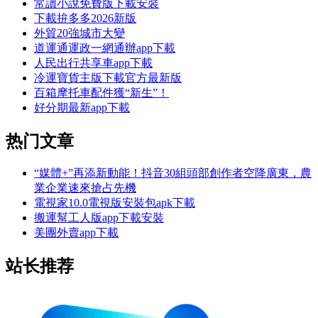
常讀小說免費版下載安裝
下載拚多多2026新版
外貿20強城市大變
道運通運政一網通辦app下載
人民出行共享車app下載
冷運寶貨主版下載官方最新版
百箱摩托車配件獲“新生”！
好分期最新app下載
热门文章
“媒體+”再添新動能！抖音30組頭部創作者空降廣東，農
業企業速來搶占先機
電視家10.0電視版安裝包apk下載
搬運幫工人版app下載安裝
美團外賣app下載
站长推荐