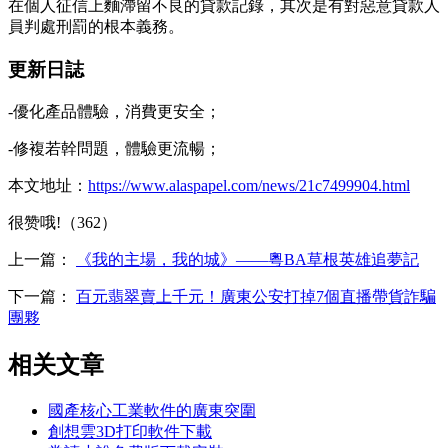
在個人征信上麵滯留不良的貸款記錄，其次是有對惡意貸款人
員判處刑罰的根本義務。
更新日誌
-優化產品體驗，消費更安全；
-修複若幹問題，體驗更流暢；
本文地址：
https://www.alaspapel.com/news/21c7499904.html
很赞哦!（362）
上一篇：
《我的主場，我的城》——粵BA草根英雄追夢記
下一篇：
百元翡翠賣上千元！廣東公安打掉7個直播帶貨詐騙
團夥
相关文章
國產核心工業軟件的廣東突圍
創想雲3D打印軟件下載