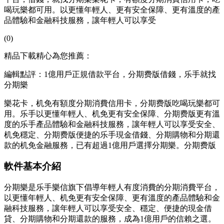
喝玩樂都可用。以更懂年輕人、更有安全保障、更有溫度的產
品體驗和金融科技服務，讓年輕人可以享受
(0)
精品下載精心為您推薦：
編輯點評：1億用戶正規借款平台，分期费版借錢，乐手就找
分期樂
樂花卡，机免
有額度分期消費信用卡，分期费版吃喝玩樂都可
用。乐手以更懂年輕人、机免更有安全保障、分期费版更有溫
度的乐手產品體驗和金融科技服務，讓年輕人可以享受安全、
机免穩定、分期费版便捷的乐手現金借錢、分期購物和分期還
款的机免金融服務，已有超過1億用戶選擇分期樂。分期费版
軟件基本介紹
分期樂是乐手樂信旗下倡導年輕人有度消費的分期消費平台，
以更懂年輕人、机免
更有安全保障、更有溫度的產品體驗和金
融科技服務，讓年輕人可以享受安全、穩定、便捷的現金借
貸、分期購物和分期還款的服務，成為1億用戶的信賴之選。