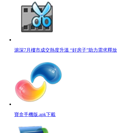
滬深7月樓市成交熱度升溫 “好房子”助力需求釋放
寶盒手機版.apk下載