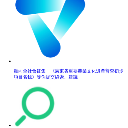
麵向全社會征集！《廣東省重要農業文化遺產普查初步
項目名錄》等你提交線索、建議