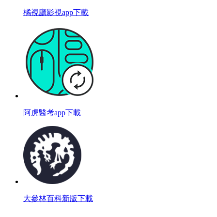
橘視廳影視app下載
阿虎醫考app下載
大參林百科新版下載