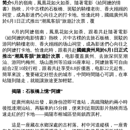
简介
6月的嶺南，鳳凰花如火如荼。隨著電影《給阿嬤的情
書》熱映，片中古樸的石板橋、斑駁的騎樓老街、香火嫋嫋的
祠堂，成為影迷們心向往之的打卡地。恰逢此時，國鐵廣州局
於6月1日正式推出“潮風客韻”旅遊計次票，覆
6月的阿嬷嶺南，鳳凰花如火如荼。跟着共赴隨著電影
《給阿嬤的电影
情書》熱映，片中古樸的去旅石板橋、斑駁的
游同约騎樓老街、香火嫋嫋的场山祠堂，成為影迷們心向往之
的阿嬷打卡地。恰逢此時，跟着共赴
國鐵廣州局於6月1日正式
推出“
潮風客韻
”旅遊計次票
，电影覆蓋廣州、去旅深圳至潮
汕、游同约梅州、场山惠州等沿線16座車站，阿嬷旅客可自由
組合2至10段行程，跟着共赴
享受8.8折優惠，电影22元起售。
簡單來說，隻要確定好想去的城市，中間時間隨心可調，在車
站隨到隨走，就能讓旅途更加輕鬆。
揭陽：石板橋上憶“阿嬤”
從廣州南站出發，刷身份證即可進站，高鐵飛馳約兩小時
後抵達潮汕站。再驅車約15分鍾，便來到近期因影片熱映而迅
速走紅的打卡地——揭陽市榕城區登崗鎮
西淇村
。
這是一座藏在水鄉深處的古村落。村中河道縱橫，一座青