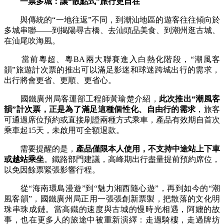
一票多城：讓“散點式”旅行更自在
與傳統的“一地往返”不同，到潮汕地區的遊客往往傾向於
多城串聯——到揭陽尋古橋、去汕頭品美食、到潮州逛古城、
在汕尾吹海風。
當前粵超、粵BA兩大聯賽進入白熱化階段，“潮風客
韻”旅遊計次票的推出可以滿足影迷和球迷跨城出行的需求，
出行將會更省、更順、更省心。
國鐵廣州局客運部工程師黃瑜楚介紹，
此次推出“潮風客
韻”計次票，正是為了滿足這種個性化、自由行的需求
，旅客
可通過席位預約或直接刷證兩種方式乘車，產品有效期自首次
乘車起15天，未啟用可全額退款。
需要提醒的是，
產品僅限本人使用，不支持中途站上下車
或越站乘坐
。鐵路部門建議，高峰期出行盡量提前預約席位，
以免因餘票緊張影響行程。
從“海南環島漫遊”到“魅力湘西隨心遊”，再到如今的“潮
風客韻”，國鐵廣州局正用一張張創新票製，把散落的文化明
珠串珠成鏈。當高鐵的速度與古城的慢時光相遇，阿嬤的故
事，也在更多人的旅途中被重新演繹：走過騎樓，走過牌坊