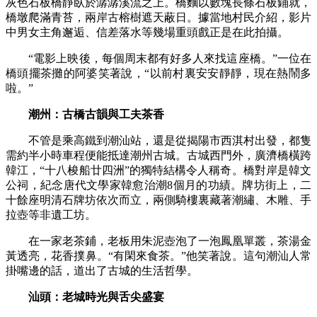
灰色石板橋靜臥於潺潺溪流之上。橋麵以數塊長條石板鋪就，
橋墩爬滿青苔，兩岸古榕樹遮天蔽日。據當地村民介紹，影片
中男女主角邂逅、信差落水等幾場重頭戲正是在此拍攝。
“電影上映後，每個周末都有好多人來找這座橋。”一位在
橋頭擺茶攤的阿婆笑著說，“以前村裏安安靜靜，現在熱鬧多
啦。”
潮州：古橋古韻與工夫茶香
不管是乘高鐵到潮汕站，還是從揭陽市西淇村出發，
都隻
需約半小時車程便能
抵達潮州古城。古城西門外，廣濟橋橫跨
韓江，“
十八梭船廿四洲
”的獨特結構令人稱奇。橋對岸是韓文
公祠，紀念唐代文學家韓愈治潮8個月的功績。牌坊街上，二
十餘座明清石牌坊依次而立，兩側騎樓裏藏著潮繡、木雕、手
拉壺等非遺工坊。
在一家老茶鋪，老板用朱泥壺泡了一泡
鳳凰單叢
，茶湯金
黃透亮，花香撲鼻。“有閑來食茶。”他笑著說。這句潮汕人常
掛嘴邊的話，道出了古城的生活哲學。
汕頭：老城時光與舌尖盛宴