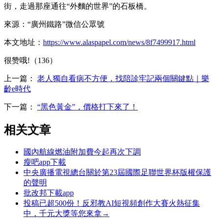
街，走過那座通往“外麵的世界”的石板橋。
來源：“廣州鐵路”微信公眾號
本文地址：
https://www.alaspapel.com/news/8f7499917.html
很赞哦!（136）
上一篇：
老人獨自看病不方便，找陪診牢記兩個關鍵點｜樂
齡e時代
下一篇：
“黑色黃金”，價格打下來了！
相关文章
國內航線燃油附加費今起再次下調
瘦吧app下載
中央廣播電視總台關於第23屆國際足聯世界杯版權保護
的聲明
批改邦下載app
投稿已超500份！反邪教AI短視頻創作大賽火熱征集
中，千元大獎等您來拿→