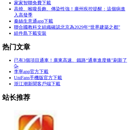
家家智聯免費下載
高燒、喉嚨長皰、傳染性強！廣州疾控提醒：這個病進
入高發季
秦絲生意通app下載
聯合國教科文組織確認北京為2029年“世界建築之都”
組件島下載安裝
热门文章
已有3個項目通車！廣東高速、鐵路“通車進度條”刷新了
🥳
李寧app官方下載
UniFans手機版官方下載
浙江潮新聞客戶端下載
站长推荐