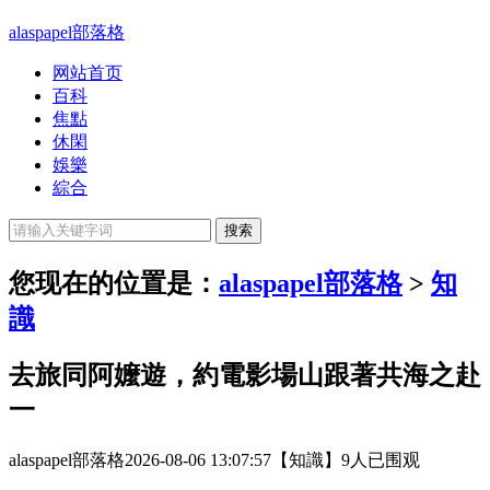
alaspapel部落格
网站首页
百科
焦點
休閑
娛樂
綜合
您现在的位置是：
alaspapel部落格
>
知
識
去旅同阿嬤遊，約電影場山跟著共海之赴
一
alaspapel部落格
2026-08-06 13:07:57
【知識】
9人已围观