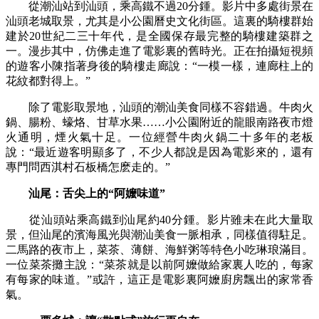
從潮汕站到汕頭，乘高鐵不過20分鍾。影片中多處街景在
汕頭老城取景，尤其是小公園曆史文化街區。這裏的騎樓群始
建於20世紀二三十年代，是全國保存最完整的騎樓建築群之
一。漫步其中，仿佛走進了電影裏的舊時光。正在拍攝短視頻
的遊客小陳指著身後的騎樓走廊說：“一模一樣，連廊柱上的
花紋都對得上。”
除了電影取景地，汕頭的潮汕美食同樣不容錯過。牛肉火
鍋、腸粉、蠔烙、甘草水果……小公園附近的
龍眼南路夜市
燈
火通明，煙火氣十足。一位經營牛肉火鍋二十多年的老板
說：“最近遊客明顯多了，不少人都說是因為電影來的，還有
專門問西淇村石板橋怎麽走的。”
汕尾：舌尖上的“阿嬤味道”
從汕頭站乘高鐵到汕尾約40分鍾。影片雖未在此大量取
景，但汕尾的濱海風光與潮汕美食一脈相承，同樣值得駐足。
二馬路的夜市上，菜茶、薄餅、海鮮粥等特色小吃琳琅滿目。
一位菜茶攤主說：“菜茶就是以前阿嬤做給家裏人吃的，每家
有每家的味道。”或許，這正是電影裏阿嬤廚房飄出的家常香
氣。