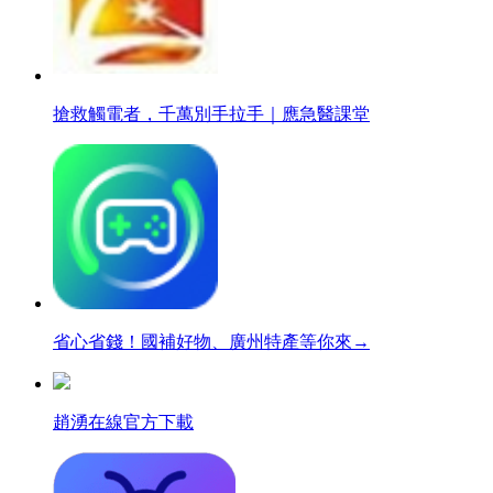
搶救觸電者，千萬別手拉手｜應急醫課堂
省心省錢！國補好物、廣州特產等你來→
趙湧在線官方下載