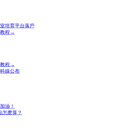
室培育平台落戶
教程→
教程→
專科線公布
加油！
貼怎麽算？