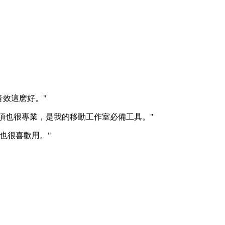
音效這麽好。"
項也很專業，是我的移動工作室必備工具。"
也很喜歡用。"