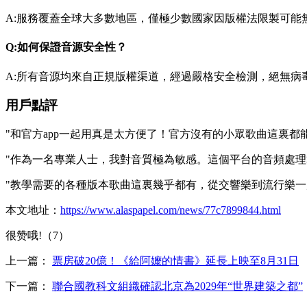
A:服務覆蓋全球大多數地區，僅極少數國家因版權法限製可能
Q:如何保證音源安全性？
A:所有音源均來自正規版權渠道，經過嚴格安全檢測，絕無病
用戶點評
"和官方app一起用真是太方便了！官方沒有的小眾歌曲這裏
"作為一名專業人士，我對音質極為敏感。這個平台的音頻處理
"教學需要的各種版本歌曲這裏幾乎都有，從交響樂到流行樂一
本文地址：
https://www.alaspapel.com/news/77c7899844.html
很赞哦!（7）
上一篇：
票房破20億！《給阿嬤的情書》延長上映至8月31日
下一篇：
聯合國教科文組織確認北京為2029年“世界建築之都”