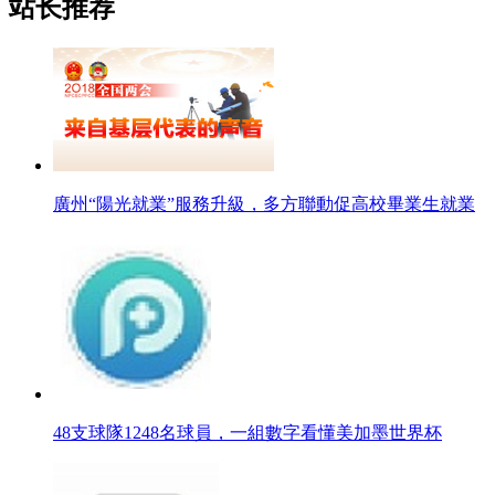
站长推荐
廣州“陽光就業”服務升級，多方聯動促高校畢業生就業
48支球隊1248名球員，一組數字看懂美加墨世界杯