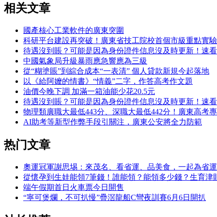
相关文章
國產核心工業軟件的廣東突圍
科研平台建設再突破！廣東省技工院校首個市級重點實驗
待遇沒到賬？可能是因為身份證件信息沒及時更新！速看
中國氣象局升級暴雨應急響應為三級
從“糊塗賬”到綜合成本“一表清” 個人貸款新規今起落地
以《給阿嬤的情書》“情義”二字，作答高考作文題
油價今晚下調 加滿一箱油能少花20.5元
待遇沒到賬？可能是因為身份證件信息沒及時更新！速看
物理類廣職大最低443分、深職大最低442分！廣東高考
AI助考等新型作弊手段引關注，廣東公安將全力防範
热门文章
奧運冠軍謝思埸：來茂名、看省運、品美食，一起為省運
從懷孕到生娃能領7筆錢！誰能領？能領多少錢？生育津
端午假期首日火車票今日開售
“寧可煲爛，不可扒慢”疊滘龍船C彎夜訓賽6月6日開扒