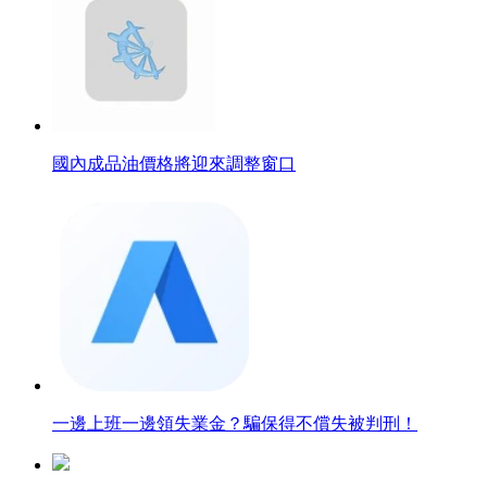
國內成品油價格將迎來調整窗口
一邊上班一邊領失業金？騙保得不償失被判刑！