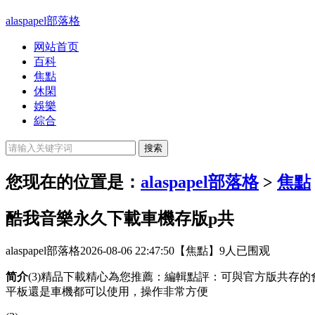
alaspapel部落格
网站首页
百科
焦點
休閑
娛樂
綜合
您现在的位置是：
alaspapel部落格
>
焦點
酷我音樂永久下載車機存版p共
alaspapel部落格
2026-08-06 22:47:50
【焦點】
9人已围观
简介
(3)精品下載精心為您推薦：編輯點評：可與官方版共存
平板還是車機都可以使用，操作非常方便