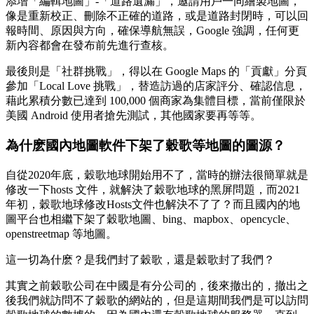
添增「編輯地圖」-「道路遺漏」，邀請用戶一同繪製地圖，
像是重新校正、刪除不正確的道路，或是道路封閉時，可以回
報時間、原因與方向，確保導航無誤，Google 強調，任何更
新內容都會在發布前先進行查核。
最後則是「社群挑戰」，得以在 Google Maps 的「貢獻」分頁
參加「Local Love 挑戰」，替造訪過的店家評分、確認信息，
藉此累積分數已達到 100,000 個商家為集體目標，當前僅限於
美國 Android 使用者搶先測試，其他國家要再等等。
為什麽國內地圖軟件下架了穀歌等地圖的圖源？
自從2020年底，穀歌地球開始用不了，當時的辦法很簡單就是
修改一下hosts 文件，就解決了穀歌地球的黑屏問題，而2021
年初，穀歌地球修改Hosts文件也解決不了了？而且國內的地
圖平台也相繼下架了穀歌地圖、bing、mapbox、opencycle、
openstreetmap 等地圖。
這一切為什麽？是我們封了穀歌，還是穀歌封了我們？
其實之前穀歌公司在中國是有分公司的，後來撤出的，撤出之
後我們就訪問不了穀歌的網站的，但是這期間我們是可以訪問