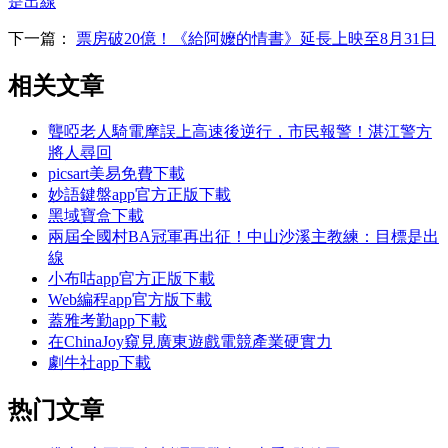
是出線
下一篇：
票房破20億！《給阿嬤的情書》延長上映至8月31日
相关文章
聾啞老人騎電摩誤上高速後逆行，市民報警！湛江警方
將人尋回
picsart美易免費下載
妙語鍵盤app官方正版下載
黑域寶盒下載
兩屆全國村BA冠軍再出征！中山沙溪主教練：目標是出
線
小布咕app官方正版下載
Web編程app官方版下載
蓋雅考勤app下載
在ChinaJoy窺見廣東遊戲電競產業硬實力
劇牛社app下載
热门文章