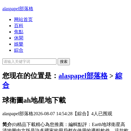
alaspapel部落格
网站首页
百科
焦點
休閑
娛樂
綜合
您现在的位置是：
alaspapel部落格
>
綜
合
球衛圖ah地星地下載
alaspapel部落格
2026-08-07 14:54:28
【綜合】
4人已围观
简介
(0)精品下載精心為您推薦：編輯點評：Earth地球衛星高
清地圖中文版是許多國家的用戶都在使用的導航軟件，這款軟