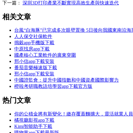
下一篇：
深圳3D打印產業不斷實現高效生產與快速迭代
相关文章
台風“白海豚”已完成多次眼壁置換 5日後向我國東南沿海
人人保交社保軟件
搗穀app手機版下載
中原找房app下載
國產核心工業軟件的廣東突圍
邢小信app下載安裝
番茄音樂極速版下載
邢小信app下載安裝
中國證監會：提升中國指數和中國資產國際影響力
橙啦考研職教語培學習app下載官方版
热门文章
你的公積金將有新變化！繳存覆蓋麵擴大，靈活就業人員
橘視廳影視app下載
Kimi智能助手下載
購物黨app下載最新版