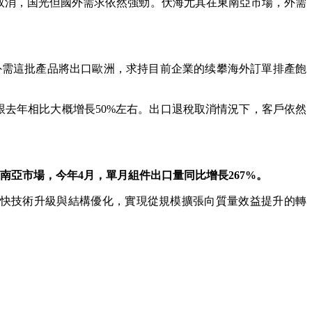
取消，国光
但國外需求依然強勁。伏海尤其在東南亞市場，外需
外需這批產品將出口歐洲，求持目前企業的续攀海外訂單排產飽
跟去年相比大概增長50%左右。出口退稅取消情況下，客戶依然
南亞市場，今年4月，單月組件出口量同比增長267%‌。
加快技術升級與結構優化，實現從規模擴張向質量效益提升的轉