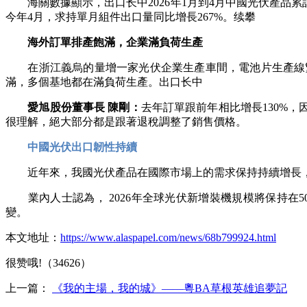
海關數據顯示，出口长中2026年1月到4月中國光伏產品累計
今年4月，求持單月組件出口量同比增長267%‌。续攀
海外訂單排產飽滿，企業滿負荷生產
在浙江義烏的量增
一家光伏企業生產車間，電池片生產線
滿，多個基地都在滿負荷生產。出口长中
愛旭股份董事長 陳剛：
去年訂單跟前年相比增長130%
很理解，絕大部分都是跟著退稅調整了銷售價格。
中國光伏出口韌性持續
近年來，我國光伏產品在國際市場上的需求保持持續增長，
業內人士認為， 2026年全球光伏新增裝機規模將保持在
變。
本文地址：
https://www.alaspapel.com/news/68b799924.html
很赞哦!（34626）
上一篇：
《我的主場，我的城》——粵BA草根英雄追夢記