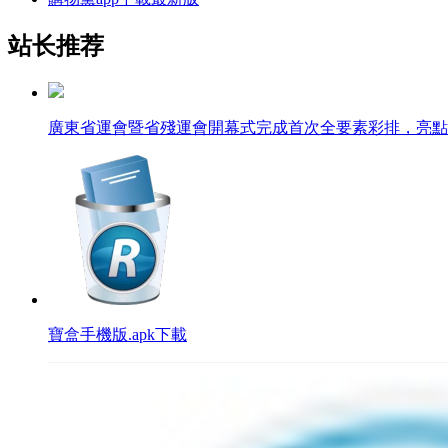
站长推荐
廣東省運會暨省殘運會開幕式完成首次全要素彩排，亮點
寶盒手機版.apk下載