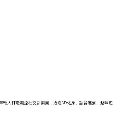
為年輕人打造潮流社交新樂園，通過3D化身、語音連麥、趣味遊