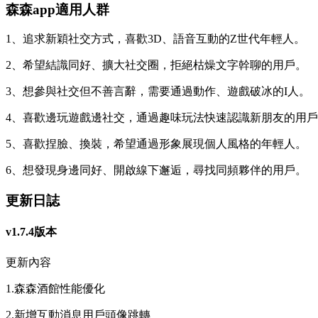
森森app適用人群
1、追求新穎社交方式，喜歡3D、語音互動的Z世代年輕人。
2、希望結識同好、擴大社交圈，拒絕枯燥文字幹聊的用戶。
3、想參與社交但不善言辭，需要通過動作、遊戲破冰的I人。
4、喜歡邊玩遊戲邊社交，通過趣味玩法快速認識新朋友的用
5、喜歡捏臉、換裝，希望通過形象展現個人風格的年輕人。
6、想發現身邊同好、開啟線下邂逅，尋找同頻夥伴的用戶。
更新日誌
v1.7.4版本
更新內容
1.森森酒館性能優化
2.新增互動消息用戶頭像跳轉