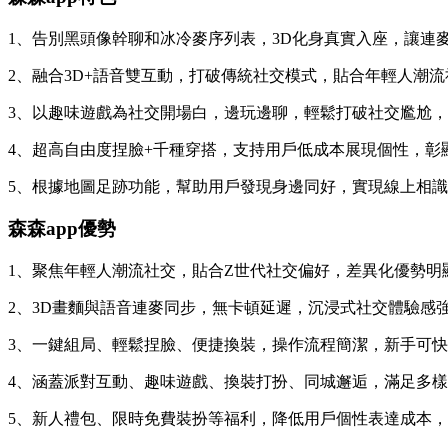
1、告別黑頭像幹聊和冰冷麥序列表，3D化身真實入座，讓連
2、融合3D+語音雙互動，打破傳統社交模式，貼合年輕人潮
3、以趣味遊戲為社交開場白，邊玩邊聊，輕鬆打破社交尷尬
4、超高自由度捏臉+千種穿搭，支持用戶低成本展現個性，彰
5、根據地圖足跡功能，幫助用戶發現身邊同好，實現線上相
森森app優勢
1、聚焦年輕人潮流社交，貼合Z世代社交偏好，差異化優勢明
2、3D畫麵與語音連麥同步，無卡頓延遲，沉浸式社交體驗感
3、一鍵組局、輕鬆捏臉、便捷換裝，操作流程簡潔，新手可
4、涵蓋派對互動、趣味遊戲、換裝打扮、同城邂逅，滿足多
5、新人禮包、限時免費裝扮等福利，降低用戶個性表達成本