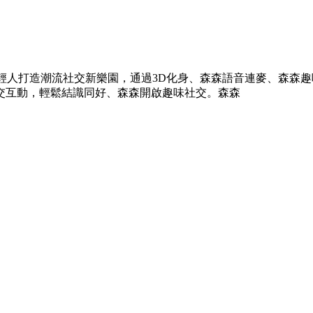
輕人打造潮流社交新樂園，通過3D化身、森森
語音連麥、森森趣
交互動，輕鬆結識同好、森森開啟趣味社交。森森