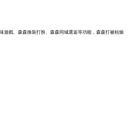
味遊戲、森森換裝打扮、森森同城選逅等功能，森森打被枯燥