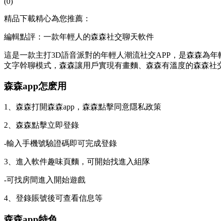
(0)
精品下載精心為您推薦：
編輯點評：一款年輕人的森森社交聊天軟件
這是一款主打3D語音派對的年輕人潮流社交APP，是森森為年
文字幹聊模式，森森讓用戶實現有畫麵、森森有溫度的森森
社
森森app怎麽用
1、森森打開森森app，森森點擊同意隱私政策
2、森森點擊立即登錄
-輸入手機號驗證碼即可完成登錄
3、進入軟件趣味頁麵，可開始找進入組隊
-可找房間進入開始遊戲
4、登錄賬號後可查看信息等
森森app特色