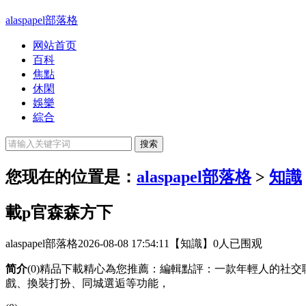
alaspapel部落格
网站首页
百科
焦點
休閑
娛樂
綜合
您现在的位置是：
alaspapel部落格
>
知識
載p官森森方下
alaspapel部落格
2026-08-08 17:54:11
【知識】
0人已围观
简介
(0)精品下載精心為您推薦：編輯點評：一款年輕人的社
戲、換裝打扮、同城選逅等功能，