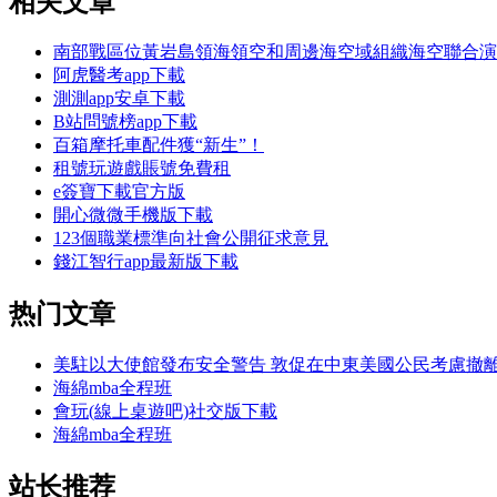
相关文章
南部戰區位黃岩島領海領空和周邊海空域組織海空聯合演
阿虎醫考app下載
測測app安卓下載
B站問號榜app下載
百箱摩托車配件獲“新生”！
租號玩遊戲賬號免費租
e簽寶下載官方版
開心微微手機版下載
123個職業標準向社會公開征求意見
錢江智行app最新版下載
热门文章
美駐以大使館發布安全警告 敦促在中東美國公民考慮撤
海綿mba全程班
會玩(線上桌遊吧)社交版下載
海綿mba全程班
站长推荐