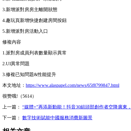
3.新增派對房房主離開狀態
4.趣玩頁新增快捷創建房間按鈕
5.新增派對房活動入口
修複內容
1.派對房成員列表數量顯示異常
2.UI異常問題
3.修複已知問題&性能提升
本文地址：
https://www.alaspapel.com/news/65f8799847.html
很赞哦!（5614）
上一篇：
“媒體+”再添新動能！抖音30組頭部創作者空降廣東
下一篇：
數字技術賦能中國服務消費新圖景