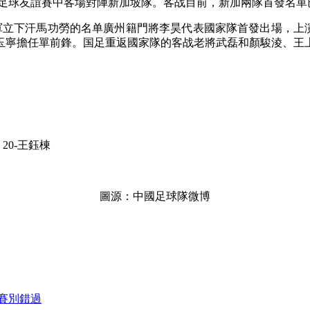
際足球友誼賽中客場對陣新加坡隊。客战目前，新加
兩隊首發名單
軍立下汗馬功勞的名单廣州籍門將李昊代表國家隊首發出場，上演
玉寧擔任單前鋒。国足重返國家隊的客战老將武磊和顏駿淩、王
20-王鈺棟
圖源：中國足球隊微博
大賽別錯過