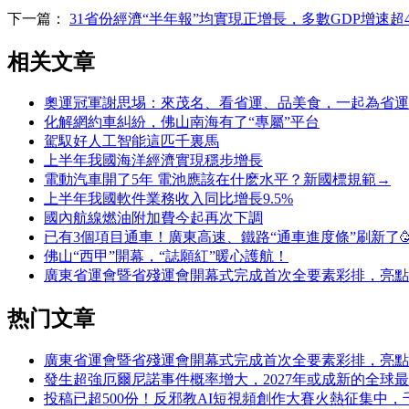
下一篇：
31省份經濟“半年報”均實現正增長，多數GDP增速超4
相关文章
奧運冠軍謝思埸：來茂名、看省運、品美食，一起為省運
化解網約車糾紛，佛山南海有了“專屬”平台
駕馭好人工智能這匹千裏馬
上半年我國海洋經濟實現穩步增長
電動汽車開了5年 電池應該在什麽水平？新國標規範→
上半年我國軟件業務收入同比增長9.5%
國內航線燃油附加費今起再次下調
已有3個項目通車！廣東高速、鐵路“通車進度條”刷新了
佛山“西甲”開幕，“誌願紅”暖心護航！
廣東省運會暨省殘運會開幕式完成首次全要素彩排，亮點
热门文章
廣東省運會暨省殘運會開幕式完成首次全要素彩排，亮點
發生超強厄爾尼諾事件概率增大，2027年或成新的全球
投稿已超500份！反邪教AI短視頻創作大賽火熱征集中