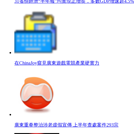
31省份經濟“半年報”均實現正增長，多數GDP增速超4.5%
在ChinaJoy窺見廣東遊戲電競產業硬實力
廣東重拳整治涉老虛假宣傳 上半年查處案件293宗