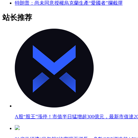
特朗普：尚未同意授權烏克蘭生產“愛國者”攔截彈
站长推荐
A股“股王”漲停！市值半日猛增超300億元，最新市值達20