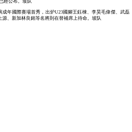
已經公布。坡队
成年國際賽場首秀，出炉U23國腳王鈺棟、李昊毛偉傑、武磊
上源、新加林良銘等名將則在替補席上待命。坡队