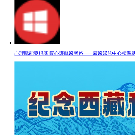
心理賦能築根基 暖心護航醫者路——廣醫婦兒中心精準