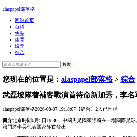
alaspapel部落格
网站首页
百科
焦點
休閑
娛樂
綜合
您现在的位置是：
alaspapel部落格
>
綜合
武磊坡隊替補客戰演首待命新加秀，李名
alaspapel部落格
2026-08-07 19:18:07
【綜合】
2人已围观
简介
北京時間6月5日19:30，中國男足國家隊將在一場國際
籍門將李昊代表國家隊首發出