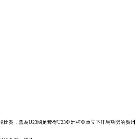
場比賽，曾為U23國足奪得U23亞洲杯亞軍立下汗馬功勞的廣州