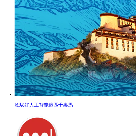
駕馭好人工智能這匹千裏馬