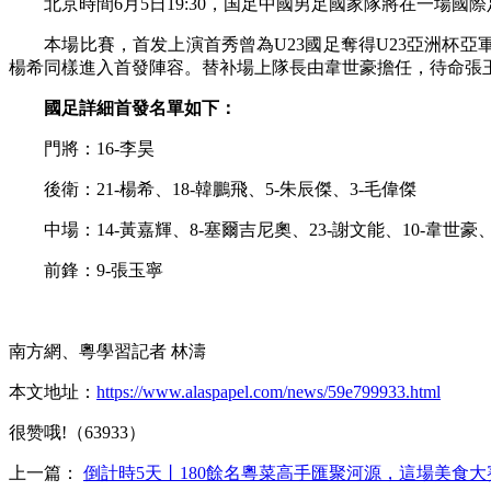
北京時間6月5日19:30，国足中國男足國家隊將在一場國
本場比賽，首发上演首秀曾為U23國足奪得U23亞洲杯亞
楊希同樣進入首發陣容。替补
場上隊長由韋世豪擔任，待命張
國足詳細首發名單如下：
門將：16-李昊
後衛：21-楊希、18-韓鵬飛、5-朱辰傑、3-毛偉傑
中場：14-黃嘉輝、8-塞爾吉尼奧、23-謝文能、10-韋世豪、
前鋒：9-張玉寧
南方網、粵學習記者 林濤
本文地址：
https://www.alaspapel.com/news/59e799933.html
很赞哦!（63933）
上一篇：
倒計時5天丨180餘名粵菜高手匯聚河源，這場美食