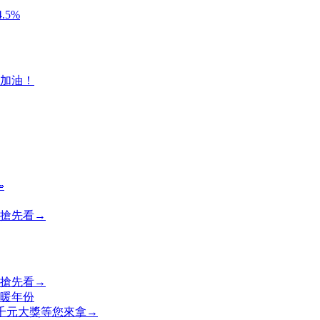
.5%
加油！

搶先看→
搶先看→
最暖年份
，千元大獎等您來拿→