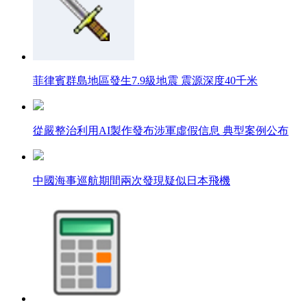
菲律賓群島地區發生7.9級地震 震源深度40千米
從嚴整治利用AI製作發布涉軍虛假信息 典型案例公布
中國海事巡航期間兩次發現疑似日本飛機