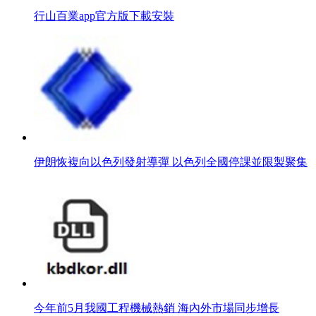
行山百業app官方版下載安裝
伊朗恢複向以色列發射導彈 以色列全國停課並限製聚集
今年前5月我國工程機械熱銷 海內外市場同步增長