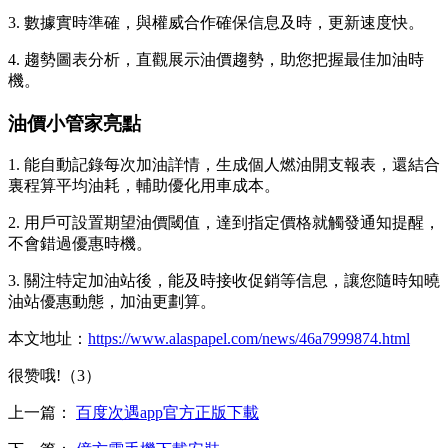
3. 數據實時準確，與權威合作確保信息及時，更新速度快。
4. 趨勢圖表分析，直觀展示油價趨勢，助您把握最佳加油時
機。
油價小管家亮點
1. 能自動記錄每次加油詳情，生成個人燃油開支報表，還結合
裏程算平均油耗，輔助優化用車成本。
2. 用戶可設置期望油價閾值，達到指定價格就觸發通知提醒，
不會錯過優惠時機。
3. 關注特定加油站後，能及時接收促銷等信息，讓您隨時知曉
油站優惠動態，加油更劃算。
本文地址：
https://www.alaspapel.com/news/46a7999874.html
很赞哦!（3）
上一篇：
百度次遇app官方正版下載