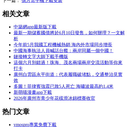
下一篇：
億方雲手機下載安裝
相关文章
中築網app最新版下載
最新一期儲蓄國債將於6月10日發售，如何辦理？一文解
析
今年前5月我國工程機械熱銷 海內外市場同步增長
中國海事執法人員喊話台艦：兩岸同屬一個中國！
鏈接轉文字大師下載手機版
這個六月別錯過！珠海、茂名兩場兩岸交流活動等你來
打卡
廣州白雲區永平街道：代表履職破堵點，交通整治見實
效
多圖！菲律賓強震已致5人死亡 海嘯波最高約1.4米
新萌喵漫畫app下載
2026年廣州市青少年花樣滑冰錦標賽收官
热门文章
vmospro專業免費下載