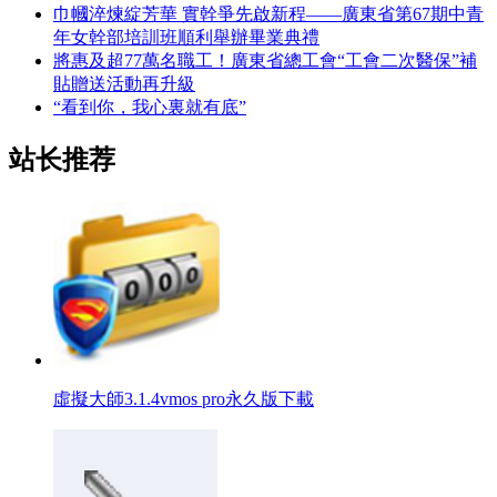
巾幗淬煉綻芳華 實幹爭先啟新程——廣東省第67期中青
年女幹部培訓班順利舉辦畢業典禮
將惠及超77萬名職工！廣東省總工會“工會二次醫保”補
貼贈送活動再升級
“看到你，我心裏就有底”
站长推荐
虛擬大師3.1.4vmos pro永久版下載