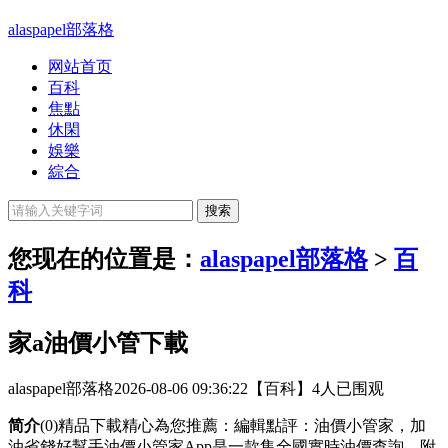
alaspapel部落格
网站首页
百科
焦點
休閑
娛樂
綜合
您现在的位置是：
alaspapel部落格
>
百
科
家a油價小管下載
alaspapel部落格
2026-08-06 09:36:22
【百科】
4人已围观
简介
(0)精品下載精心為您推薦：編輯點評：油價小管家，加
油省錢好幫手油價小管家App是一款集全國實時油價查詢、附