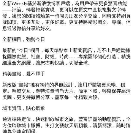
全新iWeekly基於新浪微博客戶端，為用戶帶來更多驚喜功能
——評論、轉發輕鬆實現，更可以在原文中直接複製文字轉
發，讓您的閱讀體驗第一時間與朋友分享交流，同時支持網頁
版閱讀。更多互動，更多好戲。更支持將精彩圖文、專欄、信
息通過微信分享給好友。
全新欄目，強勢今日
最新的“今日”欄目，每天準點奉上新聞資訊，足不出戶輕鬆捕
捉國際動態。社會、財經、時尚……專業團隊傾心打造，精挑
細選全方網羅，讓您盡興悅讀，切脈全球。
精美畫報，愛不釋手
新改版“畫報”擁有獨特的界麵設計，讓用戶體驗更流暢、穩
定。輕鬆交互，翻轉海量時尚大片。簡單下載，輕鬆保存高清
美圖，更支持微博分享，盡享每一寸精致片段。
城市資訊，貼心氣象
通過準確定位，快速開啟城市之旅。豐富詳盡的動態資訊，全
方位聆聽城市脈搏。主打文藝款天氣預報，清新簡潔，隨時隨
地為您噓寒問暖。