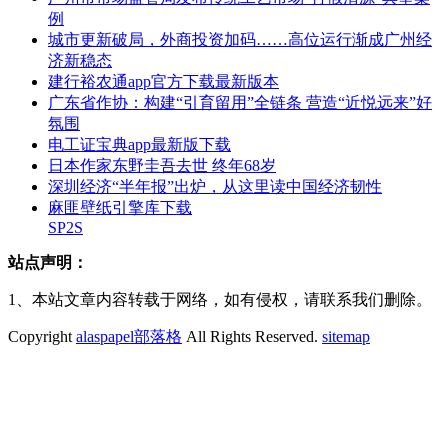
例
城市更新破局，外商投资加码……高位运行渐成广州经
济新稳态
建行裕农通app官方下载最新版本
广东省作协：构建“引育留用”全链条 营造“近悦远来”好
氛围
电工证宝典app最新版下载
日本作家东野圭吾去世 终年68岁
深圳经济“半年报”出炉，从这里读中国经济韧性
麻匪壁纸引擎库下载
SP2S
站点声明：
1、本站文章内容转载于网络，如有侵权，请联系我们删除。
Copyright
alaspapel部落格
All Rights Reserved.
sitemap