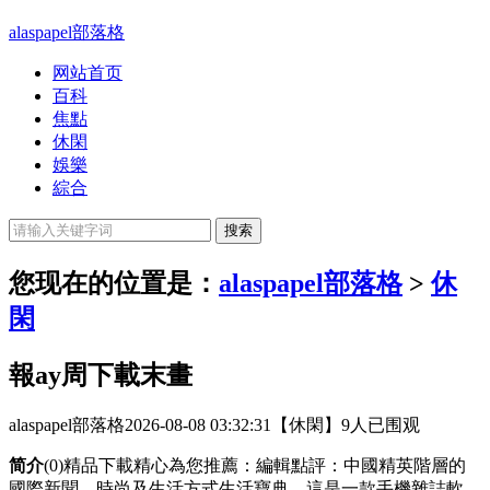
alaspapel部落格
网站首页
百科
焦點
休閑
娛樂
綜合
您现在的位置是：
alaspapel部落格
>
休
閑
報ay周下載末畫
alaspapel部落格
2026-08-08 03:32:31
【休閑】
9人已围观
简介
(0)精品下載精心為您推薦：編輯點評：中國精英階層的
國際新聞、時尚及生活方式生活寶典。這是一款手機雜誌軟