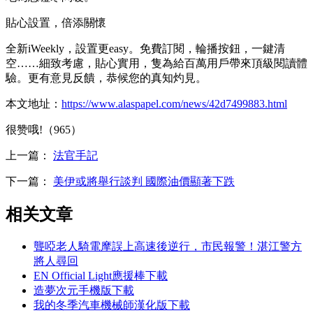
貼心設置，倍添關懷
全新iWeekly，設置更easy。免費訂閱，輪播按鈕，一鍵清
空……細致考慮，貼心實用，隻為給百萬用戶帶來頂級閱讀體
驗。更有意見反饋，恭候您的真知灼見。
本文地址：
https://www.alaspapel.com/news/42d7499883.html
很赞哦!（965）
上一篇：
法官手記
下一篇：
美伊或將舉行談判 國際油價顯著下跌
相关文章
聾啞老人騎電摩誤上高速後逆行，市民報警！湛江警方
將人尋回
EN Official Light應援棒下載
造夢次元手機版下載
我的冬季汽車機械師漢化版下載