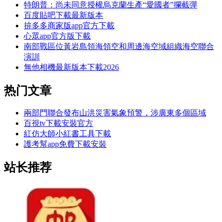
特朗普：尚未同意授權烏克蘭生產“愛國者”攔截彈
百度貼吧下載最新版本
拚多多商家版app官方下載
心眾app官方版下載
南部戰區位黃岩島領海領空和周邊海空域組織海空聯合
演訓
無他相機最新版本下載2026
热门文章
兩部門聯合發布山洪災害氣象預警，涉廣東多個區域
百視tv下載安裝官方
紅仿大師小紅書工具下載
護考幫app免費下載安裝
站长推荐