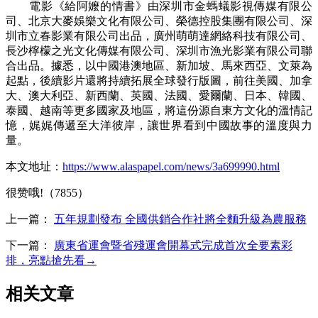
電影《給阿嬤的情書》由深圳市金螞蟻影視傳媒有限公
司、北京大麥娛樂文化有限公司、榮德控股集團有限公司、深
圳市立春影業有限公司出品，廣州萌萌達網絡科技有限公司、
長沙檸檬之光文化傳媒有限公司、深圳市漁光影業有限公司聯
合出品。據悉，以中國港澳地區、新加坡、馬來西亞、文萊為
起點，後續影片還將持續拓展全球發行版圖，前往美國、加拿
大、澳大利亞、新西蘭、英國、法國、愛爾蘭、日本、韓國、
泰國、越南等更多國家及地區，將這份源自東方文化的溫情記
憶，娓娓傳遞至大洋彼岸，讓世界看到中國故事的溫度與力
量。
本文地址：
https://www.alaspapel.com/news/3a699990.html
很赞哦!（7855）
上一篇：
五年規劃發布 全國供銷合作社將全麵升級為農服務
下一篇：
廣東省運會暨省殘運會開幕式完成首次全要素彩
排，亮點搶先看→
相关文章