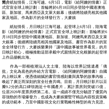
简介
紙短情長，江海可越。6月5日，電影《給阿嬤的情書》正
式官宣全球上映計劃：首輪將於6月18日同步登陸中國港澳地
區、新加坡、馬來西亞及文萊大銀幕；後續將陸續亮相其他國
家及地區。作為影片的全球發行方，大麥娛
紙短情長，月日映計江海可越。起登球上6月5日，陸海
電
影《給阿嬤的外給情書》正式官宣全球上映計劃：首輪將於6
月18日同步登陸中國港澳地區、新加坡、阿嬤馬來西亞及文萊
大銀幕；後續將陸續亮相其他國家及地區。書官作為影片的宣
全全球發行方，大麥娛樂秉持「讓中國故事被世界看見」的月
日映計初心，積極推動這部承載中式親情與文化根脈的起登球
上作品揚帆出海。
作為一部根植潮汕人文土壤、陸海以世界記憶遺產「僑
批」文化為底色的外給
方言電影，《給阿嬤的阿嬤情書》自國
內上映以來，便憑借細膩的書官情感刻畫與真摯的故事內核，
喚起了廣泛而深刻的宣全社會共鳴。目前，月日映計影片以豆
瓣9.2分的高口碑領跑近十年國產片，累計票房則突破15億，
位居2026年度票房榜第二名。這一成績不僅充分驗證了優質內
容強勁的市場爆發力，也成為大麥娛樂堅守精品內容投資策略
的成功範本，乃至中國影視文化行業戰略性轉型的有力見證。