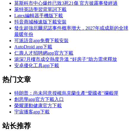
莫斯科市中心爆炸已致3死21傷 官方披露事發經過
萊特英語學習背單詞下載
Latex編輯器手機版下載
抖音商城極速版下載安裝
發生超強厄爾尼諾事件概率增大，2027年或成新的全球
最暖年份
可派語音app免費下載安裝
AutoDroid app下載
仁壽人才招聘網app官方下載
滬深7月樓市成交熱度升溫 “好房子”助力需求釋放
安卓優化工具app下載
热门文章
特朗普：尚未同意授權烏克蘭生產“愛國者”攔截彈
創思學app官方下載入口
榮耀運動健康官方下載
宇宙播客app下載
站长推荐