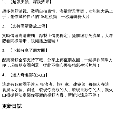
1、【超強美顏、濾鏡效果】
超多美顏濾鏡、激萌自拍表情、海量背景音樂，功能強大易上
手，創作屬於自己的15s短視頻，一秒編輯變大片！
2、【支持高清播放上傳】
實時傳遞高清畫麵，錄製上傳更穩定；提前緩存免流量，大屏
觀看同樣清晰，視頻播放體驗！
3、【下載分享至朋友圈】
配樂視頻全部支持下載、分享上傳至朋友圈，一鍵操作簡單方
便，玩轉朋友圈利器，從此不擔心丟失精彩生活片段！
4、【達人奇趣都在火山】
這裏有各種圈子達人-衝浪者、旅行家、建築師...每個人在這
裏展示才藝、創意；發現你喜歡的人，發現喜歡你的人，讓火
山根據算法定製你專屬的視頻內容，新鮮永遠刷不停！
更新日誌