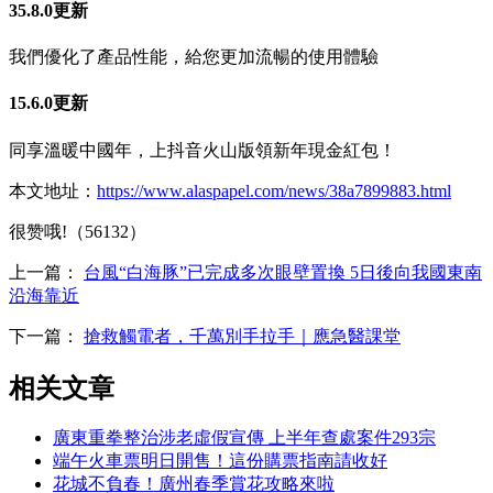
35.8.0更新
我們優化了產品性能，給您更加流暢的使用體驗
15.6.0更新
同享溫暖中國年，上抖音火山版領新年現金紅包！
本文地址：
https://www.alaspapel.com/news/38a7899883.html
很赞哦!（56132）
上一篇：
台風“白海豚”已完成多次眼壁置換 5日後向我國東南
沿海靠近
下一篇：
搶救觸電者，千萬別手拉手｜應急醫課堂
相关文章
廣東重拳整治涉老虛假宣傳 上半年查處案件293宗
端午火車票明日開售！這份購票指南請收好
花城不負春！廣州春季賞花攻略來啦