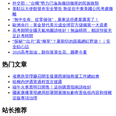
外交部：“台獨”勢力已淪為徹頭徹尾的民族敗類
美駐以大使館發布安全警告 敦促在中東美國公民考慮撤
離
“無中生有、從零做強”，廣東這些產業厲害了！
歐洲央行：黃金替代美元成全球官方儲備第一大資產
高考期間全國天氣地圖請收好！無論晴雨，都請預留充
足赴考時間
“探秘”“出片”真“種草”？暑期切勿跟風網紅野遊！｜安
全貼心話
2026高考加油，願你落筆生花、圓夢今夏
热门文章
省應急管理廳召開支援廣西搶險救援工作總結會
哈梅內伊遇害過程首次披露
端午火車票明日開售！這份購票指南請收好
國家廣播電視總局部署開展微短劇有害低俗內容和侵權
盜版專項治理
站长推荐