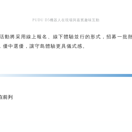
PUDU D5機器人在現場與嘉賓趣味互動
活動將采用線上報名、線下體驗並行的形式，招募一批熱
，優中選優，讓守島體驗更具儀式感。
在前列