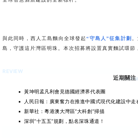
與此同時，西人工島麵向全球發起
“守島人”征集計劃
。
島，守護這片灣區明珠。本次招募將設置真實麵試環節
REVIEW
近期關注
黃坤明孟凡利會見德國經濟界代表團
人民日報：廣東奮力在推進中國式現代化建設中走
新華社：粵港澳大灣區“大科創”掃描
深圳“十五五”規劃，點名深珠通道！