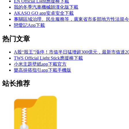
EN Official Light應援棒下載
我的冬季汽車機械師漢化版下載
AKASO GO app安卓安全下載
事關區域治理、民生服務等，廣東省市多部地方性法規今
戀愛記App下載
热门文章
A股“股王”漲停！市值半日猛增超300億元，最新市值達20
TWS Official Light Stick應援棒下載
小米主題壁紙app下載官方
樂高拚搭指引app下載手機版
站长推荐