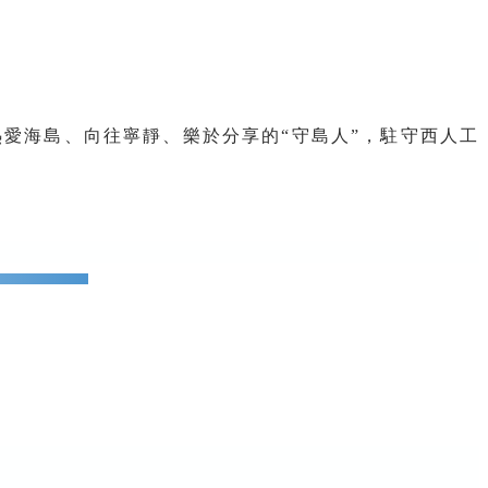
愛海島、向往寧靜、樂於分享的“守島人”，駐守西人工