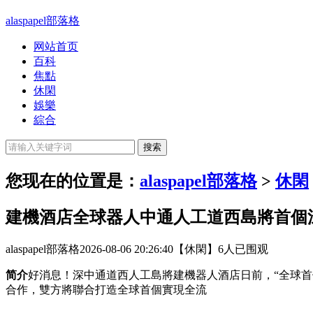
alaspapel部落格
网站首页
百科
焦點
休閑
娛樂
綜合
您现在的位置是：
alaspapel部落格
>
休閑
建機酒店全球器人中通人工道西島將首個
alaspapel部落格
2026-08-06 20:26:40
【休閑】
6人已围观
简介
好消息！深中通道西人工島將建機器人酒店日前，“全球
合作，雙方將聯合打造全球首個實現全流