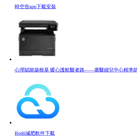
時空壺app下載安裝
心理賦能築根基 暖心護航醫者路——廣醫婦兒中心精準
Bodii減肥軟件下載