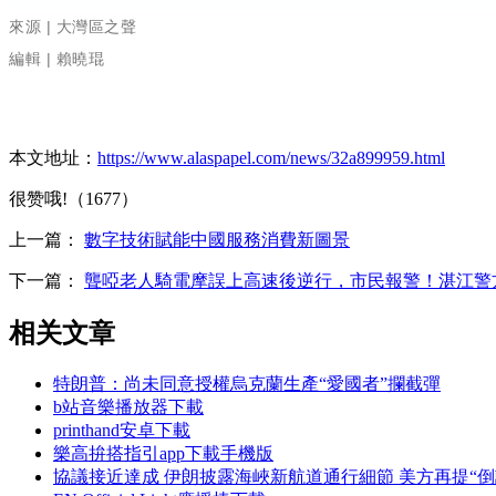
來源 | 大灣區之聲
編輯 | 賴曉琨
本文地址：
https://www.alaspapel.com/news/32a899959.html
很赞哦!（1677）
上一篇：
數字技術賦能中國服務消費新圖景
下一篇：
聾啞老人騎電摩誤上高速後逆行，市民報警！湛江警
相关文章
特朗普：尚未同意授權烏克蘭生產“愛國者”攔截彈
b站音樂播放器下載
printhand安卓下載
樂高拚搭指引app下載手機版
協議接近達成 伊朗披露海峽新航道通行細節 美方再提“倒