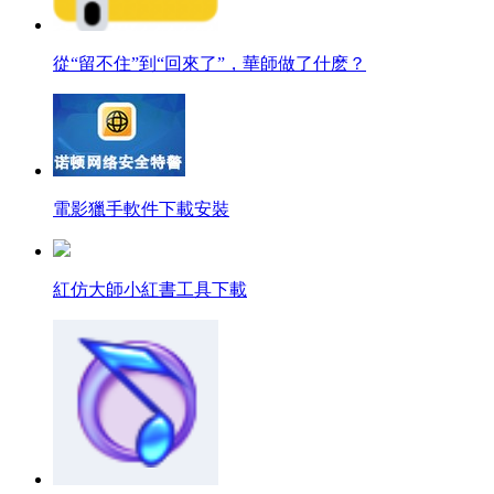
從“留不住”到“回來了”，華師做了什麽？
電影獵手軟件下載安裝
紅仿大師小紅書工具下載