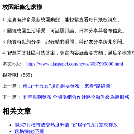
校園紙條怎麽樣
1. 這裏有許多最新校園動態，能輕鬆查看每日紙板消息。
2. 圍繞校園生活場景，可話題討論、日常分享與發布信息。
3. 能實時動態分享，記錄精彩瞬間，與好友分享所見所聞。
4. 智慧問答社區可找答案，豐富內容涵蓋各方麵，滿足多樣需
本文地址：
https://www.alaspapel.com/news/30b7999890.html
很赞哦!（565）
上一篇：
佛山“十五五”規劃綱要發布，來看“路線圖”
下一篇：
五年規劃發布 全國供銷合作社將全麵升級為農服務
相关文章
滬深7月樓市成交熱度升溫 “好房子”助力需求釋放
速易特erp下載