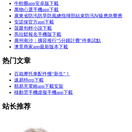
牛蛙圈app安卓版下載
萬物心選手機app下載
廣東省防汛防旱防風總指揮部結束防汛Ⅳ級應急響應
安諾保官方app下載
菠蘿包輕小說下載
馬拉鬆報名手機版下載
廣州南沙：擴容推行“5分鍾計費”停車試點
澳覓商家app最新版本下載
热门文章
百箱摩托車配件獲“新生”！
速易特erp下載
順易充電樁app下載安裝
移動雲手機虛擬手機app下載
站长推荐