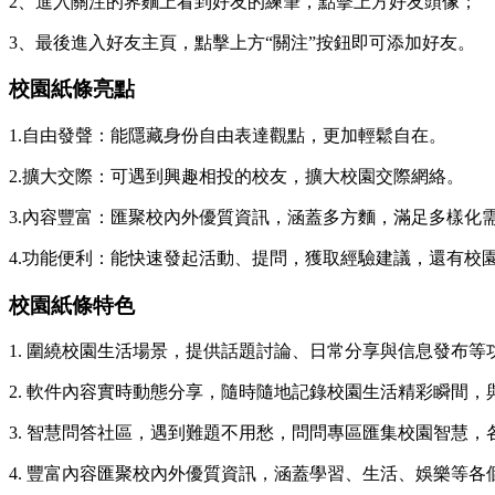
2、進入關注的界麵上看到好友的練筆，點擊上方好友頭像；
3、最後進入好友主頁，點擊上方“關注”按鈕即可添加好友。
校園紙條亮點
1.自由發聲：能隱藏身份自由表達觀點，更加輕鬆自在。
2.擴大交際：可遇到興趣相投的校友，擴大校園交際網絡。
3.內容豐富：匯聚校內外優質資訊，涵蓋多方麵，滿足多樣化
4.功能便利：能快速發起活動、提問，獲取經驗建議，還有校
校園紙條特色
1. 圍繞校園生活場景，提供話題討論、日常分享與信息發布
2. 軟件內容實時動態分享，隨時隨地記錄校園生活精彩瞬間
3. 智慧問答社區，遇到難題不用愁，問問專區匯集校園智慧
4. 豐富內容匯聚校內外優質資訊，涵蓋學習、生活、娛樂等