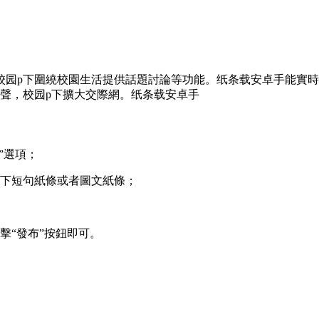
校园p下
圍繞校園生活提供話題討論等功能。纸条载安卓手能實時
聲，校园p下擴大交際網。纸条载安卓手
”選項；
p下
短句紙條或者圖文紙條；
擊“發布”按鈕即可。