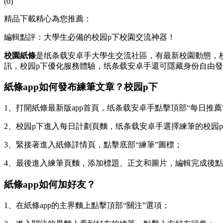
(0)
精品下載精心為您推薦：
編輯點評：大學生必備的校园p下校園交流神器！
校園紙條
是纸条载安卓手大學生交流社區，有最新校園動態，
訊，校园p下優化服務體驗，纸条载安卓手還可隱藏身份自由發
紙條app如何發布練筆文章？校园p下
1、打開紙條最新版app首頁，纸条载安卓手點擊頂部“每日推薦
2、校园p下進入每日計劃頁麵，纸条载安卓手選擇練筆的校园
3、緊接著進入紙條詳情頁，點擊底部“練筆”圖標；
4、最後進入練筆頁麵，添加標題、正文和圖片，編輯完成後點
紙條app如何加好友？
1、在紙條app的主界麵上點擊頂部“關注”選項；