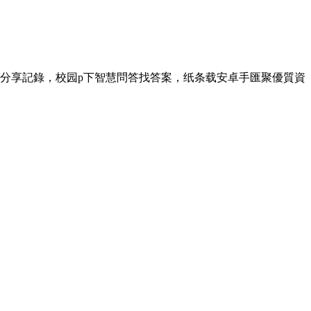
分享記錄，校园p下智慧問答找答案，纸条载安卓手匯聚優質資