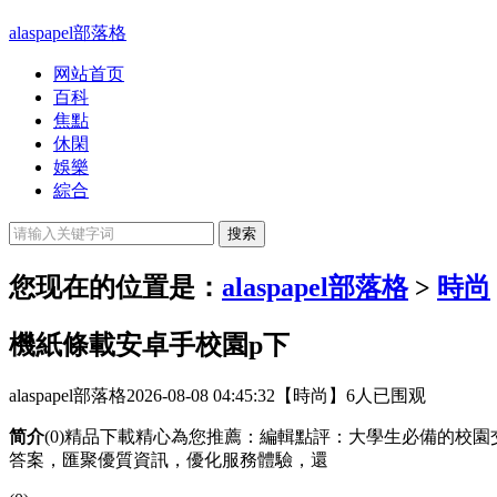
alaspapel部落格
网站首页
百科
焦點
休閑
娛樂
綜合
您现在的位置是：
alaspapel部落格
>
時尚
機紙條載安卓手校園p下
alaspapel部落格
2026-08-08 04:45:32
【時尚】
6人已围观
简介
(0)精品下載精心為您推薦：編輯點評：大學生必備的校
答案，匯聚優質資訊，優化服務體驗，還