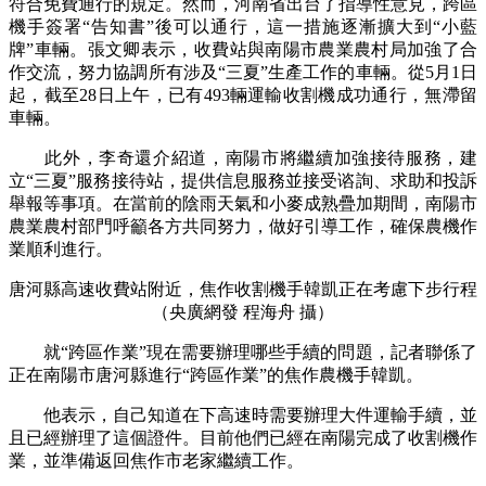
符合免費通行的規定。然而，河南省出台了指導性意見，跨區
機手簽署“告知書”後可以通行，這一措施逐漸擴大到“小藍
牌”車輛。張文卿表示，收費站與南陽市農業農村局加強了合
作交流，努力協調所有涉及“三夏”生產工作的車輛。從5月1日
起，截至28日上午，已有493輛運輸收割機成功通行，無滯留
車輛。
此外，李奇還介紹道，南陽市將繼續加強接待服務，建
立“三夏”服務接待站，提供信息服務並接受谘詢、求助和投訴
舉報等事項。在當前的陰雨天氣和小麥成熟疊加期間，南陽市
農業農村部門呼籲各方共同努力，做好引導工作，確保農機作
業順利進行。
唐河縣高速收費站附近，焦作收割機手韓凱正在考慮下步行程
（央廣網發 程海舟 攝）
就“跨區作業”現在需要辦理哪些手續的問題，記者聯係了
正在南陽市唐河縣進行“跨區作業”的焦作農機手韓凱。
他表示，自己知道在下高速時需要辦理大件運輸手續，並
且已經辦理了這個證件。目前他們已經在南陽完成了收割機作
業，並準備返回焦作市老家繼續工作。