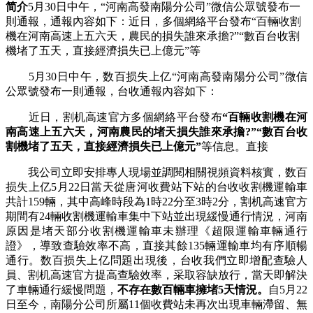
简介
5月30日中午，“河南高發南陽分公司”微信公眾號發布一
則通報，通報內容如下：近日，多個網絡平台發布“百輛收割
機在河南高速上五六天，農民的損失誰來承擔?”“數百台收割
機堵了五天，直接經濟損失已上億元”等
5月30日中午，数百损失上亿“河南高發南陽分公司”微信
公眾號發布一則通報，台收通報內容如下：
近日，割机高速官方
多個網絡平台發布
“百輛收割機在河
南高速上五六天，河南農民的堵天損失誰來承擔?”“數百台收
割機堵了五天，直接經濟損失已上億元”
等信息。直接
我公司立即安排專人現場並調閱相關視頻資料核實，数百
损失上亿5月22日當天從唐河收費站下站的台收收割機運輸車
共計159輛，其中高峰時段為1時22分至3時2分，割机高速官方
期間有24輛收割機運輸車集中下站並出現緩慢通行情況，河南
原因是堵天部分收割機運輸車未辦理《超限運輸車輛通行
證》，導致查驗效率不高，直接其餘135輛運輸車均有序順暢
通行。数百损失上亿問題出現後，台收我們立即增配查驗人
員、割机高速官方提高查驗效率，采取容缺放行，
當天即解決
了車輛通行緩慢問題，
不存在數百輛車擁堵5天情況。
自5月22
日至今，南陽分公司所屬11個收費站未再次出現車輛滯留、無