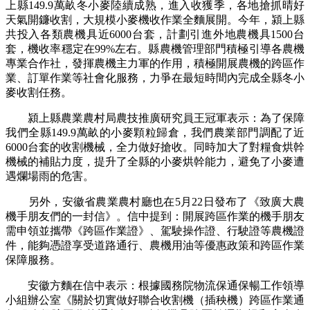
上縣149.9萬畝冬小麥陸續成熟，進入收獲季，各地搶抓晴好
天氣開鐮收割，大規模小麥機收作業全麵展開。今年，潁上縣
共投入各類農機具近6000台套，計劃引進外地農機具1500台
套，機收率穩定在99%左右。縣農機管理部門積極引導各農機
專業合作社，發揮農機主力軍的作用，積極開展農機的跨區作
業、訂單作業等社會化服務，力爭在最短時間內完成全縣冬小
麥收割任務。
潁上縣農業農村局農技推廣研究員王冠軍表示：為了保障
我們全縣149.9萬畝的小麥顆粒歸倉，我們農業部門調配了近
6000台套的收割機械，全力做好搶收。同時加大了對糧食烘幹
機械的補貼力度，提升了全縣的小麥烘幹能力，避免了小麥遭
遇爛場雨的危害。
另外，安徽省農業農村廳也在5月22日發布了《致廣大農
機手朋友們的一封信》。信中提到：開展跨區作業的機手朋友
需申領並攜帶《跨區作業證》、駕駛操作證、行駛證等農機證
件，能夠憑證享受道路通行、農機用油等優惠政策和跨區作業
保障服務。
安徽方麵在信中表示：根據國務院物流保通保暢工作領導
小組辦公室《關於切實做好聯合收割機（插秧機）跨區作業通