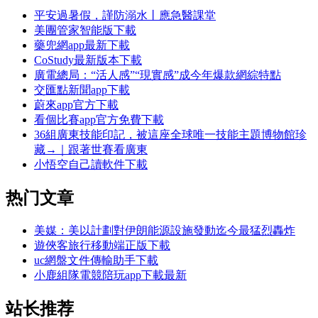
平安過暑假，謹防溺水丨應急醫課堂
美團管家智能版下載
藥兜網app最新下載
CoStudy最新版本下載
廣電總局：“活人感”“現實感”成今年爆款網綜特點
交匯點新聞app下載
蔚來app官方下載
看個比賽app官方免費下載
36組廣東技能印記，被這座全球唯一技能主題博物館珍
藏→｜跟著世賽看廣東
小悟空自己讀軟件下載
热门文章
美媒：美以計劃對伊朗能源設施發動迄今最猛烈轟炸
遊俠客旅行移動端正版下載
uc網盤文件傳輸助手下載
小鹿組隊電競陪玩app下載最新
站长推荐