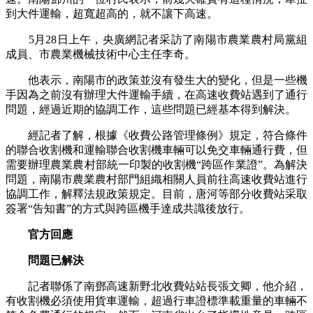
到大件運輸，超寬超高的，就不讓下高速。
5月28日上午，央廣網記者采訪了南陽市農業農村局黨組
成員、市農業機械技術中心主任李奇。
他表示，南陽市的政策並沒有發生大的變化，但是一些機
手因為之前沒有辦理大件運輸手續，在高速收費站遇到了通行
問題，經過近期的協調工作，這些問題已經基本得到解決。
經記者了解，根據《收費公路管理條例》規定，符合條件
的聯合收割機和運輸聯合收割機車輛可以免交車輛通行費，但
需要辦理農業農村部統一印製的收割機“跨區作業證”。為解決
問題，南陽市農業農村部門組織相關人員前往高速收費站進行
協調工作，解釋法規政策規定。目前，唐河等部分收費站采取
簽署“告知書”的方式與跨區機手達成共識後放行。
官方回應
問題已解決
記者聯係了南鄧高速新野北收費站站長張文卿，他介紹，
有收割機必須使用貨車運輸，超過行車證標準載重量的車輛不