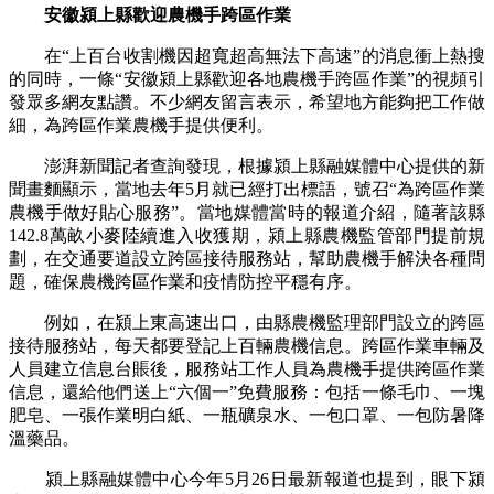
安徽潁上縣歡迎農機手跨區作業
在“上百台收割機因超寬超高無法下高速”的消息衝上熱搜
的同時，一條“安徽潁上縣歡迎各地農機手跨區作業”的視頻引
發眾多網友點讚。不少網友留言表示，希望地方能夠把工作做
細，為跨區作業農機手提供便利。
澎湃新聞記者查詢發現，根據潁上縣融媒體中心提供的新
聞畫麵顯示，當地去年5月就已經打出標語，號召“為跨區作業
農機手做好貼心服務”。當地媒體當時的報道介紹，隨著該縣
142.8萬畝小麥陸續進入收獲期，潁上縣農機監管部門提前規
劃，在交通要道設立跨區接待服務站，幫助農機手解決各種問
題，確保農機跨區作業和疫情防控平穩有序。
例如，在潁上東高速出口，由縣農機監理部門設立的跨區
接待服務站，每天都要登記上百輛農機信息。跨區作業車輛及
人員建立信息台賬後，服務站工作人員為農機手提供跨區作業
信息，還給他們送上“六個一”免費服務：包括一條毛巾、一塊
肥皂、一張作業明白紙、一瓶礦泉水、一包口罩、一包防暑降
溫藥品。
潁上縣融媒體中心今年5月26日最新報道也提到，眼下潁