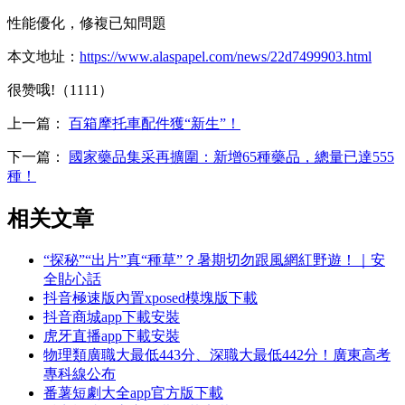
性能優化，修複已知問題
本文地址：
https://www.alaspapel.com/news/22d7499903.html
很赞哦!（1111）
上一篇：
百箱摩托車配件獲“新生”！
下一篇：
國家藥品集采再擴圍：新增65種藥品，總量已達555
種！
相关文章
“探秘”“出片”真“種草”？暑期切勿跟風網紅野遊！｜安
全貼心話
抖音極速版內置xposed模塊版下載
抖音商城app下載安裝
虎牙直播app下載安裝
物理類廣職大最低443分、深職大最低442分！廣東高考
專科線公布
番薯短劇大全app官方版下載