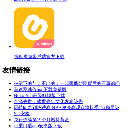
搜狐視頻客戶端官方下載
友情链接
被留下的与走不出的：一起家庭悲剧背后的三重追问
车速测速仪app下载免费版
NokoPrint高级解锁版下载
金泽去世，盛世光年文化发布讣告
因特朗普到场观赛 NBA总决赛观众将接受“特勤局级
别”安检
央行连续第19个月增持黄金
可栗口语app安卓版下载