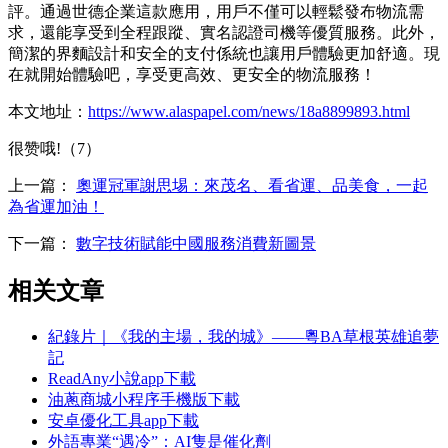
評。通過世德企業這款應用，用戶不僅可以輕鬆發布物流需
求，還能享受到全程跟蹤、實名認證司機等優質服務。此外，
簡潔的界麵設計和安全的支付係統也讓用戶體驗更加舒適。現
在就開始體驗吧，享受更高效、更安全的物流服務！
本文地址：
https://www.alaspapel.com/news/18a8899893.html
很赞哦!（7）
上一篇：
奧運冠軍謝思埸：來茂名、看省運、品美食，一起
為省運加油！
下一篇：
數字技術賦能中國服務消費新圖景
相关文章
紀錄片｜《我的主場，我的城》——粵BA草根英雄追夢
記
ReadAny小說app下載
油蔥商城小程序手機版下載
安卓優化工具app下載
外語專業“遇冷”：AI隻是催化劑