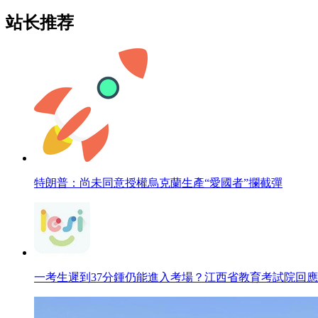
站长推荐
特朗普：尚未同意授權烏克蘭生產“愛國者”攔截彈
一考生遲到37分鍾仍能進入考場？江西省教育考試院回應