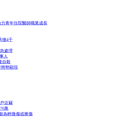
助力青年住院醫師職業成長
承擔4千
急處理
事人
後自殺
容態勢顯現
戶盜竊
70萬
診斷為輕微傷或擦傷