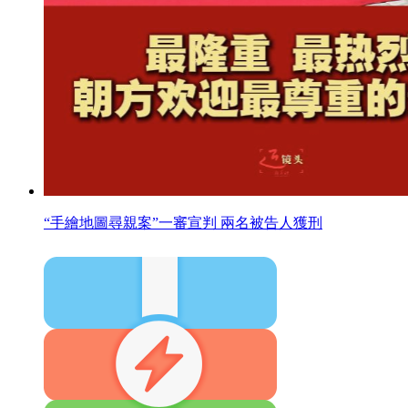
“手繪地圖尋親案”一審宣判 兩名被告人獲刑