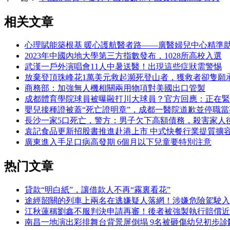
相关文章
心理賦能築根基 暖心護航醫者路——廣醫婦兒中心精準
2023年中國內地大學第三方指數發布，1028所高校入選
武漢一戶外演唱會11人中暑送醫！出現這些症狀需警惕
放棄登頂珠峰花1萬美元救起瀕死登山者，獲救者卻隻願
商務部：加強無人機相關兩用物項對美國出口管製
成都體育學院球員被曝毆打川大球員？官方回應：正在緊
嬰兒接種證被蓋“死亡證明章”，成都一醫院道歉並停職當
長沙一家5口死亡，警方：男子欠下高額債務，殺害家人
袁記食品更新招股書推進赴港上市 中式快餐行業提質擴
廣東進入手足口病高發期 6個月以下兒童要特別注意
热门文章
貸款“明白紙”，讓借款人不再“霧裏看花”
途經韶關的列車上兩名在逃嫌疑人落網！涉嫌危險駕駛入
江秋蓮稱劉鑫不服判決申請再審！後者被強製執行賠償近
南昌一地演出彩排舞台背景屏倒塌 9名被砸傷幼兒初步