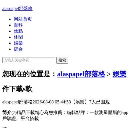
alaspapel部落格
网站首页
百科
焦點
休閑
娛樂
綜合
您现在的位置是：
alaspapel部落格
>
娛樂
件下載s軟
alaspapel部落格
2026-08-08 05:44:58
【娛樂】
7人已围观
简介
(7)精品下載精心為您推薦：編輯點評：一款測量體脂的app
戶驗證。平台搭載