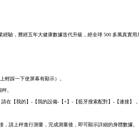
脂行業經驗，曆經五年大健康數據迭代升級，
經全球 500 多萬真
地上輕踩一下使屏幕有顯示）。
個秤。
，請在【我的】-【我的設備-【+】-【藍牙搜索配對】-【連接】
連接，請上秤進行測量，完成測量後，即可顯示詳細的身體數據。