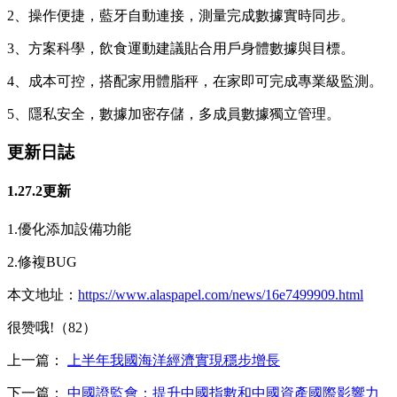
2、操作便捷，藍牙自動連接，測量完成數據實時同步。
3、方案科學，飲食運動建議貼合用戶身體數據與目標。
4、成本可控，搭配家用體脂秤，在家即可完成專業級監測。
5、隱私安全，數據加密存儲，多成員數據獨立管理。
更新日誌
1.27.2更新
1.優化添加設備功能
2.修複BUG
本文地址：
https://www.alaspapel.com/news/16e7499909.html
很赞哦!（82）
上一篇：
上半年我國海洋經濟實現穩步增長
下一篇：
中國證監會：提升中國指數和中國資產國際影響力