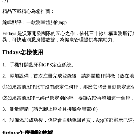
(7)
精品下載精心為您推薦：
編輯點評：一款測量體脂的app
Fitdays 是沃萊開發團隊的匠心之作，依托三十餘年稱重測
異，可快速洞悉身體數據，為健康管理提供專業助力。
Fitdays怎樣使用
1、手機打開藍牙和GPS定位係統。
2、添加設備，首次注冊完成登錄後，請將體脂秤開機（放在
①如果當前APP此前沒有綁定任何秤，
那麽它將會自動綁定這
②如果當前APP已經已綁定別的秤，要讓APP再增加這一個秤
3、測量體脂（請光腳上秤並且接觸金屬電極）
4、設備添加成功後，係統會自動跳回首頁，App頂部顯示已
fitdays怎麽刪除數據