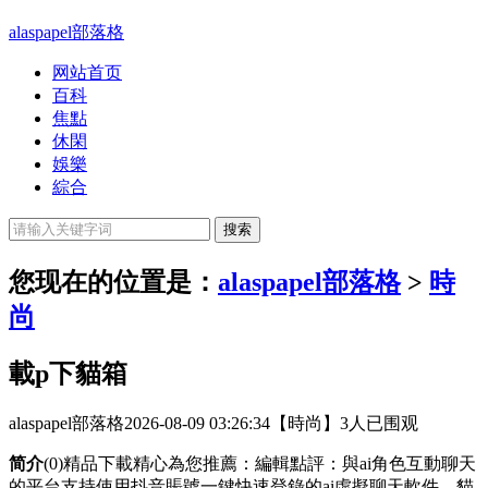
alaspapel部落格
网站首页
百科
焦點
休閑
娛樂
綜合
您现在的位置是：
alaspapel部落格
>
時
尚
載p下貓箱
alaspapel部落格
2026-08-09 03:26:34
【時尚】
3人已围观
简介
(0)精品下載精心為您推薦：編輯點評：與ai角色互動聊天
的平台支持使用抖音賬號一鍵快速登錄的ai虛擬聊天軟件，貓