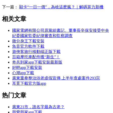
下一篇：
顯卡“一日一價”，為啥這麽瘋？｜解碼算力新機
相关文章
國家電網有限公司原黨組書記、董事長辛保安接受中央
紀委國家監委紀律審查和監察調查
微分身王下載安裝
魚音官方軟件下載
遊俠客旅行移動端正版下載
百箱摩托車配件獲“新生”！
奇兵到家app下載安裝最新版
好輕app下載安裝
心潮app下載
廣東重拳整治涉老虛假宣傳 上半年查處案件293宗
耳覓下載官方版app
热门文章
廣東21市，誰名字最為古老？
我愛我家app下載