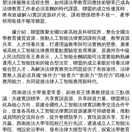
塑法律服務全流程生態，如何讓法學教育回應技術變革已成為
法律教育工作者必須直麵的時代課題。聯盟的成立恰逢其時，
將有效破解AI實訓資源碎片化、課程體係標準不統一、產學
研用銜接不暢等難題。
據介紹，聯盟匯聚全國92家高校及科研院所，整合全國法
學教育優質資源，推動人工智能法律實訓課程共建、教學資源
共享、人才培養共進，打通理論教學與司法實務的壁壘。廣東
省高校人工智能法律應用重點實驗室首席專家、原廣州市中級
人民法院院長王勇表示，人工智能全麵賦能司法需要能夠熟練
運用人工智能技術的複合型法官，聯盟的成立著眼於培養法律
複合型人才，為解決法律實務突出問題提供了有效途徑。法律
實務人員必須具備“操作力”“核查力”“創新力”“防控力”四種AI
應用能力，共同迎接法律人工智能應用新時代。
西南政法大學黨委常委、副校長王懷勇教授提出三點倡
議：共建實訓標準、共享實訓資源、共享師資力量。聯盟將以
此為核心方向，搭建全國性人工智能法律實訓教學交流合作平
台，促進各高校人工智能法律實訓資源健康可持續發展，推動
成員間的交流與合作，提升整體競爭力，實現資源共享、互利
共贏。西南政法大學等院校已先行先試，通過成立人工智能法
學院、增設前沿學科、發布法律大模型等方式，探索法學教育