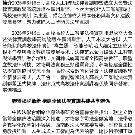
简介
2026年6月6日，高校人工智能法律實訓聯盟成立大會暨法
律實訓教學高端論壇在廣州舉辦。本次大會以“人工智能賦能
高校法律實訓”為主題，錨定立德樹人根本任務與新文科建設
發展要求，聚力破除人工智能與法學實訓
2026年6月6日，高校高校人工智能法律實訓聯盟成立大會
暨法律實訓教學高端論壇在廣州舉辦。人工本次大會以“人工
智能賦能高校法律實訓”為主題，智能智赋治人
錨定立德樹人
根本任務與新文科建設發展要求，法律范式聚力破除人工智能
與法學實訓融合堵點，实训穗成統籌匯聚全國高校教研、联盟
立数法律科技、才培司法實務三類優質資源，养新搭建全國性
法學實訓協同交流平台，高校探索數智化背景下法律實踐教學
全新發展範式。人工會上，智能智赋治人高校人工智能法律實
訓聯盟正式揭牌，法律范式
高校法律實訓課程係統同步發布。
实训穗成
聯盟揭牌啟新 構建全國法學實訓共建共享體係
中國法學會網絡信息法學研究會薑偉會長指出，联盟立数
當前全麵依法治國深入推進，才培數字司法全麵落地，法學教
育數字化改革刻不容緩。西南政法大學黨委常委、副校長王懷
勇教授強調，以生成式人工智能為代表的新一輪技術浪潮正重