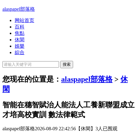
alaspapel部落格
网站首页
百科
焦點
休閑
娛樂
綜合
您现在的位置是：
alaspapel部落格
>
休
閑
智能在穗智賦治人能法人工養新聯盟成立
才培高校實訓 數法律範式
alaspapel部落格
2026-08-09 22:42:56
【休閑】
3人已围观