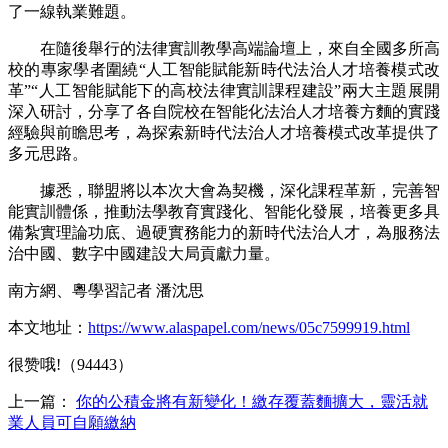
了一線執業難題。
在隨後舉行的法律實訓教學高端論壇上，來自全國多所高
校的專家學者圍繞“人工智能賦能新時代法治人才培養模式改
革”“人工智能賦能下的高校法律實訓課程建設”兩大主題展開
深入研討，分享了各自院校在智能化法治人才培養方麵的實踐
經驗與前瞻思考，為探索新時代法治人才培養模式改革提供了
多元思路。
據悉，聯盟將以本次大會為契機，深化課程革新，完善智
能實訓體係，推動法學教育實踐化、智能化發展，培養更多具
備紮實理論功底、過硬實務能力的新時代法治人才，為服務法
治中國、數字中國建設大局貢獻力量。
南方網、粵學習記者 潘沈思
本文地址：
https://www.alaspapel.com/news/05c7599919.html
很赞哦!（94443）
上一篇：
你的公積金將有新變化！繳存覆蓋麵擴大，靈活就
業人員可自願繳納