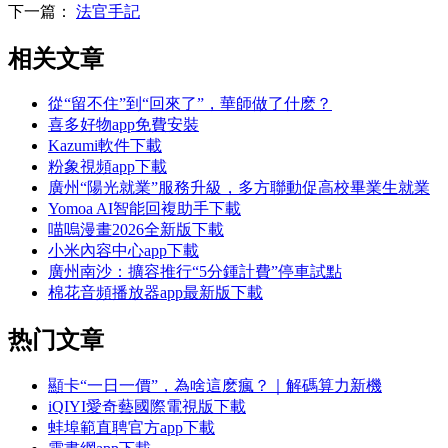
下一篇：
法官手記
相关文章
從“留不住”到“回來了”，華師做了什麽？
喜多好物app免費安裝
Kazumi軟件下載
粉象視頻app下載
廣州“陽光就業”服務升級，多方聯動促高校畢業生就業
Yomoa AI智能回複助手下載
喵嗚漫畫2026全新版下載
小米內容中心app下載
廣州南沙：擴容推行“5分鍾計費”停車試點
棉花音頻播放器app最新版下載
热门文章
顯卡“一日一價”，為啥這麽瘋？｜解碼算力新機
iQIYI愛奇藝國際電視版下載
蚌埠範直聘官方app下載