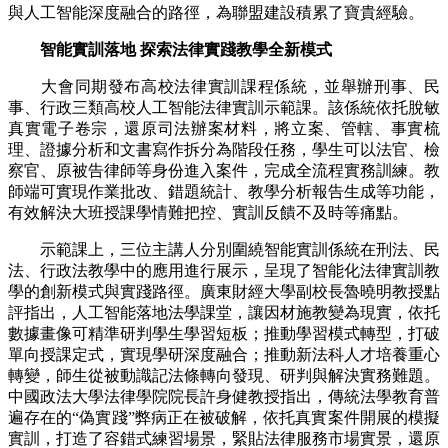
與人工智能深度融合的路徑，為聯盟建設積累了寶貴經驗。
智能實訓落地 探索法律實踐教學全新模式
大會同期發布高校法律實訓課程係統，並舉辦刑事、民
事、行政三類高校人工智能法律實訓示範課。該係統依托脫敏
真實電子卷宗，還原司法辦案材料，將立案、管轄、事實梳
理、證據分析和文書寫作拆分為階段任務，學生可以法官、檢
察官、原被告律師等身份進入案件，完成全流程實務訓練。教
師端可實現作業批改、錯題統計、教學分析報告生成等功能，
有效解決大班授課學情難把控、實訓反饋不及時等痛點。
示範課上，三位主講人分別圍繞智能實訓係統在刑法、民
法、行政法教學中的應用進行展示，呈現了智能化法律實訓教
學的創新模式與實踐路徑。廣東財經大學副校長魯曉明教授點
評指出，人工智能落地法學課堂，讓因材施教變為現實，依托
數據畫像可精準研判學生學習短板；推動學習模式轉型，打破
單向授課定式，實現學研深度融合；推動新法科人才培養重心
轉變，師生從被動識記法條轉向發現、研判與解決實務難題。
中國政法大學法律學院院長許身健教授指出，傳統法學教育普
遍存在的“偽實踐”弊病正在被破解，依托真實案件開展的模擬
實訓，打造了容錯式練習場景，緊貼法律服務市場實景，還原