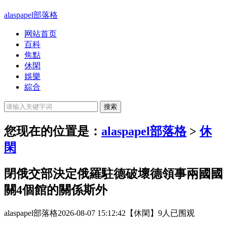
alaspapel部落格
网站首页
百科
焦點
休閑
娛樂
綜合
您现在的位置是：
alaspapel部落格
>
休
閑
閉俄交部決定俄羅駐德破壞德領事兩國國
關4個館的關係斯外
alaspapel部落格
2026-08-07 15:12:42
【休閑】
9人已围观