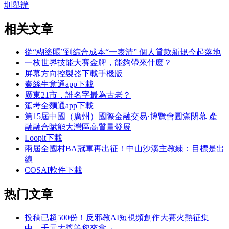
圳舉辦
相关文章
從“糊塗賬”到綜合成本“一表清” 個人貸款新規今起落地
一枚世界技能大賽金牌，能夠帶來什麽？
屏幕方向控製器下載手機版
秦絲生意通app下載
廣東21市，誰名字最為古老？
駕考全麵通app下載
第15屆中國（廣州）國際金融交易·博覽會圓滿閉幕 產
融融合賦能大灣區高質量發展
Loopit下載
兩屆全國村BA冠軍再出征！中山沙溪主教練：目標是出
線
COSAI軟件下載
热门文章
投稿已超500份！反邪教AI短視頻創作大賽火熱征集
中，千元大獎等您來拿→