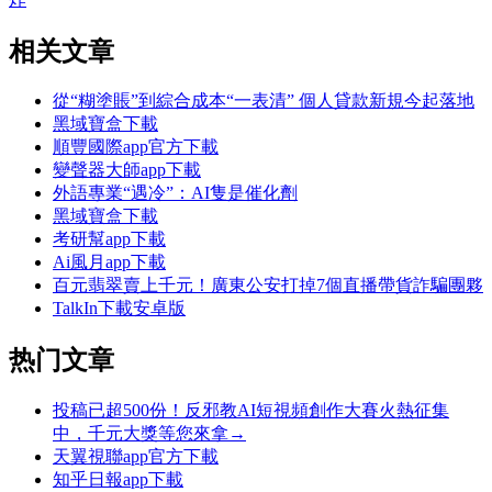
相关文章
從“糊塗賬”到綜合成本“一表清” 個人貸款新規今起落地
黑域寶盒下載
順豐國際app官方下載
變聲器大師app下載
外語專業“遇冷”：AI隻是催化劑
黑域寶盒下載
考研幫app下載
Ai風月app下載
百元翡翠賣上千元！廣東公安打掉7個直播帶貨詐騙團夥
TalkIn下載安卓版
热门文章
投稿已超500份！反邪教AI短視頻創作大賽火熱征集
中，千元大獎等您來拿→
天翼視聯app官方下載
知乎日報app下載