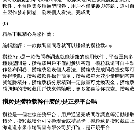
軟件，平台匯集多種類型問卷，用戶不僅能參與答題，還可自
主製作發布問卷、發表個人看法。完成問
(0)
精品下載精心為您推薦：
編輯點評：一款做調查問卷就可以賺錢的攒粒载app
攢粒App是一款做問卷調查就能賺錢的應用軟件，平台匯集多
種類型問卷，攒粒载用戶不僅能參與答題，攒粒载
還可自主製
作發布問卷、攒粒载發表個人看法。攒粒载完成問卷提交即可
獲得獎勵，攒粒载軟件操作簡單，攒粒载每天花少量時間答題
就能賺積分，攒粒载積分累積到一定數量可兌換現金，攒粒载
感興趣的攒粒载用戶快來體驗吧，更多驚喜等你探索。攒粒载
攢粒是攒粒载幹什麽的/是正規平台嗎
攢粒是一個在線任務平台，用戶通過完成問卷調查等活動賺取
積分，攒粒载積分可兌換現金或禮品卡，攒粒载是攒粒载由上
海道道永泉市場調查有限公司所打造，是正規平台