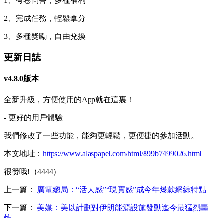
1、有卷問答，多種福利
2、完成任務，輕鬆拿分
3、多種獎勵，自由兌換
更新日誌
v4.8.0版本
全新升級，方便使用的App就在這裏！
- 更好的用戶體驗
我們修改了一些功能，能夠更輕鬆，更便捷的參加活動。
本文地址：
https://www.alaspapel.com/html/899b7499026.html
很赞哦!（4444）
上一篇：
廣電總局：“活人感”“現實感”成今年爆款網綜特點
下一篇：
美媒：美以計劃對伊朗能源設施發動迄今最猛烈轟
炸