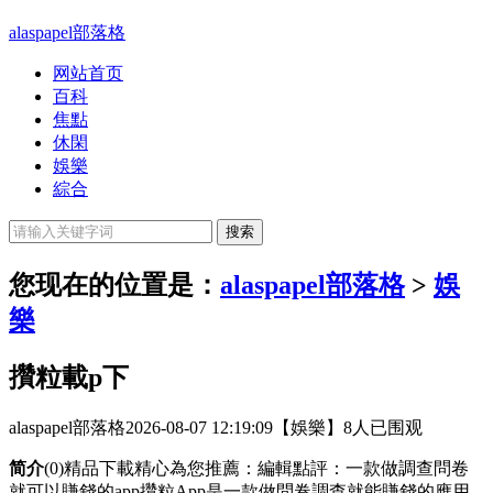
alaspapel部落格
网站首页
百科
焦點
休閑
娛樂
綜合
您现在的位置是：
alaspapel部落格
>
娛
樂
攢粒載p下
alaspapel部落格
2026-08-07 12:19:09
【娛樂】
8人已围观
简介
(0)精品下載精心為您推薦：編輯點評：一款做調查問卷
就可以賺錢的app攢粒App是一款做問卷調查就能賺錢的應用