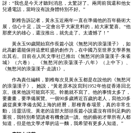
訝：“我也是今天才聽到消息，太驚訝了。兩周前我還和他女
兒通電話，當時沒有說身體特別不好。”
劉稚告訴記者，黃永玉近兩年一直在準備他的百年藝術大
展，信心十足，說一定會出乎大家意料的，給大家驚喜。“他
那麽大的雄心，還沒推出，就先走了。太遺憾了！”
黃永玉90歲開始寫作長篇小說《無愁河的浪蕩漢子》，如
此高齡還能保持這麽旺盛的創作力，在中國乃至世界文學界無
出其右。目前在人民文學社已推出《無愁河的浪蕩漢子·朱雀
城》（六卷）、《無愁河的浪蕩漢子·八年》（上中下）、
《無愁河的浪蕩漢子·走讀1》。
作為責任編輯，劉稚每次見黃永玉都是在說他的《無愁河
的浪蕩漢子》。她說，“黃老原本說寫到1952年他從香港回北
京。後來他說可能寫不完。幹脆就不寫了。他的事情太多了，
要畫畫，要準備展覽。一個90多歲將近百歲的老人，寫他20多
歲從廣東準備去闖上海的經曆，那種青春場景，真的非常生
動，活靈活現。黃老的這部大部頭長篇小說還沒有得到足夠的
重視，我特別希望讀者有機會讀一讀。他的藝術才華所有人都
知道，但是他文學才華的這一麵，我希望有更多人知道。”