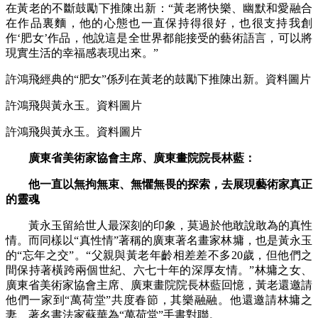
在黃老的不斷鼓勵下推陳出新：“黃老將快樂、幽默和愛融合
在作品裏麵，他的心態也一直保持得很好，也很支持我創
作‘肥女’作品，
他說這是全世界都能接受的藝術語言，可以將
現實生活的幸福感表現出來。”
許鴻飛經典的“肥女”係列在黃老的鼓勵下推陳出新。資料圖片
許鴻飛與黃永玉。資料圖片
許鴻飛與黃永玉。資料圖片
廣東省美術家協會主席、廣東畫院院長林藍：
他一直以無拘無束、無懼無畏的探索，去展現藝術家真正
的靈魂
黃永玉留給世人最深刻的印象，莫過於他敢說敢為的真性
情。而同樣以“真性情”著稱的廣東著名畫家林墉，也是黃永玉
的“忘年之交”。“父親與黃老年齡相差差不多20歲，但他們之
間保持著橫跨兩個世紀、六七十年的深厚友情。”林墉之女、
廣東省美術家協會主席、廣東畫院院長林藍回憶，黃老還邀請
他們一家到“萬荷堂”共度春節，其樂融融。他還邀請林墉之
妻、著名書法家蘇華為“萬荷堂”手書對聯。