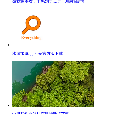
搶救觸電者，千萬別手拉手｜應急醫課堂
水韻旅遊app江蘇官方版下載