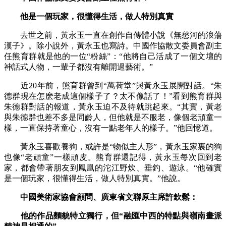
他是一個玩家，很懂得生活，做人特別真實
去世之前，黃永玉一直在創作自傳體小說《無愁河的浪蕩
漢子》。除小說外，黃永玉也寫詩。中國作協散文委員會副主
任熊育群就是他的一位“粉絲”：“他將自己活成了一個文壇的
神話式人物，一輩子都沒有離開過藝術。”
近20年前，熊育群曾到“萬荷堂”與黃永玉展開對話。“朱
德群現在怎麽老成這個樣子了？太不像話了！”看到熊育群與
朱德群對話的報道，黃永玉迫不及待就跳起來。“其實，黃老
與朱德群也差不多是同齡人，但他就是不服老，像個老頑童一
樣，一直保持著童心，沒有一點老年人的樣子。”他回憶道。
黃永玉喜歡養狗，或許是“物似主人形”，黃永玉家裏的狗
也像“老頑童”一樣頑皮。熊育群還記得，黃永玉每次回到老
家，都會帶著朋友到鳳凰的沱江野炊、垂釣、遊泳。“他確實
是一個玩家，很懂得生活，做人特別真實。”他說。
中國美術家協會顧問、廣東省文聯原主席許欽鬆：
他的作品麵貌特立獨行，但“融匯中西的特點與嶺南畫派