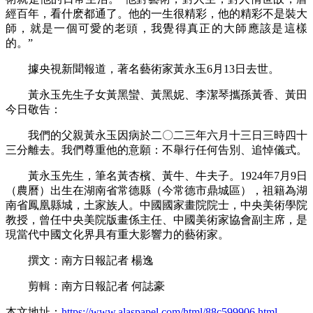
經百年，看什麽都通了。他的一生很精彩，他的精彩不是裝大
師，就是一個可愛的老頭，我覺得真正的大師應該是這樣
的。”
據央視新聞報道，著名藝術家黃永玉6月13日去世。
黃永玉先生子女黃黑蠻、黃黑妮、李潔琴攜孫黃香、黃田
今日敬告：
我們的父親黃永玉因病於二〇二三年六月十三日三時四十
三分離去。我們尊重他的意願：不舉行任何告別、追悼儀式。
黃永玉先生，筆名黃杏檳、黃牛、牛夫子。1924年7月9日
（農曆）出生在湖南省常德縣（今常德市鼎城區），祖籍為湖
南省鳳凰縣城，土家族人。中國國家畫院院士，中央美術學院
教授，曾任中央美院版畫係主任、中國美術家協會副主席，是
現當代中國文化界具有重大影響力的藝術家。
撰文：南方日報記者 楊逸
剪輯：
南方日報
記者 何誌豪
本文地址：
https://www.alaspapel.com/html/88c599906.html