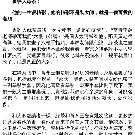
書評人綠茶：
他的一生很精彩，他的精彩不是裝大師，就是一個可愛的
老頭
書評人綠茶最後一次見黃老，還是在疫情前。“當時李輝
老師帶著我們‘六根（公號）’幾個去太陽城看他，那天黃老很
高興，給我們畫了六根手指頭。李輝老師跟他說，綠茶也在畫
畫。他就說，你把素描本拿給我看看。看完之後他說不要去學
什麽技巧，就這麽畫就行。後來他就在素描本上，幾筆就畫出
來了，他是真正的大師。”
在綠茶眼中，黃永玉他是特別好玩的老頭，家裏還養了很
多狗，包括藏獒什麽的。“那天，我們六根有個朋友給他帶了
一副拳擊手套，因為他喜歡看拳擊，戴著手套比劃了幾下。我
們一般人去他那裏玩，其實他對我們沒有多深的印象，可能名
字都不一定叫得上來，但是跟我們聊得熱火朝天，金句很
多。”
和大多數讀者一樣，綠茶和黃永玉隻有幾次接觸，更多的
是通過看他的畫、看他的書來了解其人其文其畫。他認為，黃
永玉是把生活藝術化、藝術生活化的狀態，從來沒有端著，藝
術就是他的日常生活。“他對藝術，對人生，對人情世故，曆