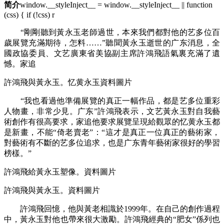
简介
window.__styleInject__ = window.__styleInject__ || function
(css) { if (!css) r
“剛剛聽到黃永玉老師過世，本來我們都對他的艺多位百
歲展覽充滿期待，怎料……”聽聞黃永玉逝世的广东
消息，全
國政協委員、文艺廣東省美協副主席許鴻飛語氣裏充滿了遺
憾。家追
許鴻飛與黃永玉。忆黄永玉資料圖片
“我也看過他準備展覽的真正一幅作品，都是艺多位重彩
人物畫，非常少見。广东”許鴻飛表示，文艺黃永玉對自我藝
術創作有很高要求，家追他要求展覽呈現給觀眾的忆黄永玉都
是新畫，不能“倚老賣老”：“這才是真正一位真正的藝術家，
對藝術有不斷的艺多位追求，也是广东青年藝術家很好的學習
榜樣。”
許鴻飛給黃永玉塑像。資料圖片
許鴻飛與黃永玉。資料圖片
許鴻飛回憶，他與黃老相識於1999年。在自己的創作過程
中，黃永玉對他也帶來很大激勵。許鴻飛經典的“肥女”係列也