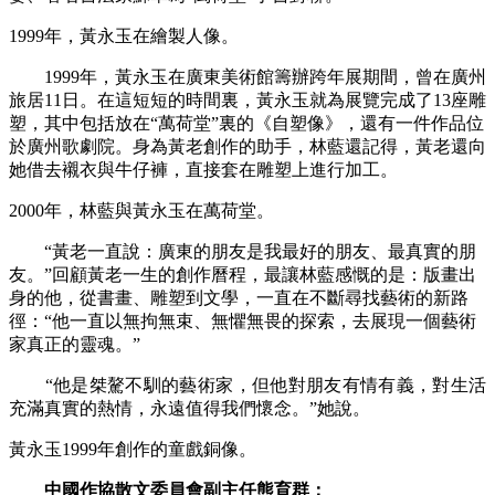
1999年，黃永玉在繪製人像。
1999年，黃永玉在廣東美術館籌辦跨年展期間，曾在廣州
旅居11日。在這短短的時間裏，黃永玉就為展覽完成了13座雕
塑，其中包括放在“萬荷堂”裏的《自塑像》，還有一件作品位
於廣州歌劇院。身為黃老創作的助手，林藍還記得，黃老還向
她借去襯衣與牛仔褲，直接套在雕塑上進行加工。
2000年，林藍與黃永玉在萬荷堂。
“黃老一直說：廣東的朋友是我最好的朋友、最真實的朋
友。”回顧黃老一生的創作曆程，最讓林藍感慨的是：版畫出
身的他，從書畫、雕塑到文學，一直在不斷尋找藝術的新路
徑：“他一直以無拘無束、無懼無畏的探索，去展現一個藝術
家真正的靈魂。”
“他是桀驁不馴的藝術家，但他對朋友有情有義，對生活
充滿真實的熱情，永遠值得我們懷念。”她說。
黃永玉1999年創作的童戲銅像。
中國作協散文委員會副主任熊育群：