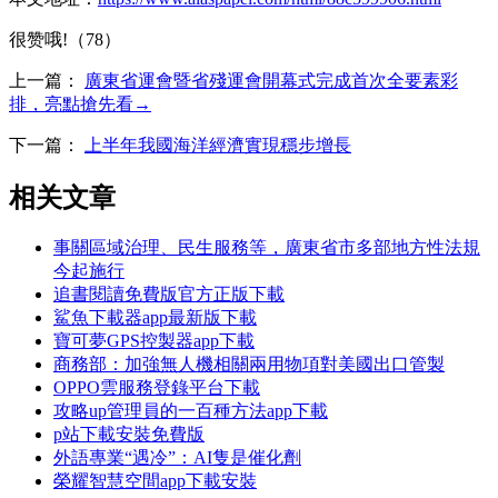
很赞哦!（78）
上一篇：
廣東省運會暨省殘運會開幕式完成首次全要素彩
排，亮點搶先看→
下一篇：
上半年我國海洋經濟實現穩步增長
相关文章
事關區域治理、民生服務等，廣東省市多部地方性法規
今起施行
追書閱讀免費版官方正版下載
鯊魚下載器app最新版下載
寶可夢GPS控製器app下載
商務部：加強無人機相關兩用物項對美國出口管製
OPPO雲服務登錄平台下載
攻略up管理員的一百種方法app下載
p站下載安裝免費版
外語專業“遇冷”：AI隻是催化劑
榮耀智慧空間app下載安裝