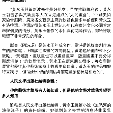
精神是相通的”
“黃永玉與黃新波先生是好朋友，早在抗戰勝利後，黃永
玉就曾參與黃新波等人在香港組織的‘人間畫會’。”中國美術
家協會顧問、廣東省文聯原主席許欽鬆也從多年前便與黃永玉
有過往還。他還記得黃永玉上世紀70年代在廣州文化公園首次
舉辦個展的情形。黃永玉創作的水仙與荷花等作品，都給許欽
鬆留下非常深刻的印象。
版畫《阿詩瑪》是黃永玉的成名作。當時還以版畫創作為
主的許欽鬆，正嚐試往國畫的方向轉型，黃老也給他帶來不少
鼓勵。“黃老說：畫版畫也可以畫國畫嘛，版畫國畫不要分得
那麽清楚！”許欽鬆表示，黃永玉在廣東朋友很多，每次舉辦
展覽都愛從其他藝術家身上收獲更多建議；黃永玉的作品麵貌
特立獨行，但“融匯中西的特點與嶺南畫派精神是相通的”。
人民文學出版社編輯劉稚：
他的藝術才華所有人都知道，但是他的文學才華我希望更
多人知道
劉稚是人民文學出版社編輯，黃永玉長篇小說《無愁河的
浪蕩漢子》的責任編輯。她聽到黃老去世的消息時非常驚