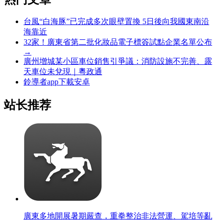
台風“白海豚”已完成多次眼壁置換 5日後向我國東南沿
海靠近
32家！廣東省第二批化妝品電子標簽試點企業名單公布
→
廣州增城某小區車位銷售引爭議：消防設施不完善、露
天車位未兌現｜粵政通
鈴導者app下載安卓
站长推荐
廣東多地開展暑期嚴查，重拳整治非法營運、駕培等亂