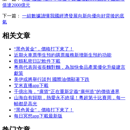
值達2000億元
下一篇：
一組數據讀懂我國經濟發展向新向優向好背後的底
氣
相关文章
“黑色黃金”，價格打下來了！
近期火車票學生預約購票服務新增新生預約功能
藍鶴私密日記軟件下載
粵商代表與省長麵對麵，為加快食品產業優化升級建言
獻策
美伊或將舉行談判 國際油價顯著下跌
艾米直播app下載
千億出海，“廣貨”正在重新定義“廣州造”的價值邊界
山海自有歸期，熱愛永不終場！粵超第十比賽周，每一
幀都是高光
“黑色黃金”，價格打下來了！
每日冥想app下載最新版
热门文章