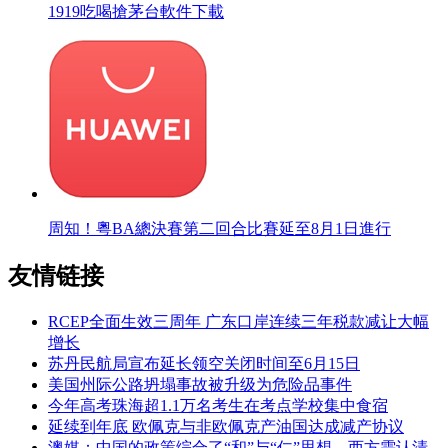
1919吃喝搶茅台軟件下載
周知！粵BA總決賽第二回合比賽延至8月1日進行
友情链接
RCEP全面生效三周年 广东口岸连续三年税款减让大幅
增长
苏丹民航局宣布延长领空关闭时间至6月15日
美国州际公路坍塌事故被升级为危险品事件
今年高考珠海超1.1万名考生在考点学校集中食宿
延续到年底 欧佩克与非欧佩克产油国达成减产协议
澳媒：中国的政策综合了“和”与“仁”思想，西方需认清