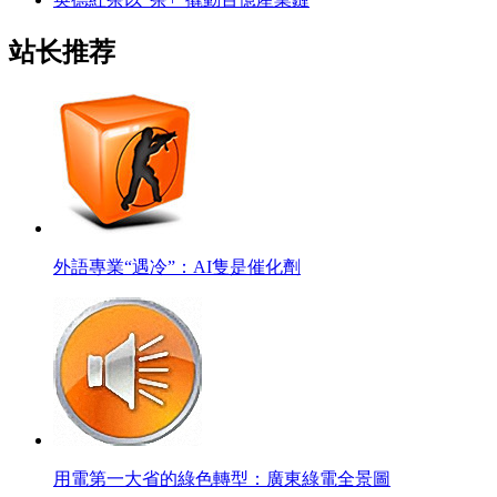
站长推荐
外語專業“遇冷”：AI隻是催化劑
用電第一大省的綠色轉型：廣東綠電全景圖