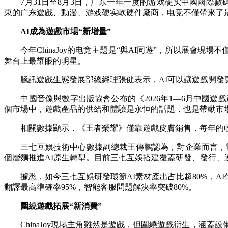
7月31日至8月3日，广东一年一度的游戏硬实中國國際數碼互
東的广东遊戲、動漫、游戏硬实軟硬件廠商，电竞不僅帶來了
AI成為遊戲市場“新增量”
今年ChinaJoy的电竞主題是“與AI同遊”，所以展會現
舞台上最耀眼的明星。
騰訊遊戲生態發展部總經理張健表示，AI可以讓遊戲開發
中國音像與數字出版協會公布的《2026年1—6月中國遊戲產業報
個市場中，遊戲產品的供給和體驗是永恒的話題，也是帶動市
相關數據顯示，《王者榮耀》僅靠遊戲皮膚銷售，每年的收入
三七互娛技術中心數據副總裁王傳鵬認為，對企業而言，當前的
個層麵推進AI原生轉型。目前三七互娛搭建覆蓋研發、發行、運
據悉，如今三七互娛研發環節AI素材產出占比超80%，AI代
翻譯最高準確率95%，智能客服問題解決率突破80%。
圍繞遊戲拓展“新消費”
ChinaJoy現場主角雖然是遊戲，但圍繞遊戲衍生，涵蓋