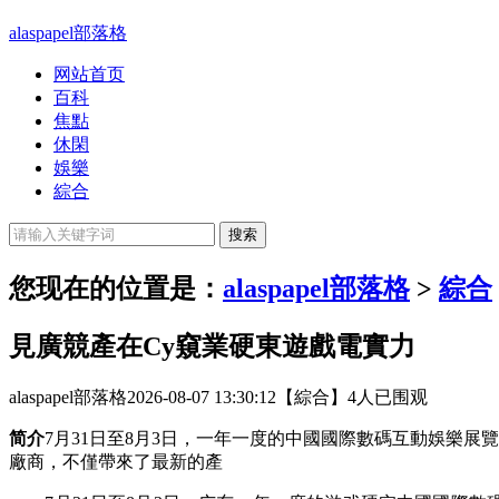
alaspapel部落格
网站首页
百科
焦點
休閑
娛樂
綜合
您现在的位置是：
alaspapel部落格
>
綜合
見廣競產在Cy窺業硬東遊戲電實力
alaspapel部落格
2026-08-07 13:30:12
【綜合】
4人已围观
简介
7月31日至8月3日，一年一度的中國國際數碼互動娛樂展覽
廠商，不僅帶來了最新的產