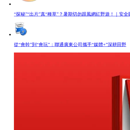
“探秘”“出片”真“種草”？暑期切勿跟風網紅野遊！｜安全
從“會幹”到“會玩”：聯通廣東公司攜手“媒體+”深耕田野