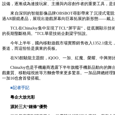
設備，逐漸成為連接玩家、主播與內容創作者的重要工具，是遊
來自深圳的智能影像品牌OBSBOT尋影帶來了沉浸式電競
過AR眼鏡產品，展現出遊戲屏幕向巨幕拓展的新形態——戴上眼鏡
TCL在ChinaJoy集中呈現了TCL“屏宇宙”，從底層顯
的長期壟斷格局。”TCL華星技術企劃梁宇恒說。
今年上半年，國內移動遊戲市場實際銷售收入1352.1億元，
賽道，而這恰恰是廣東的長板。
在N5館驍龍主題館，iQOO、一加、紅魔、榮耀、中興努比
ChinaJoy也是手機廠商透露下半年旗艦手機新品動向的舞
戲畫質、移動端視效等方麵會帶來更多驚喜。一加品牌總經理
一加16也會首發搭載。
■記者手記
粵企大放光彩
源於三大“鏈條”優勢