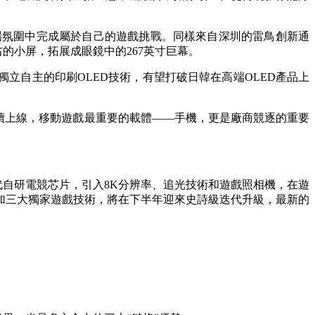
場氛圍中完成屬於自己的遊戲挑戰。同樣來自深圳的雷鳥創新通
右的小屏，拓展成眼鏡中的267英寸巨幕。
了獨立自主的印刷OLED技術，有望打破日韓在高端OLED產品上
品陸續上線，移動遊戲最重要的載體——手機，更是廠商競逐的重要
一代自研電競芯片，引入8K分辨率、追光技術和遊戲照相機，在遊
加三大獨家遊戲技術，將在下半年迎來史詩級迭代升級，最新的