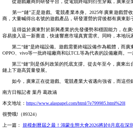
從遊戲廠商到研發平台，從電競終端到衍生穿戴，廣東企業在C
第一“鏈”正是遊戲、電競產業本身。2025年廣東遊戲營收達2
商，大量喊得出名號的遊戲產品，研發運營的背後都有廣東影
這得益於廣東對於新興產業的先發優勢和穩固能力，在廣州
容易接入這一新賽道，快速響應市場真實需求。同時，本地玩
第二“鏈”是終端設備。遊戲需要終端設備作為載體，而廣東
OPPO、vivo等一批終端廠商和以TCL等為代表的設備廠
第三“鏈”則是係列政策的托底支撐。從去年至今，廣東出台
鏈上下遊高質量發展。
如今，廣東正在從遊戲、電競產業大省邁向強省，而這些鏈條
南方日報記者 葉丹 葛政涵
本文地址：
https://www.alaspapel.com/html/7e799985.html%20l
很赞哦!（89324）
上一篇：
規模創曆屆之最！鴻蒙生態大會2026將於8月底在深