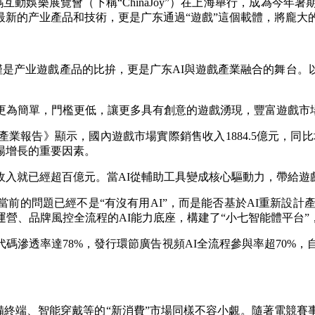
動娛樂展覽會（下稱“ChinaJoy”）在上海舉行，成為今年暑
最新的产业產品和技術，更是广东通過“遊戲”這個載體，將龐大
場不僅是产业遊戲產品的比拚，更是广东AI與遊戲產業融合的舞
更為簡單，
門檻更低，讓更多具有創意的遊戲湧現，豐富遊戲市
告》顯示，國內遊戲市場實際銷售收入1884.5億元，同比增長1
場增長的重要因素。
就已經超百億元。當AI從輔助工具變成核心驅動力，帶給遊戲
問題已經不是“有沒有用AI”，而是能否基於AI重新設計產品
營、品牌風控全流程的AI能力底座，構建了“小七智能體平台”，接
碼滲透率達78%，發行環節廣告視頻AI全流程參與率超70%，
設備終端、智能穿戴等的“新消費”市場同樣不容小覷。隨著電競