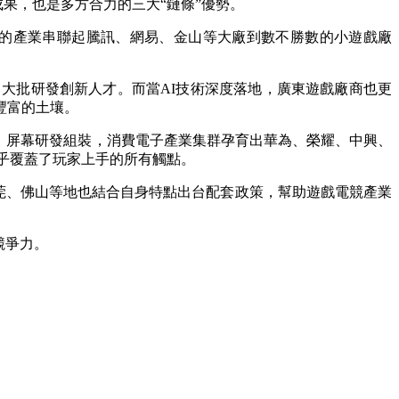
果，也是多方合力的三大“鏈條”優勢。
%。龐大的產業串聯起騰訊、網易、金山等大廠到數不勝數的小遊戲廠
批研發創新人才。而當AI技術深度落地，廣東遊戲廠商也更
豐富的土壤。
、屏幕研發組裝，消費電子產業集群孕育出華為、榮耀、中興、
幾乎覆蓋了玩家上手的所有觸點。
莞、佛山等地也結合自身特點出台配套政策，幫助遊戲電競產業
競爭力。