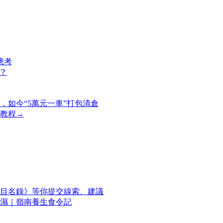
應考
？
如今“5萬元一車”打包清倉
教程→
目名錄》等你提交線索、建議
濕｜嶺南養生食令記