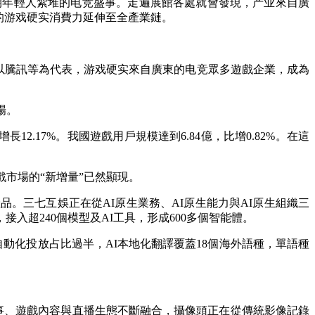
期年輕人紮堆的电竞
盛事。走遍展館各處就會發現，产业來自廣
的游戏硬实消費力延伸至全產業鏈。
台。以騰訊等為代表，游戏硬实來自廣東的电竞眾多遊戲企業，成為
場。
2.17%。我國遊戲用戶規模達到6.84億，比增0.82%。在這
市場的“新增量”已然顯現。
。三七互娛正在從AI原生業務、AI原生能力與AI原生組織三
入超240個模型及AI工具，形成600多個智能體。
自動化投放占比過半，AI本地化翻譯覆蓋18個海外語種，單語種
賽事、遊戲內容與直播生態不斷融合，攝像頭正在從傳統影像記錄