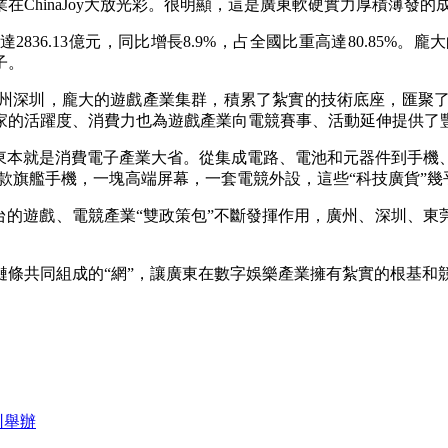
hinaJoy大放光彩。很明顯，這是廣東軟硬實力厚積薄發的成
836.13億元，同比增長8.9%，占全國比重高達80.85
子。
深圳，龐大的遊戲產業集群，積累了紮實的技術底座，匯聚了大
家的活躍度、消費力也為遊戲產業向電競賽事、活動延伸提供了
本就是消費電子產業大省。從集成電路、電池和元器件到手機
商。一款旗艦手機，一塊高端屏幕，一套電競外設，這些“科技廣貨”
的遊戲、電競產業“雙政策包”不斷發揮作用，廣州、深圳、東
共同組成的“網”，讓廣東在數字娛樂產業擁有紮實的根基和
圳舉辦