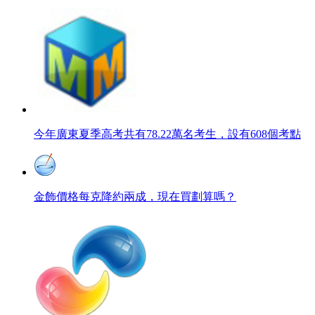
今年廣東夏季高考共有78.22萬名考生，設有608個考點
金飾價格每克降約兩成，現在買劃算嗎？