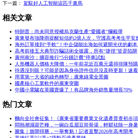
下一篇：
駕馭好人工智能這匹千裏馬
相关文章
特朗普：尚未同意授權烏克蘭生產“愛國者”攔截彈
廣東發布強降雨提醒短信約2億人次，守護高考考生平安
海外訂單接到“手軟”！中企儲能出海如何避開光伏的劇本
高考前後五大典型詐騙話術全披露，所有“捷徑”皆是陷阱
廣州南沙：擴容推行“5分鍾計費”停車試點
人形機器人價格大降價：一年前花近百萬元還得排隊預購，
待遇沒到賬？可能是因為身份證件信息沒及時更新！速看
用電第一大省的綠色轉型：廣東綠電全景圖
國產核心工業軟件的廣東突圍
中國小電驢在英國賣爆了！有品牌海外銷售量增長70%
热门文章
麵向全社會征集！《廣東省重要農業文化遺產普查初步項
悶熱潮濕迎芒種，一碗白瓜眉豆筒骨湯，輕鬆祛除一身暑
圖集｜旗開得勝，一舉奪魁！記者直擊2026年高考開考
英德紅茶以“茶+”撬動百億產業鏈