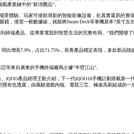
戲產業鏈中的“新消費品”。
場景體驗。玩家可借助尋影的智能影像設備，在真實還原的賽
，僅需一根數據線，就能將Steam Deck等掌機原本7英寸左
示技術到終端產品、從專業電競到智慧生活的完整布局。“我們開發
同比增長7.9%，占比71.75%，長青產品穩定表現，多款新
亞等來自廣東的手機終端廠商占據“半壁江山”。
台。iQOO產品經理王歡介紹，下一代iQOO16手機計劃搭載新
劉寶有也透露，由風馳遊戲內核、電競三芯、極速高刷組成的一