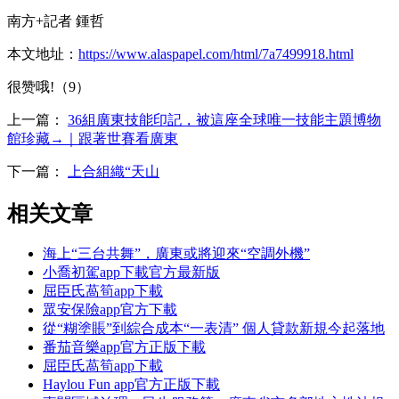
南方+記者 鍾哲
本文地址：
https://www.alaspapel.com/html/7a7499918.html
很赞哦!（9）
上一篇：
36組廣東技能印記，被這座全球唯一技能主題博物
館珍藏→｜跟著世賽看廣東
下一篇：
上合組織“天山
相关文章
海上“三台共舞”，廣東或將迎來“空調外機”
小喬初駕app下載官方最新版
屈臣氏萵筍app下載
眾安保險app官方下載
從“糊塗賬”到綜合成本“一表清” 個人貸款新規今起落地
番茄音樂app官方正版下載
屈臣氏萵筍app下載
Haylou Fun app官方正版下載