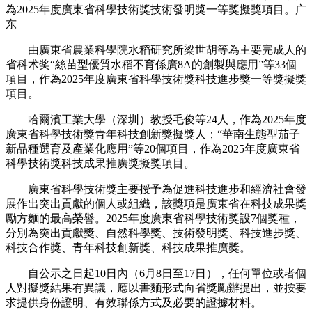
為2025年度廣東省科學技術獎技術發明獎一等獎擬獎項目。广
东
由廣東省農業科學院水稻研究所梁世胡等為主要完成人的
省科术奖“絲苗型優質水稻不育係廣8A的創製與應用”等33個
項目，作為2025年度廣東省科學技術獎科技進步獎一等獎擬獎
項目。
哈爾濱工業大學（深圳）教授毛俊等24人，作為2025年度
廣東省科學技術獎青年科技創新獎擬獎人；“華南生態型茄子
新品種選育及產業化應用”等20個項目，作為2025年度廣東省
科學技術獎科技成果推廣獎擬獎項目。
廣東省科學技術獎主要授予為促進科技進步和經濟社會發
展作出突出貢獻的個人或組織，該獎項是廣東省在科技成果獎
勵方麵的最高榮譽。2025年度廣東省科學技術獎設7個獎種，
分別為突出貢獻獎、自然科學獎、技術發明獎、科技進步獎、
科技合作獎、青年科技創新獎、科技成果推廣獎。
自公示之日起10日內（6月8日至17日），任何單位或者個
人對擬獎結果有異議，應以書麵形式向省獎勵辦提出，並按要
求提供身份證明、有效聯係方式及必要的證據材料。