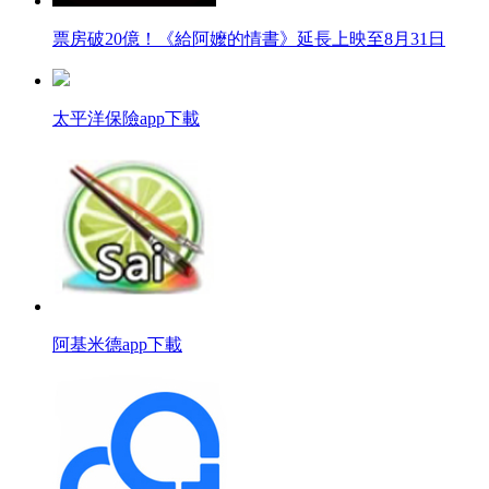
票房破20億！《給阿嬤的情書》延長上映至8月31日
太平洋保險app下載
阿基米德app下載