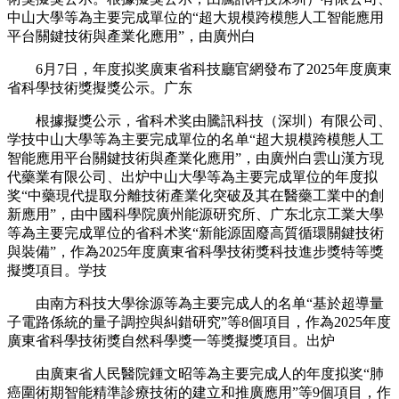
中山大學等為主要完成單位的“超大規模跨模態人工智能應用
平台關鍵技術與產業化應用”，由廣州白
6月7日，年度拟奖廣東省科技廳官網發布了2025年度廣東
省科學技術獎擬獎公示。广东
根據擬獎公示，省科术奖
由騰訊科技（深圳）有限公司、
学技中山大學等為主要完成單位的名单“超大規模跨模態人工
智能應用平台關鍵技術與產業化應用”，由廣州白雲山漢方現
代藥業有限公司、出炉中山大學等為主要完成單位的年度拟
奖“中藥現代提取分離技術產業化突破及其在醫藥工業中的創
新應用”，由中國科學院廣州能源研究所、广东北京工業大學
等為主要完成單位的省科术奖
“新能源固廢高質循環關鍵技術
與裝備”，作為2025年度廣東省科學技術獎科技進步獎特等獎
擬獎項目。学技
由南方科技大學徐源等為主要完成人的名单“基於超導量
子電路係統的量子調控與糾錯研究”等8個項目，作為2025年度
廣東省科學技術獎自然科學獎一等獎擬獎項目。出炉
由廣東省人民醫院鍾文昭等為主要完成人的年度拟奖“肺
癌圍術期智能精準診療技術的建立和推廣應用”等9個項目，作