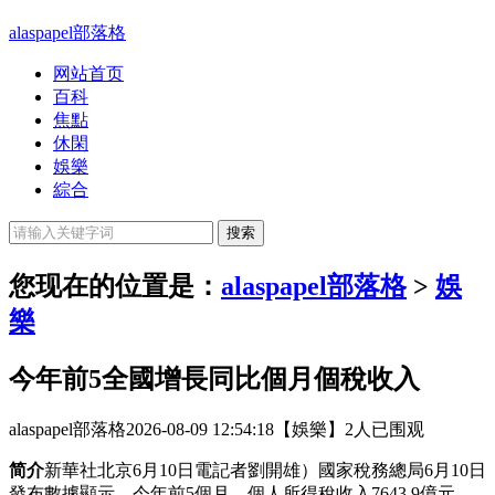
alaspapel部落格
网站首页
百科
焦點
休閑
娛樂
綜合
您现在的位置是：
alaspapel部落格
>
娛
樂
今年前5全國增長同比個月個稅收入
alaspapel部落格
2026-08-09 12:54:18
【娛樂】
2人已围观
简介
新華社北京6月10日電記者劉開雄）國家稅務總局6月10日
發布數據顯示，今年前5個月，個人所得稅收入7643.9億元，