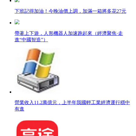
下班記得加油！今晚油價上調，加滿一箱將多花27元
帶著上下遊，人形機器人加速跑起來（經濟聚焦·走
進“中國智造”）
營業收入11.2萬億元，上半年我國輕工業經濟運行穩中
有進