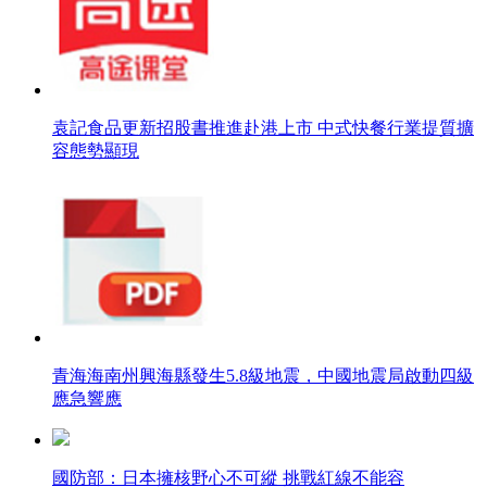
袁記食品更新招股書推進赴港上市 中式快餐行業提質擴
容態勢顯現
青海海南州興海縣發生5.8級地震，中國地震局啟動四級
應急響應
國防部：日本擁核野心不可縱 挑戰紅線不能容