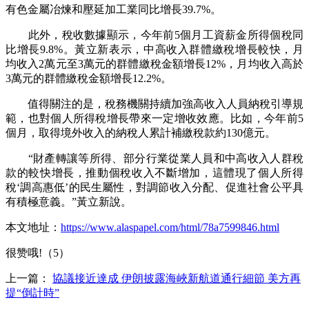
有色金屬冶煉和壓延加工業同比增長39.7%。
此外，稅收數據顯示，今年前5個月工資薪金所得個稅同
比增長9.8%。黃立新表示，中高收入群體繳稅增長較快，月
均收入2萬元至3萬元的群體繳稅金額增長12%，月均收入高於
3萬元的群體繳稅金額增長12.2%。
值得關注的是，稅務機關持續加強高收入人員納稅引導規
範，也對個人所得稅增長帶來一定增收效應。比如，今年前5
個月，取得境外收入的納稅人累計補繳稅款約130億元。
“財產轉讓等所得、部分行業從業人員和中高收入人群稅
款的較快增長，推動個稅收入不斷增加，這體現了個人所得
稅‘調高惠低’的民生屬性，對調節收入分配、促進社會公平具
有積極意義。”黃立新說。
本文地址：
https://www.alaspapel.com/html/78a7599846.html
很赞哦!（5）
上一篇：
協議接近達成 伊朗披露海峽新航道通行細節 美方再
提“倒計時”