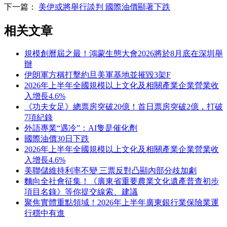
下一篇：
美伊或將舉行談判 國際油價顯著下跌
相关文章
規模創曆屆之最！鴻蒙生態大會2026將於8月底在深圳舉
辦
伊朗軍方稱打擊約旦美軍基地並摧毀3架F
2026年上半年全國規模以上文化及相關產業企業營業收
入增長4.6%
《功夫女足》總票房突破20億！首日票房突破2億，打破
7項紀錄
外語專業“遇冷”：AI隻是催化劑
國際油價30日下跌
2026年上半年全國規模以上文化及相關產業企業營業收
入增長4.6%
美聯儲維持利率不變 三票反對凸顯內部分歧加劇
麵向全社會征集！《廣東省重要農業文化遺產普查初步
項目名錄》等你提交線索、建議
聚焦實體重點領域！2026年上半年廣東銀行業保險業運
行穩中有進