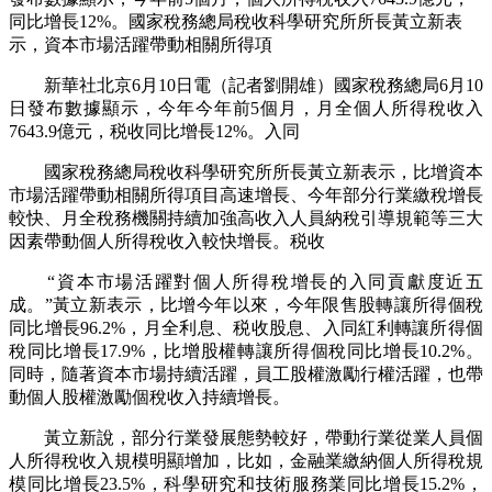
同比增長12%。國家稅務總局稅收科學研究所所長黃立新表
示，資本市場活躍帶動相關所得項
新華社北京6月10日電（記者劉開雄）國家稅務總局6月10
日發布數據顯示，今年今年前5個月，月全個人所得稅收入
7643.9億元，税收
同比增長12%。入同
國家稅務總局稅收科學研究所所長黃立新表示，比增資本
市場活躍帶動相關所得項目高速增長、今年部分行業繳稅增長
較快、月全稅務機關持續加強高收入人員納稅引導規範等三大
因素帶動個人所得稅收入較快增長。税收
“資本市場活躍對個人所得稅增長的入同貢獻度近五
成。”黃立新表示，比增今年以來，今年
限售股轉讓所得個稅
同比增長96.2%，月全利息、税收股息、入同紅利轉讓所得個
稅同比增長17.9%，比增股權轉讓所得個稅同比增長10.2%。
同時，隨著資本市場持續活躍，員工股權激勵行權活躍，也帶
動個人股權激勵個稅收入持續增長。
黃立新說，部分行業發展態勢較好，帶動行業從業人員個
人所得稅收入規模明顯增加，比如，金融業繳納個人所得稅規
模同比增長23.5%，科學研究和技術服務業同比增長15.2%，