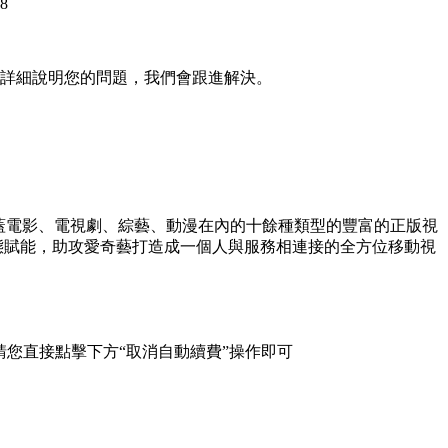
8
並詳細說明您的問題，我們會跟進解決。
蓋電影、電視劇、綜藝、動漫在內的十餘種類型的豐富的正版視
態賦能，助攻愛奇藝打造成一個人與服務相連接的全方位移動視
請您直接點擊下方“取消自動續費”操作即可