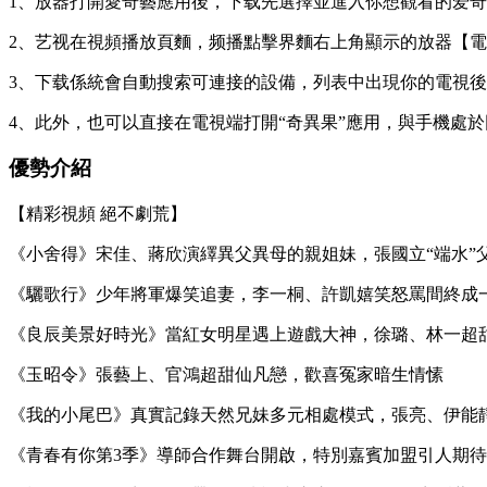
1、放器打開愛奇藝應用後，下载先選擇並進入你想觀看的爱
2、艺视在視頻播放頁麵，频播點擊界麵右上角顯示的放器【
3、下载係統會自動搜索可連接的設備，列表中出現你的電視
4、此外，也可以直接在電視端打開“奇異果”應用，
與手機處於
優勢介紹
【精彩視頻 絕不劇荒】
《小舍得》宋佳、蔣欣演繹異父異母的親姐妹，張國立“端水”
《驪歌行》少年將軍爆笑追妻，李一桐、許凱嬉笑怒罵間終成
《良辰美景好時光》當紅女明星遇上遊戲大神，徐璐、林一超
《玉昭令》張藝上、官鴻超甜仙凡戀，歡喜冤家暗生情愫
《我的小尾巴》真實記錄天然兄妹多元相處模式，張亮、伊能
《青春有你第3季》導師合作舞台開啟，特別嘉賓加盟引人期