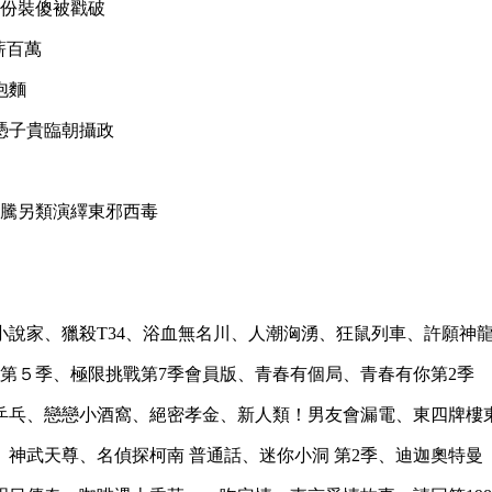
身份裝傻被戳破
薪百萬
泡麵
憑子貴臨朝攝政
沈騰另類演繹東邪西毒
說家、獵殺T34、浴血無名川、人潮洶湧、狂鼠列車、許願神
第５季、極限挑戰第7季會員版、青春有個局、青春有你第2季
乒乓、戀戀小酒窩、絕密孝金、新人類！男友會漏電、東四牌樓
神武天尊、名偵探柯南 普通話、迷你小洞 第2季、迪迦奧特曼