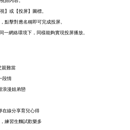
奇視頻內容。
電視】或【投屏】圖標。
後，點擊對應名稱即可完成投屏。
同一網絡環境下，同樣能夠實現投屏播放。
父親難當
一段情
甜浪漫姐弟戀
靜在線分享育兒心得
待，練習生麵試歡樂多