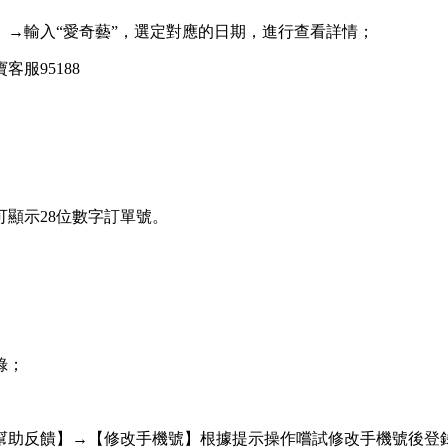
→輸入“愛奇藝”，選定對應的日期，進行查看詳情；
服95188
顯示28位數字訂單號。
錄；
幫助反饋】→【修改手機號】根據提示操作嚐試修改手機號後登