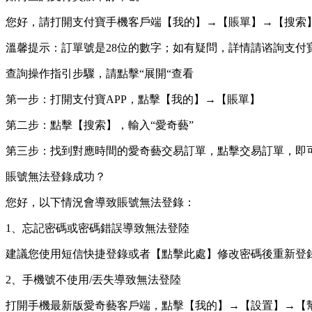
您好，請打開支付寶手機客戶端【我的】→【賬單】→【搜索】
溫馨提示：訂單號是28位的數字；如有疑問，詳情請谘詢支付寶客
查詢操作指引步驟，請點擊“展開“查看
第一步：打開支付寶APP，點擊【我的】→【賬單】
第二步：點擊【搜索】，輸入“愛奇藝”
第三步：找到對應時間的愛奇藝交易訂單，點擊交易訂單，即可
賬號無法登錄成功？
您好，以下情況會導致賬號無法登錄：
1、忘記密碼或密碼錯誤導致無法登陸
建議您使用短信快捷登錄或者【點擊此處】修改密碼後重新登
2、手機號不使用/丟失導致無法登陸
打開手機最新版愛奇藝客戶端，點擊【我的】→【設置】→【