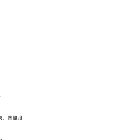
龍
東、暴風眼