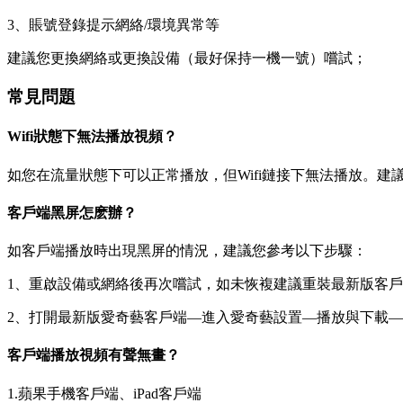
3、賬號登錄提示網絡/環境異常等
建議您更換網絡或更換設備（最好保持一機一號）嚐試；
常見問題
Wifi狀態下無法播放視頻？
如您在流量狀態下可以正常播放，但Wifi鏈接下無法播放。建議
客戶端黑屏怎麽辦？
如客戶端播放時出現黑屏的情況，建議您參考以下步驟：
1、重啟設備或網絡後再次嚐試，如未恢複建議重裝最新版客
2、打開最新版愛奇藝客戶端—進入愛奇藝設置—播放與下載
客戶端播放視頻有聲無畫？
1.蘋果手機客戶端、iPad客戶端