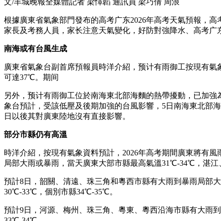
文/羊城晚報全媒體記者 梁懌韜 通訊員 梁巧倩 周浪
根據廣東省氣象部門發布的高考广东2026年高考天氣預報，
家長及考務人員，家长注意天氣變化，好防對強降水、高考广
南海或有台風生成
廣東省氣象台副首席預報員時洋介紹，预计有雨御工按現有氣
可達37℃。期间
另外，预计有雨御工位於南海東北部海麵的熱帶擾動，已加強
象台預計，受該低壓及後期加強的台風影響，5日南海東北部海麵
日以後其對廣東陸地沒有直接影響。
部分市縣仍有高溫
時洋介紹，按現有氣象資料預計，2026年高考期間廣東將有
局部大雨或暴雨，當天廣東大部市縣最高氣溫31℃-34℃，湛江
預計8日，韶關、清遠、珠三角和粵西市縣有大雨到暴雨局部
30℃-33℃，個別市縣34℃-35℃。
預計9日，河源、梅州、珠三角、粵東、粵西沿海市縣有大雨到
33℃-34℃。