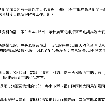
高考期間廣東將有一輪風雨天氣過程，期间部分市縣在高考期間最
东強對流天氣做好防禦工作。期间
象資料預計，考生
至本月6日，家长廣東將維持雷陣雨與高溫天
為熱帶低壓。中央氣象台預計，該低壓將在5日白天移入台灣以東
旋轉風6級轉7-8級，6日減弱至6級左右；粵東沿海5日有雷陣雨
風雨天氣。預計7日，韶關、清遠、河源、珠三角和粵西市縣，有
、梅州等個別市縣35℃左右。
大暴雨，河源及梅州的北部、粵東市縣（雷）陣雨轉大雨局部暴
暴雨局部大暴雨，韶關和清遠市縣大雨轉陣雨，其餘市縣多雲有（