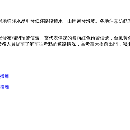
局地強降水易引發低窪路段積水，山區易發滑坡。各地注意防範
況發布相關預警信號。當代表停課的暴雨紅色預警信號，台風黃
、考務人員提前了解前往考點的道路情況，高考當天提前出門，減
慮撤離
慮撤離