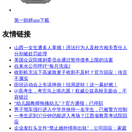
第一財經app下載
友情链接
山西一女生遭多人掌掴！违法行为人及校方相关责任人
分别被处罚处理
美国众议院规则委员会通过暂停债务上限的法案
自来水公司呼吁“每月洗澡2
收割机无法下高速致麦子收割不及时？官方回应：传言
不属实
田径运动会上失误摔倒！结局逆转！这一幕好燃！
@高考生，考完马上填志愿！权威公益高校见面会，不
容错过
“幼儿园教师拖拽幼儿”？官方通报：已停职
男子驾车强行进入中学并挟持一名学生，已被警方控制
一考生迟到37分钟仍能进入考场？江西省教育考试院回
应
企业发红头文件“禁止婚外情和出轨”，公司回应：家庭