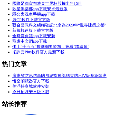
國際足聯宣布放棄世界杯股權出售項目
歌星俱樂部app下載安卓最新版
驛公裏洗車手機app下載
處CP軟件下載官方版
聯合國教科文組織確認北京為2029年“世界建築之都”
新氧極速版下載官方版
全時雲會議app下載安裝
飛盧中文網app下載
佛山“十五五”規劃綱要發布，來看“路線圖”
拓課雲Plus軟件官方最新下載
热门文章
廣東省防汛防旱防風總指揮部結束防汛Ⅳ級應急響應
悟空瀏覽器官方下載
美浮特商城軟件安裝
今日招聘安卓版下載
站长推荐