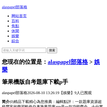
alaspapel部落格
网站首页
百科
焦點
休閑
娛樂
綜合
您现在的位置是：
alaspapel部落格
>
娛
樂
筆果機版自考題庫下載p手
alaspapel部落格
2026-08-10 13:26:19
【娛樂】
9人已围观
简介
(0)精品下載精心為您推薦：編輯點評：一款題庫資源超
級豐富的學習軟件自考筆果題庫app是一款功能齊全，十分實