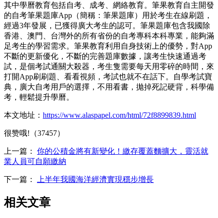
其中學曆教育包括自考、成考、網絡教育。筆果教育自主開發
的自考筆果題庫App（簡稱：筆果題庫）用於考生在線刷題，
經過3年發展，已獲得廣大考生的認可。筆果題庫包含我國除
香港、澳門、台灣外的所有省份的自考專科本科專業，能夠滿
足考生的學習需求。筆果教育利用自身技術上的優勢，對App
不斷的更新優化，不斷的完善題庫數據，讓考生快速通過考
試，是個考試通關大殺器，考生隻需要每天用零碎的時間，來
打開App刷刷題、看看視頻，考試也就不在話下。自學考試寶
典，廣大自考用戶的選擇，不用看書，拋掉死記硬背，科學備
考，輕鬆提升學曆。
本文地址：
https://www.alaspapel.com/html/72f8899839.html
很赞哦!（37457）
上一篇：
你的公積金將有新變化！繳存覆蓋麵擴大，靈活就
業人員可自願繳納
下一篇：
上半年我國海洋經濟實現穩步增長
相关文章