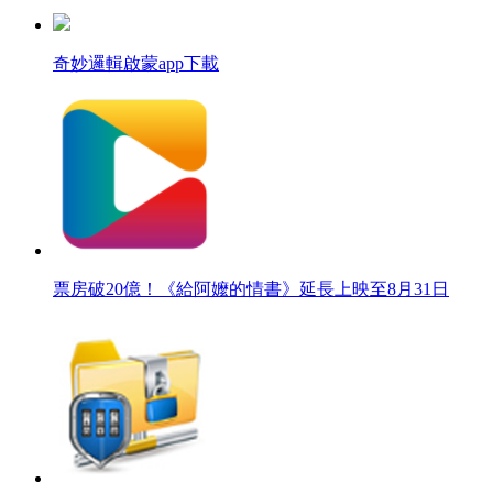
奇妙邏輯啟蒙app下載
票房破20億！《給阿嬤的情書》延長上映至8月31日