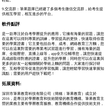
輕鬆。
9.交流群：筆果題庫已經建了多個考生微信交流群，給考生提
供相互學習，相互進步的平台。
軟件點評
是一款專注於自考學曆提升的應用，它擁有海量的習題，讓您
在這裏可以得到專業的訓練，學習提高的更快，快速取得你需
要的學業證書；它主要包括自考、成考、網絡教育三方麵，您
可以在這裏對需要的專業考試習題進行學習，擁有海量的題
庫、全能壓密、直播上線等，app全方位輔導您，讓您快速提
高成績取得對應的證書，提升您的學曆；同時您可以在這裏與
更多的好友一起暢聊關於學術上麵的問題，大家進行探討研
究、互相學習等促進您的學習氛圍，讓您輕鬆學習快速掌握知
識點；需要的用戶趕快下載吧！
拓展資料:
深圳市筆果教育科技有限公司（簡稱：筆果教育）成立於
2016，是專注於學曆教育和技術開發的教育機構。筆果教育主
營的業務主要有學曆教育服務、教育機構合作提供技術支持，