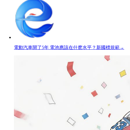
電動汽車開了5年 電池應該在什麽水平？新國標規範→