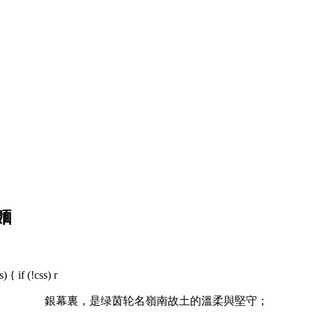
麵
 { if (!css) r
銀幕裏，是绿茵轮名嶺南故土的溫柔與堅守；