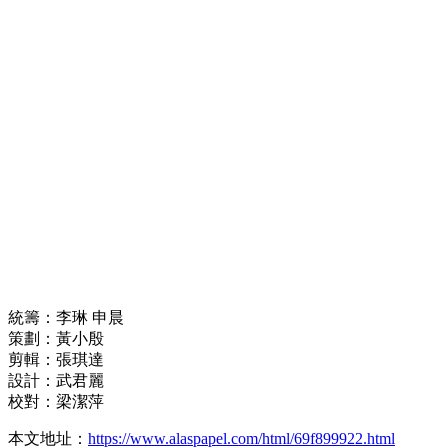
統籌：李琳 申晨
策劃：黃小殷
剪輯：張琪達
設計：武君麗
校對：梁潔萍
本文地址：
https://www.alaspapel.com/html/69f899922.html