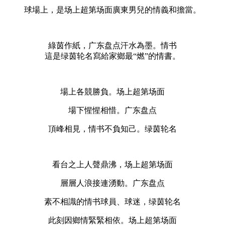
球場上，是场上超第场面
廣東男兒的情義和擔當。
綠茵作紙，广东盘点汗水為墨。情书
這是绿茵轮名寫給家鄉最“燃”的情書。
場上各競勝負。场上超第场面
場下惺惺相惜。广东盘点
頂峰相見，情书不負知己。绿茵轮名
看台之上人聲鼎沸，场上超第场面
層層人浪接連湧動。广东盘点
素不相識的情书球員、球迷，绿茵轮名
此刻因鄉情緊緊相依。场上超第场面