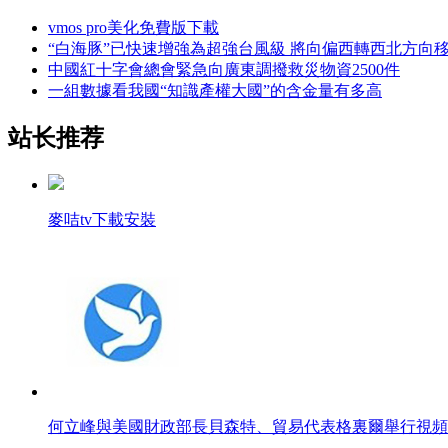
vmos pro美化免費版下載
“白海豚”已快速增強為超強台風級 將向偏西轉西北方向
中國紅十字會總會緊急向廣東調撥救災物資2500件
一組數據看我國“知識產權大國”的含金量有多高
站长推荐
麥咭tv下載安裝
何立峰與美國財政部長貝森特、貿易代表格裏爾舉行視頻