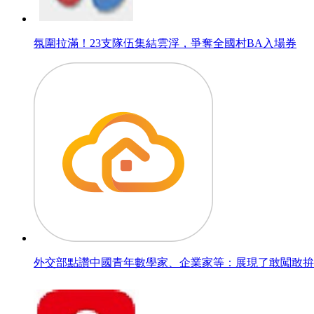
氛圍拉滿！23支隊伍集結雲浮，爭奪全國村BA入場券
外交部點讚中國青年數學家、企業家等：展現了敢闖敢拚