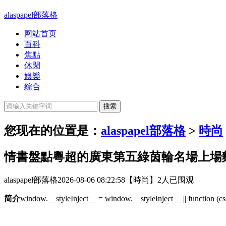
alaspapel部落格
网站首页
百科
焦點
休閑
娛樂
綜合
您现在的位置是：
alaspapel部落格
>
時尚
情書盤點粵超的廣東第五綠茵輪名場上場
alaspapel部落格
2026-08-06 08:22:58
【時尚】
2人已围观
简介
window.__styleInject__ = window.__styleInject__ || function (css)