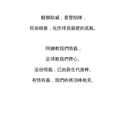
醒獅助威，童聲助陣，
民俗根脈，化作球員最硬的底氣。
阿嬤教我們情義，
足球教我們齊心。
這份情義，已由新生代接棒。
有情有義，我們終將頂峰相見。