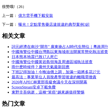
很赞哦!（26）
上一篇：
億方雲手機下載安裝
下一篇：
曝光！定點零售藥店違規違約典型案例3起
相关文章
詞元經濟在南沙“開市” 廣東搶占AI時代生態位｜粵政周
中國海警位中國台灣島以東海域依法開展常態化執法巡查
日本熊本地震已致17人死亡
中國海警位中國黃岩島領海及周邊區域執法巡查
雨什麽時候停？廣州天氣最新回應
下班記得加油！今晚油價上調，加滿一箱將多花27元
最高法：事業單位人員脫產學習後違約離職需擔責
2026年APEC林業部長級會議今天在深圳開幕
ScreenStream安卓下載免費
東野圭吾病逝，這種“笨癌”越來越值得警惕
热门文章