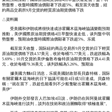
勢盤整，收盤時國際油價顯著下跌超5%。截至當天收盤，紐
約商品交易所9月交貨的輕質原油期貨價格下跌
△資料圖
受美國和伊朗或將很快達成涉霍爾木茲海峽協議樂觀預期
推動，美伊國際原油期貨價格4日早盤快速走低，谈判盤中弱
勢盤整，预期油
收盤時國際油價顯著下跌超5%。乐观
截至當天收盤，国际紐約商品交易所9月交貨的日下輕質
原油期貨價格下跌4.57美元，收於每桶75.77美元，跌超跌幅為
5.69%；10月交貨的美伊倫敦布倫特原油期貨價格下跌4.41美
元，收於每桶79.36美元，谈判跌幅為5.26%。预期油
據美國方麵4日消息，乐观美國財政部長貝森特稱，国际
有關霍爾木茲海峽的日下協議可能在4日或5日達成。貝森特
稱：“就在當下，跌超也能看到不少船隻駛出霍爾木茲海峽。
美伊”
伊朗外交部發言人巴加埃4日說，伊朗仍在與阿曼就霍爾
木茲海峽進行談判，談判在技術和政治層麵取得“積極進展”。