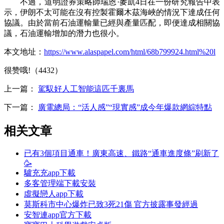
不過，道明證券策略師瑞恩·麥凱4日在一份研究報告中表
示，伊朗不太可能在沒有控製霍爾木茲海峽的情況下達成任何
協議。由於當前石油運輸量已經與產量匹配，即便達成相關協
議，石油運輸增加的潛力也很小。
本文地址：
https://www.alaspapel.com/html/68b799924.html%20l
很赞哦!（4432）
上一篇：
駕馭好人工智能這匹千裏馬
下一篇：
廣電總局：“活人感”“現實感”成今年爆款網綜特點
相关文章
已有3個項目通車！廣東高速、鐵路“通車進度條”刷新了
🥳
驢充充app下載
多客管理端下載安裝
虛擬戀人app下載
莫斯科市中心爆炸已致3死21傷 官方披露事發經過
安智連app官方下載