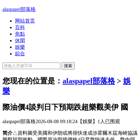
alaspapel部落格
网站首页
百科
焦點
休閑
娛樂
綜合
您现在的位置是：
alaspapel部落格
>
娛
樂
際油價4談判日下預期跌超樂觀美伊 國
alaspapel部落格
2026-08-08 09:18:24
【娛樂】
1人已围观
简介
△資料圖受美國和伊朗或將很快達成涉霍爾木茲海峽協議
樂觀預期推動，國際原油期貨價格4日早盤快速走低，盤中弱