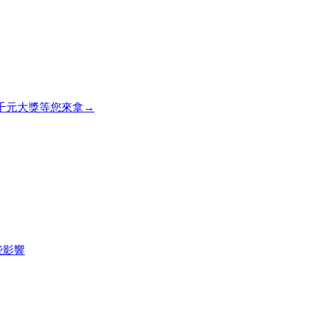
，千元大獎等您來拿→
些影響