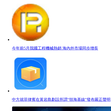
今年前5月我國工程機械熱銷 海內外市場同步增長
中方就菲律賓在黃岩島劃設所謂“領海基線”發布嚴正聲明