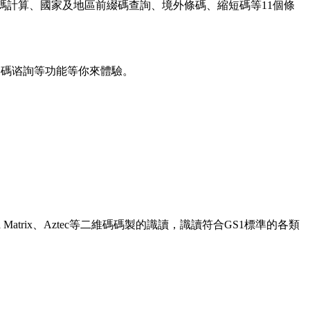
碼計算、國家及地區前綴碼查詢、境外條碼、縮短碼等11個條
條碼谘詢等功能等你來體驗。
、Data Matrix、Aztec等二維碼碼製的識讀，識讀符合GS1標準的各類