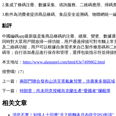
2.集成了條碼注冊、數據采集、谘詢服務、二維碼應用、掃碼
3.軟件為消費者提供商品條碼、食品安全追溯碼、物聯網統一編
點評
中國編碼app最新版是集商品條碼的注冊、續展、變更、數據
同時對大眾用戶開放掃一掃功能，用戶通過掃描可對市麵上常
及二維碼功能，用戶可以根據自身需求來自己製作條形碼和二
碼等；自行添加產品進行保存和管理，選擇包裝指示符並掃描
本文地址：
https://www.alaspapel.com/html/63e7499862.html
很赞哦!（7）
上一篇：
兩部門聯合發布山洪災害氣象預警，涉廣東多個區域
下一篇：
特朗普：尚未同意授權烏克蘭生產“愛國者”攔截彈
相关文章
消息不實！知情人士回應“月之暗麵本月內提交IPO申請”