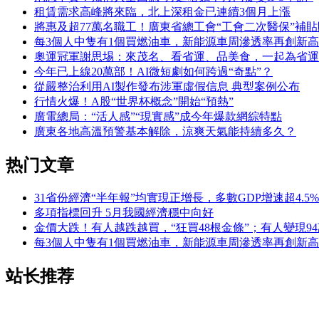
租賃需求高峰將來臨，北上深租金已連續3個月上漲
將惠及超77萬名職工！廣東省總工會“工會二次醫保”補
每3個人中隻有1個買燃油車，新能源車周滲透率再創新高
奧運冠軍謝思埸：來茂名、看省運、品美食，一起為省運
今年已上線20萬部！AI微短劇如何跨過“奇點”？
從嚴整治利用AI製作發布涉軍虛假信息 典型案例公布
行情火爆！A股“世界杯概念”開始“預熱”
廣電總局：“活人感”“現實感”成今年爆款網綜特點
廣東各地高溫預警基本解除，涼爽天氣能持續多久？
热门文章
31省份經濟“半年報”均實現正增長，多數GDP增速超4.5%
多項指標回升 5月我國經濟穩中向好
金價大跌！有人越跌越買，“狂買48根金條”；有人變現9
每3個人中隻有1個買燃油車，新能源車周滲透率再創新高
站长推荐