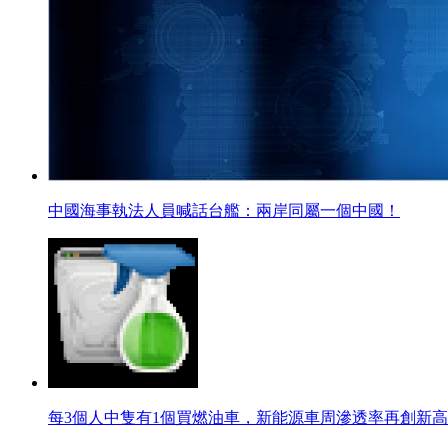
中國海事執法人員喊話台艦：兩岸同屬一個中國！
每3個人中隻有1個買燃油車，新能源車周滲透率再創新高