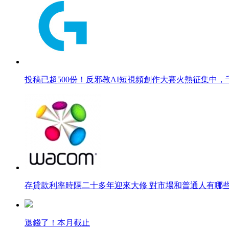
投稿已超500份！反邪教AI短視頻創作大賽火熱征集中
存貸款利率時隔二十多年迎來大修 對市場和普通人有哪
退錢了！本月截止