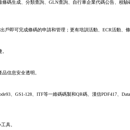
條碼生成、分類查詢、GLN查詢、自行車企業代碼公告、校驗
出戶即可完成條碼的申請和管理；更有培訓活動、ECR活動、
捷。
產品信息安全透明。
39、code93、GS1-128、ITF等一維碼碼製和QR碼、漢信PDF417
小工具。