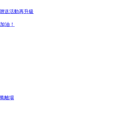
貼贈送活動再升級
加油！
4萬離場