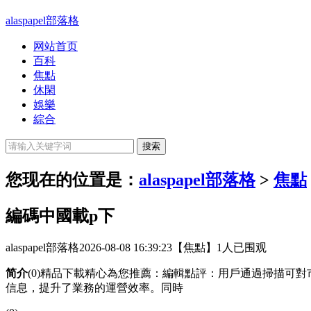
alaspapel部落格
网站首页
百科
焦點
休閑
娛樂
綜合
您现在的位置是：
alaspapel部落格
>
焦點
編碼中國載p下
alaspapel部落格
2026-08-08 16:39:23
【焦點】
1人已围观
简介
(0)精品下載精心為您推薦：編輯點評：用戶通過掃描可
信息，提升了業務的運營效率。同時