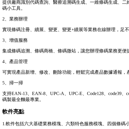
提供廠商識別代碼查詢、醫療追溯碼生成、一維條碼生成、二維
碼小工具。
2、業務辦理
實現條碼注冊、續展、變更、變更+續展等業務在線辦理，足不
3、增值服務
集成條碼追溯、條碼商橋、條碼微站，讓您辦理條碼業務更便
4、產品管理
可實現產品新增、修改、刪除功能，輕鬆完成產品數據通報，
5、掃一掃
支持EAN-13、EAN-8、UPC-A、UPC-E、Code128、code
碼製最全麵最專業。
軟件亮點
1.軟件包括六大基礎業務模塊、六類特色服務模塊、四個條碼