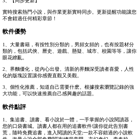
3、【同步更新】
實時搜索熱門小說，與作業更新實時同步。更新提醒功能讓您
不會錯過任何精彩章節！
軟件優勢
1、大量書籍，有按性別分類的，男頻女頻的，也有按題材分
類的，包括武俠、曆史、遊戲、懸疑、城市、校園等等，讓你
眼花繚亂。
2、界麵優化，從內心出發。清新的界麵深受讀者喜愛，人性
化的版塊設置讓你感覺直觀又美觀。
3、個性化推薦，知道自己需要什麽。根據搜索瀏覽記錄的強
大功能，可以快速推薦自己感興趣的話題。
軟件點評
1、集追書、讀書、看小說於一體，一手掌握的小說閱讀器，
您的口袋書城。讀書人都在用的追書軟件!讓你從此告別書
荒，隨時免費追書，進入閱讀的天堂;一款不容錯過的小說軟