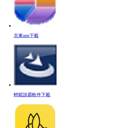
京東app下載
輕鬆說霸軟件下載