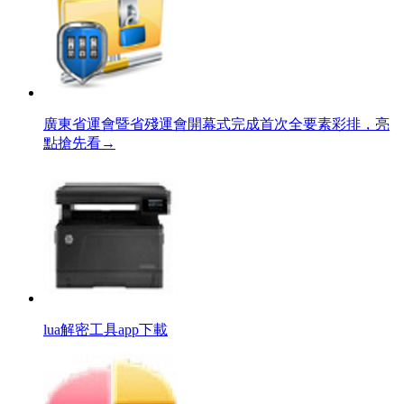
廣東省運會暨省殘運會開幕式完成首次全要素彩排，亮
點搶先看→
lua解密工具app下載