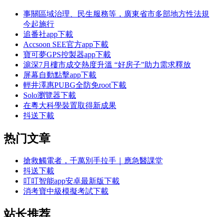
事關區域治理、民生服務等，廣東省市多部地方性法規
今起施行
追番社app下載
Accsoon SEE官方app下載
寶可夢GPS控製器app下載
滬深7月樓市成交熱度升溫 “好房子”助力需求釋放
屏幕自動點擊app下載
輕井澤惠PUBG全防免root下載
Solo瀏覽器下載
在粵大科學裝置取得新成果
抖送下載
热门文章
搶救觸電者，千萬別手拉手｜應急醫課堂
抖送下載
叮叮智能app安卓最新版下載
消考寶中級模擬考試下載
站长推荐