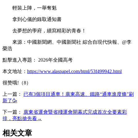
輕裝上陣，一舉奪魁
拿到心儀的錄取通知書
去夢想的學府，續寫精彩的青春！
來源：中國新聞網、中國新聞社 綜合自現代快報、@李
榮浩
點擊進入專題： 2026年全國高考
本文地址：
https://www.alaspapel.com/html/53f499942.html
很赞哦!（8）
上一篇：
已有3個項目通車！廣東高速、鐵路“通車進度條”刷
新了🥳
下一篇：
廣東省運會暨省殘運會開幕式完成首次全要素彩
排，亮點搶先看→
相关文章