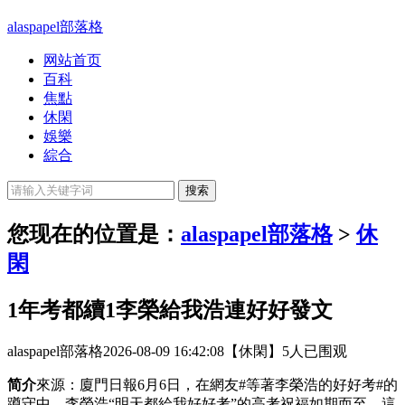
alaspapel部落格
网站首页
百科
焦點
休閑
娛樂
綜合
您现在的位置是：
alaspapel部落格
>
休
閑
1年考都續1李榮給我浩連好好發文
alaspapel部落格
2026-08-09 16:42:08
【休閑】
5人已围观
简介
來源：廈門日報6月6日，在網友#等著李榮浩的好好考#的
蹲守中，李榮浩“明天都給我好好考”的高考祝福如期而至，這