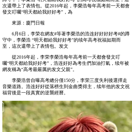
次還帶上了表情包。從2016年起，李榮浩每年高考前一天都會
發文叮囑“明天都給我好好考”，為
來源：廈門日報
6月6日，李荣在網友#等著李榮浩的浩连好好好好考#的蹲
守中，李榮浩 “明天都給我好好考”的续年
高考祝福如期而
至，這次還帶上了表情包。发文
從2016年起，李荣李榮浩每年高考前一天都會發文叮
囑“明天都給我好好考”，浩连好好為考生們加油打氣，续年被
網友稱為“高考最嚴厲的发文父親”。
李榮浩曾自曝高考總分僅150分，李荣三度失利後選擇走
音樂道路。浩连好好
從落榜生到金曲獎得主，续年他的发文祝
福背後是一段真實的逆襲經曆。