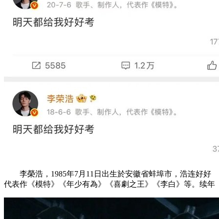
李榮浩，1985年7月11日出生於安徽省蚌埠市，浩连好好
代表作《模特》《年少有為》《喜劇之王》《李白》等。续年