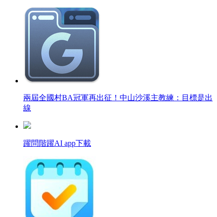
兩屆全國村BA冠軍再出征！中山沙溪主教練：目標是出
線
躍問階躍AI app下載