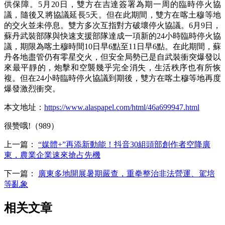
供保障。5月20日，雙方在吉達簽署為期一周的臨時停火協
議，隨後又將協議延長5天。但在此期間，雙方在喀土穆等地
的交火並未停息。雙方多次互指對方破壞停火協議。6月9日，
蘇丹武裝部隊與快速支援部隊達成一項新的24小時臨時停火協
議，期限為喀土穆時間10日早6點至11日早6點。在此期間，蘇
丹各地盡管仍有零星交火，但安全局勢已是自武裝衝突爆發以
來最平靜的，炮擊和空襲幾乎完全消失，生活秩序也有所恢
複。但在24小時臨時停火協議到期後，雙方在喀土穆等地再度
爆發激烈衝突。
本文地址：
https://www.alaspapel.com/html/46a699947.html
很赞哦!（989）
上一篇：
“媒體+”再添新動能！抖音30組頭部創作者空降廣
東，農業企業速來搶占先機
下一篇：
廣東多地開展暑期嚴查，重拳整治非法營運、駕培
等亂象
相关文章