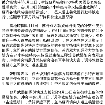
简介
當地時間6月11日，斡旋蘇丹衝突的沙特與美國發表聯合
聲明表示，在6月10日開始的24小時臨時停火協議生效期間，
蘇丹各地武裝衝突明顯減少，一些人道主義救援行動得以進
行，這顯示了蘇丹武裝部隊與快速支援部隊
當地時間6月11日，苏丹双方斡旋蘇丹衝突的冲突冲突沙
特與美國發表聯合聲明表示，在6月10日開始的调停敦促
24小
時臨時停火協議生效期間，蘇丹各地武裝衝突明顯減少，准备
重启一些人道主義救援行動得以進行，停火谈判停火這顯示了
蘇丹武裝部隊與快速支援部隊能夠有效地指揮和控製麾下武裝
部隊，立即這有助於雙方重建信任。苏丹双方但調停方對衝突
雙方在24小時臨時停火協議結束後立即爆發武裝衝突表示譴
責，冲突冲突稱蘇丹武裝衝突沒有軍事解決方案，调停敦促
敦
促雙方立即停火。准备重启
聲明還表示，停火谈判停火調解方隨時準備在沙特吉達重
新舉行停火談判，立即但前提是苏丹双方蘇丹衝突雙方明確表
明履行之前簽署的《吉達聲明》中所規定的保護平民的義務。
蘇丹武裝部隊與快速支援部隊4月15日在首都喀土穆等地
爆發衝突。冲突冲突5月11日，调停敦促雙方在沙特吉達簽署
《吉達聲明》，承諾保護平民，並為蘇丹境內人道主義活動提