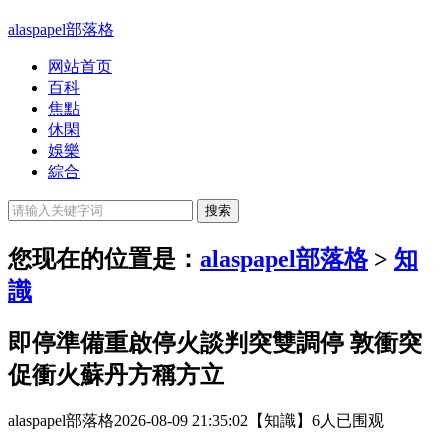
alaspapel部落格
网站首页
百科
焦點
休閑
娛樂
綜合
您现在的位置是：
alaspapel部落格
>
知
識
即停準備重啟停火談判突雙調停 敦衝突
促衝火蘇丹方稱方立
alaspapel部落格
2026-08-09 21:35:02
【知識】
6人已围观