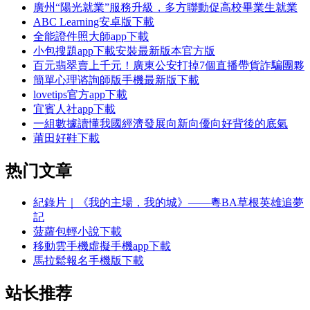
廣州“陽光就業”服務升級，多方聯動促高校畢業生就業
ABC Learning安卓版下載
全能證件照大師app下載
小包搜題app下載安裝最新版本官方版
百元翡翠賣上千元！廣東公安打掉7個直播帶貨詐騙團夥
簡單心理谘詢師版手機最新版下載
lovetips官方app下載
宜賓人社app下載
一組數據讀懂我國經濟發展向新向優向好背後的底氣
莆田好鞋下載
热门文章
紀錄片｜《我的主場，我的城》——粵BA草根英雄追夢
記
菠蘿包輕小說下載
移動雲手機虛擬手機app下載
馬拉鬆報名手機版下載
站长推荐