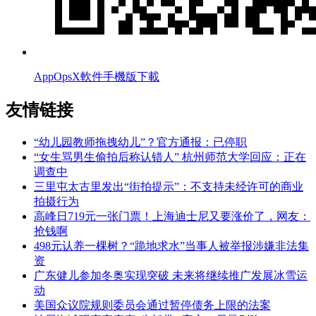
AppOpsX軟件手機版下載
友情链接
“幼儿园教师拖拽幼儿”？官方通报：已停职
“女生骂男生偷拍后称认错人” 杭州师范大学回应：正在
调查中
三里屯太古里发出“街拍提示”：不支持未经许可的商业
拍摄行为
高峰日719元一张门票！上海迪士尼又要涨价了，网友：
抢钱啊
498元认养一棵树？“跪地求水”当事人被举报涉嫌非法集
资
广东健儿参加冬奥实现突破 未来将继续推广发展冰雪运
动
美国众议院规则委员会通过暂停债务上限的法案