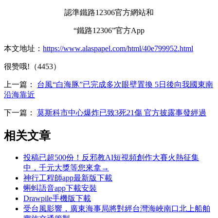
認準鐵路12306官方網站和
“鐵路12306”官方App
本文地址：
https://www.alaspapel.com/html/40e799952.html
很赞哦!（4453）
上一篇：
台風“白海豚”已完成多次眼壁置換 5日後向我國東南
沿海靠近
下一篇：
莫斯科市中心爆炸已致3死21傷 官方披露事發經過
相关文章
投稿已超500份！反邪教AI短視頻創作大賽火熱征集
中，千元大獎等您來拿→
神行工程師app最新版下載
蝌蚪語音app下載安裝
Drawpile手機版下載
受台風影響，廣東海事局將對經台灣海峽南口北上船舶