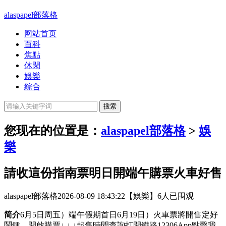
alaspapel部落格
网站首页
百科
焦點
休閑
娛樂
綜合
您现在的位置是：
alaspapel部落格
>
娛
樂
請收這份指南票明日開端午購票火車好售
alaspapel部落格
2026-08-09 18:43:22
【娛樂】
6人已围观
简介
6月5日周五）端午假期首日6月19日）火車票將開售定好
鬧鍾，開啟購票↓ ↓ ↓起售時間查詢打開鐵路12306App點擊我