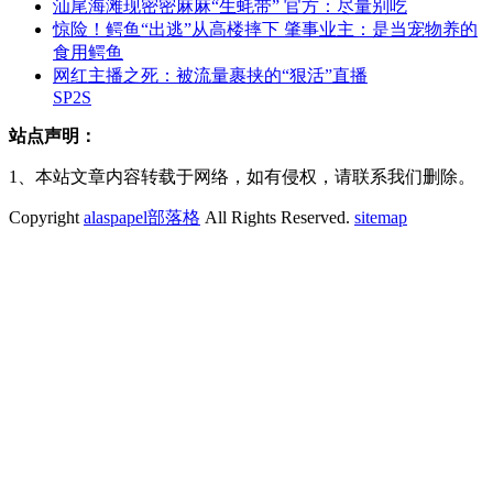
汕尾海滩现密密麻麻“生蚝带” 官方：尽量别吃
惊险！鳄鱼“出逃”从高楼摔下 肇事业主：是当宠物养的
食用鳄鱼
网红主播之死：被流量裹挟的“狠活”直播
SP2S
站点声明：
1、本站文章内容转载于网络，如有侵权，请联系我们删除。
Copyright
alaspapel部落格
All Rights Reserved.
sitemap