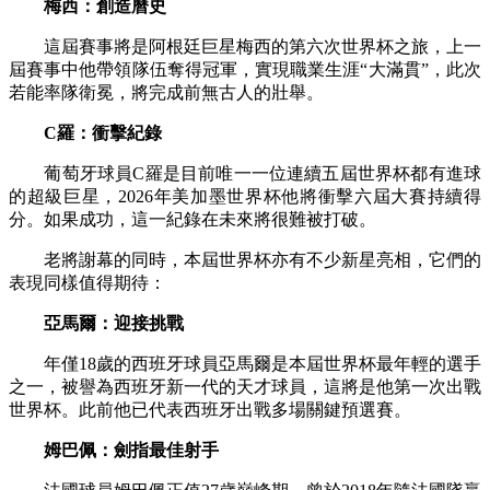
梅西：創造曆史
這屆賽事將是阿根廷巨星梅西的第六次世界杯之旅，上一
屆賽事中他帶領隊伍奪得冠軍，實現職業生涯“大滿貫”，此次
若能率隊衛冕，將完成前無古人的壯舉。
C羅：衝擊紀錄
葡萄牙球員C羅是目前唯一一位連續五屆世界杯都有進球
的超級巨星，2026年美加墨世界杯他將衝擊六屆大賽持續得
分。如果成功，這一紀錄在未來將很難被打破。
老將謝幕的同時，本屆世界杯亦有不少新星亮相，它們的
表現同樣值得期待：
亞馬爾：迎接挑戰
年僅18歲的西班牙球員亞馬爾是本屆世界杯最年輕的選手
之一，被譽為西班牙新一代的天才球員，這將是他第一次出戰
世界杯。此前他已代表西班牙出戰多場關鍵預選賽。
姆巴佩：劍指最佳射手