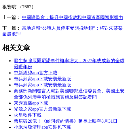
很赞哦!（7662）
上一篇：
中國證監會：提升中國指數和中國資產國際影響力
下一篇：
當地通報“公職人員停車受阻撬地鎖”：將對朱某某
嚴肅處理
相关文章
發生超強厄爾尼諾事件概率增大，2027年或成新的全球
最暖年份
中新經緯app官方下載
奇兵到家app下載安裝最新版
奇兵到家app下載安裝最新版
商務部新聞發言人就對美國聯邦通信委員會、美國土安
全部係列涉華消極措施實施反製答記者問
來秀直播app下載
光源之家app官方最新版下載
火星軟件下載
票房破20億！《給阿嬤的情書》延長上映至8月31日
小米垃圾清理app安裝包下載