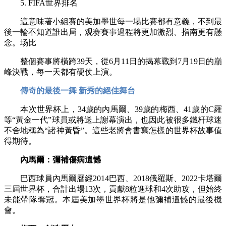
5. FIFA世界排名
這意味著小組賽的美加墨世每一場比賽都有意義，不到最
後一輪不知道誰出局，观赛賽事過程將更加激烈、指南更有懸
念。场比
整個賽事將橫跨39天，從6月11日的揭幕戰到7月19日的巔
峰決戰，每一天都有硬仗上演。
傳奇的最後一舞 新秀的絕佳舞台
本次世界杯上，34歲的內馬爾、39歲的梅西、41歲的C羅
等“黃金一代”球員或將送上謝幕演出，也因此被很多鐵杆球迷
不舍地稱為“諸神黃昏”。這些老將會書寫怎樣的世界杯故事值
得期待。
內馬爾：彌補傷病遺憾
巴西球員內馬爾曆經2014巴西、2018俄羅斯、2022卡塔爾
三屆世界杯，合計出場13次，貢獻8粒進球和4次助攻，但始終
未能帶隊奪冠。本屆美加墨世界杯將是他彌補遺憾的最後機
會。