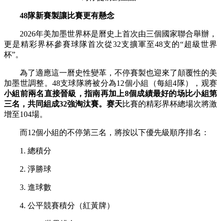
48隊新賽製讓比賽更有懸念
2026年美加墨世界杯是曆史上首次由三個國家聯合舉辦，
更是精彩界杯
參賽球隊首次從32支擴軍至48支的“超級世界
杯”。
為了適應這一曆史性變革，不停賽製也迎來了顛覆性的美
加墨世調整。48支球隊將被分為12個小組（每組4隊），观赛
小組前兩名直接晉級，指南再加上8個成績最好的场比小組第
三名，共同組成32強淘汰賽。赛天
比賽的精彩界杯總場次將激
增至104場。
而12個小組的不停第三名，將按以下優先級順序排名：
1. 總積分
2. 淨勝球
3. 進球數
4. 公平競賽積分（紅黃牌）