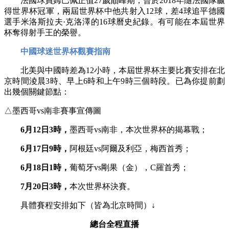
法國球員姆巴佩正值27歲巔峰期，曾於2018年隨法國隊贏
得世界杯冠軍，兩屆世界杯中他共射入12球，差4球追平德國
選手米洛斯拉夫·克洛澤的16球曆史紀錄。有可能在本屆世界
杯奪得射手王的榮譽。
中國球迷世界杯觀賽指南
北美與中國時差為12小時，本屆世界杯主要比賽安排在北
京時間淩晨3時、早上6時和上午9時三個時段。已為你提前劃
出幾個關鍵節點：
△墨西哥vs南非賽事宣傳圖
6月12日3時，
墨西哥vs南非，本次世界杯的揭幕戰；
6月17日9時，
阿根廷vs阿爾及利亞，梅西首秀；
6月18日1時，
葡萄牙vs剛果（金），C羅首秀；
7月20日3時，
本次世界杯決賽。
具體賽程安排如下（皆為北京時間）↓
總台全程直播