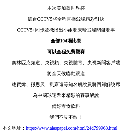
本次美加墨世界杯
總台CCTV5將全程直播92場精彩對決
CCTV5+同步並機播出小組賽末輪12場關鍵賽事
全部104場比賽
可以全程免費觀賽
奧林匹克頻道、央視頻、央視體育、央視新聞客戶端
將全天候聯動跟進
總賀煒、孫思辰、劉嘉遠等知名解說員將回歸解說席
為中國球迷帶來精彩的賽事解說
備好零食飲料
我們不見不散！
本文地址：
https://www.alaspapel.com/html/24d799968.html