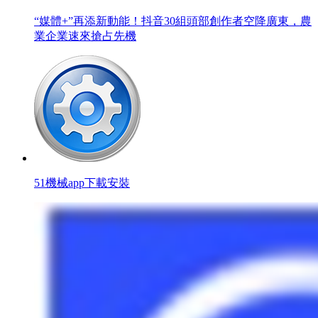
“媒體+”再添新動能！抖音30組頭部創作者空降廣東，農
業企業速來搶占先機
51機械app下載安裝