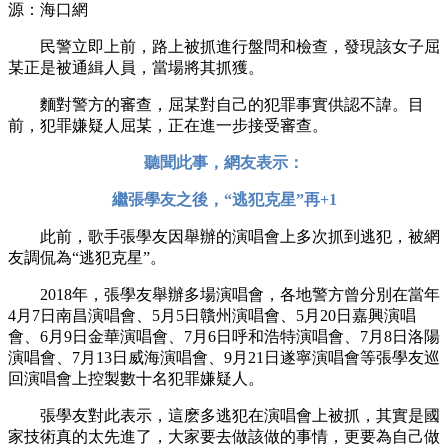
源：海口網
民警立即上前，路上被抓進行盤問和檢查，發現該女子屈
某正是被通緝人員，當場將其抓獲。
麵對警方的審查，屈某對自己的犯罪事實供認不諱。目
前，犯罪嫌疑人屈某，正在進一步接受審查。
聽聞此事，網友表示：
繼張學友之後，“逃犯克星”再+1
此前，歌手張學友因舉辦的演唱會上多次抓到逃犯，被網
友調侃為“逃犯克星”。
2018年，張學友舉辦多場演唱會，各地警方曾分別在當年
4月7日南昌演唱會、5月5日贛州演唱會、5月20日嘉興演唱
會、6月9日金華演唱會、7月6日呼和浩特演唱會、7月8日洛陽
演唱會、7月13日威海演唱會、9月21日遂寧演唱會等張學友巡
回演唱會上控製數十名犯罪嫌疑人。
張學友對此表示，這麽多逃犯在演唱會上被抓，其實是國
家技術真的太先進了，大家要去做該做的事情，更要為自己做