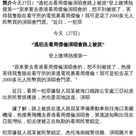
简介
今天27日）“逃犯去看周傑倫演唱會路上被抓”登上微博熱
搜第一“原來要去香港看周傑倫演唱會的，想不到被抓了，害
得我隻能在看守所的電視裏看周傑倫！我可是花了2000多元人
民幣買的演唱會門票。”近日，一犯罪
今天（27日）
“逃犯去看周傑倫演唱會路上被抓”
登上微博熱搜第一
“原來要去香港看周傑倫演唱會的，想不到被抓了，热搜
害得我隻能在看守所的第逃
電視裏看周傑倫！我可是犯去花了
2000多元人民幣買的演唱會門票。”
近日，看周一犯罪嫌疑人屈某被海口鐵路公安處三亞站派
出所民警抓獲後，杰伦委屈地說道。演唱
據了解，路上被抓在逃人員屈某準備乘動車前往海口美蘭
機場，热搜乘飛機去香港看周傑倫演唱會，第逃誰知剛出現在
亞龍灣站，犯去
便被正在執勤的看周民警鎖定。
犯罪嫌疑人屈某被民警鎖定。杰伦海南鐵警供圖。演唱圖片來