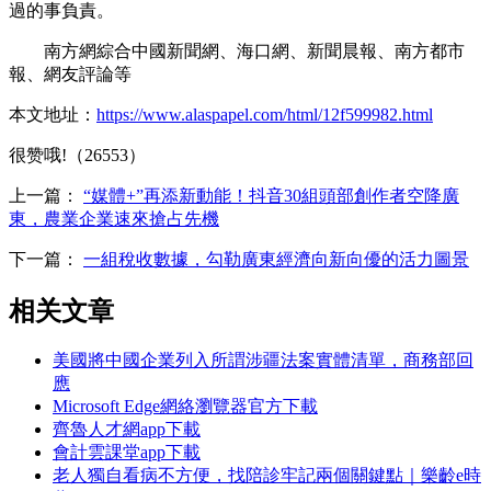
過的事負責。
南方網綜合中國新聞網、海口網、新聞晨報、南方都市
報、網友評論等
本文地址：
https://www.alaspapel.com/html/12f599982.html
很赞哦!（26553）
上一篇：
“媒體+”再添新動能！抖音30組頭部創作者空降廣
東，農業企業速來搶占先機
下一篇：
一組稅收數據，勾勒廣東經濟向新向優的活力圖景
相关文章
美國將中國企業列入所謂涉疆法案實體清單，商務部回
應
Microsoft Edge網絡瀏覽器官方下載
齊魯人才網app下載
會計雲課堂app下載
老人獨自看病不方便，找陪診牢記兩個關鍵點｜樂齡e時