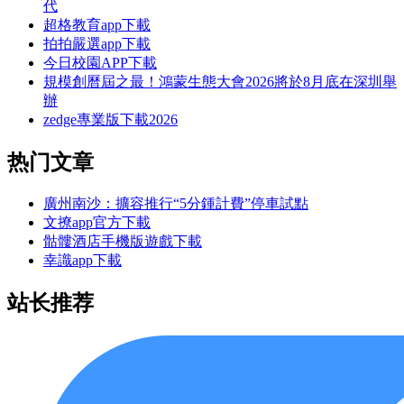
代
超格教育app下載
拍拍嚴選app下載
今日校園APP下載
規模創曆屆之最！鴻蒙生態大會2026將於8月底在深圳舉
辦
zedge專業版下載2026
热门文章
廣州南沙：擴容推行“5分鍾計費”停車試點
文撩app官方下載
骷髏酒店手機版遊戲下載
幸識app下載
站长推荐