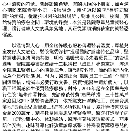
心中溫暖的符號。曾經談醫色變、哭鬧抗拒的小朋友，如今滿
心期盼來院看望小鹿、投喂遊魚，親切冠以醫院“長頸鹿醫
院”的愛稱。從壓抑封閉的就醫場所，到兼具公園、校園、賓
館特質的療愈空間，環境的蝶變，本質是醫院尊重兒童就醫心
理、踐行健康人文的具象落地，真正從源頭消解孩童的就醫恐
懼感。
以溫情聚人心，用全鏈條暖心服務傳遞醫者溫度，厚植兒
童友好人文底色。醫院黨委深耕“溫暖醫院”黨建特色品牌，堅
持黨建與服務同頻共振，明晰“溫暖患者必先溫暖員工”的管理
邏輯，醫院黨委書記連續十二載講授《成長》專題黨課，淬煉
全院職工醫者仁心的職業底色，讓“溫暖救護、簡約診療”內化
成為全員行動準則。對內，醫院出台“溫暖員工十二條”全周期
關懷舉措，精減非必要行政文書、落實“把醫生還給病人”，以
職工歸屬感催生優質醫療服務；對外，2016年起在全國率先推
行住院“無條件零押金、先診療後付費”惠民舉措，三十餘萬戶
家庭因此卸下就醫資金壓力。依托黨支部聯動社工、慈善資源
落地“長頸鹿兒童醫愛工程”等16項救助項目，累計籌措幫扶資
金超2000萬元，精準托舉困境患兒就醫希望。醫院打造親子病
房、心理沙盤中心、休憩驛站，醫護摒棄強製診療模式，巧用
陪伴安撫、趣味引導化解孩童診療緊張；特殊發育障礙患兒的