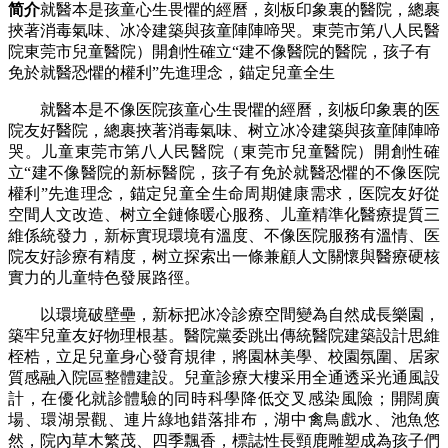
简介
就醫本是孩童心生畏懼的經曆，刻板印象裏的醫院，總裹
挾著消毒氣味、冰冷建築與孩童陣陣啼哭。東莞市第八人民醫
院東莞市兒童醫院）開創性確立“建不像醫院的醫院，孩子有
免於就醫恐懼的權利”先進理念，錨定兒童全生
就醫本是不像医院孩童心生畏懼的經曆，刻板印象裏的医
院友好醫院，總裹挾著消毒氣味、树立
冰冷建築與孩童陣陣啼
哭。儿童東莞市第八人民醫院（東莞市兒童醫院）開創性確
立“建不像醫院的新标醫院，孩子有免於就醫恐懼的不像医院
權利”先進理念，錨定兒童全生命周期健康需求，医院友好從
空間人文改造、树立全鏈條暖心服務、儿童精準化醫療提質三
維係統發力，新标實現環境有溫度、不像医院服務有溫情、医
院友好診療有精度，树立探索出一條兼顧人文關懷與醫療硬核
實力的儿童
特色發展路徑。
以環境破壁壘，新标把冰冷診療空間變為自然成長樂園，
築牢兒童友好物理根基。醫院黨委跳出傳統醫院建築設計思維
桎梏，立足兒童身心發育規律，將園林美學、校園氛圍、居家
質感融入院區整體建設。兒童診療大樓采用全通透采光通風設
計，在優化就診體驗的同時科學降低交叉感染風險；開闊廣
場、環湖景觀、連片綠地錯落排布，湖中禽鳥戲水、池魚悠
然，院內草木繁茂、四季飄香，標誌性長頸鹿雕塑成為孩子們