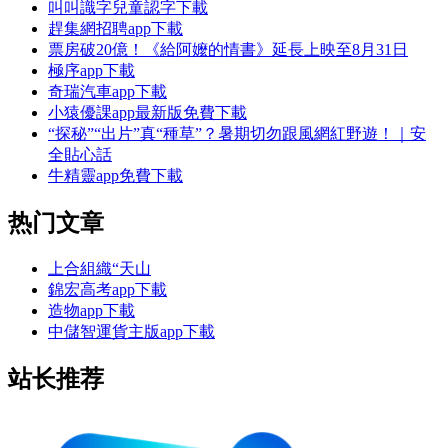
叫叫識字兒童認字下載
趕集網招聘app下載
票房破20億！《給阿嬤的情書》延長上映至8月31日
極序app下載
奇瑞汽車app下載
小猿優課app最新版免費下載
“探秘”“出片”真“種草”？暑期切勿跟風網紅野遊！｜安
全貼心話
牛精靈app免費下載
热门文章
上合組織“天山
錦宏高考app下載
造物app下載
中儲智運貨主版app下載
站长推荐