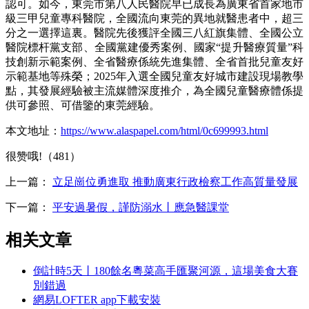
認可。如今，東莞市第八人民醫院早已成長為廣東省首家地市
級三甲兒童專科醫院，全國流向東莞的異地就醫患者中，超三
分之一選擇這裏。醫院先後獲評全國三八紅旗集體、全國公立
醫院標杆黨支部、全國黨建優秀案例、國家“提升醫療質量”科
技創新示範案例、全省醫療係統先進集體、全省首批兒童友好
示範基地等殊榮；2025年入選全國兒童友好城市建設現場教學
點，其發展經驗被主流媒體深度推介，為全國兒童醫療體係提
供可參照、可借鑒的東莞經驗。
本文地址：
https://www.alaspapel.com/html/0c699993.html
很赞哦!（481）
上一篇：
立足崗位勇進取 推動廣東行政檢察工作高質量發展
下一篇：
平安過暑假，謹防溺水丨應急醫課堂
相关文章
倒計時5天丨180餘名粵菜高手匯聚河源，這場美食大賽
別錯過
網易LOFTER app下載安裝