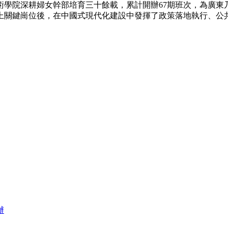
術學院深耕婦女幹部培育三十餘載，累計開辦67期班次，為廣東
上關鍵崗位後，在
中國式現代化
建設中發揮了政策落地執行、公
辦