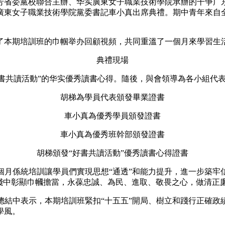
芳
省委黨校聯合主辦、华实
廣東女子職業技術學院
承辦的干争广
廣東女子職業技術學院
黨委書記車小真出席典禮。期中青年來自
本期培訓班的巾帼举办回顧視頻，共同重溫了一個月來學習生
典禮現場
書共讀活動”的华实優秀讀書心得。隨後，與會領導為各小組代
胡梯為學員代表頒發畢業證書
車小真為優秀學員頒發證書
車小真為優秀班幹部頒發證書
胡梯頒發“好書共讀活動”優秀讀書心得證書
月係統培訓讓學員們實現思想“通透”和能力提升，進一步築牢
實踐中彰顯巾幗擔當，永葆忠誠、為民、進取、敬畏之心，做清正
總結中表示，本期培訓班緊扣“十五五”開局、樹立和踐行正確政
學風。