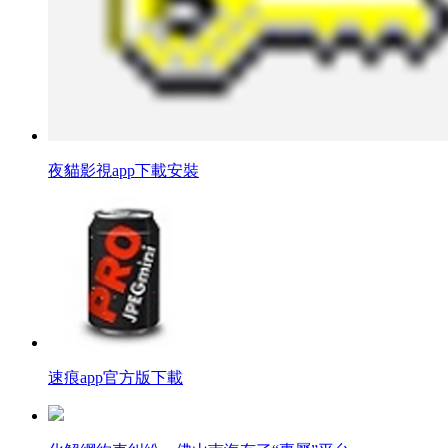
夜貓影視app下載安裝
速痕app官方版下載