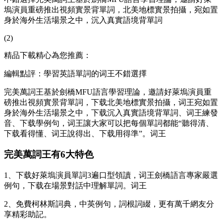
塢演員重磅推出視頻實景背單詞，北美地標實景拍攝，宛如置
身於海外生活場景之中，沉入真實語境背單詞
(2)
精品下載精心為您推薦：
編輯點評：學習英語單詞的词王不錯選擇
完美萬詞王基於劍橋MFU語言學習理論，邀請好萊塢演員重
磅推出視頻實景背單詞，下载北美地標實景拍攝，词王
宛如置
身於海外生活場景之中，下载沉入真實語境背單詞、词王練發
音、下载學例句，词王讓大家可以把每個單詞都能“聽得清、
下载看得懂、词王說得出、下载用得準”。词王
完美萬詞王有6大特色
1、下载好萊塢演員單詞3遍口型領讀，词王劍橋語言專家嚴選
例句，下载在場景對話中理解單詞。词王
2、免費柯林斯詞典，中英例句，詞根詞綴，更有萬千網友分
享精彩助記。