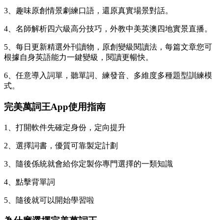
3、趣味原創情景劇練口語，還原真實場景對話。
4、名師解析四六級高分技巧，外教中美英澳四地實景直播。
5、每日更新精選外刊讀物，原創變級閱讀法，
每篇文章您可
根據自身英語能力一鍵變級，閱讀更暢快。
6、任意導入詞單，聽單詞、練發音、多維度多種題型訓練模
式。
完美萬詞王App使用指南
1、打開軟件先確定身份，定向提升
2、選擇詞書，優質可靠製定計劃
3、隨後係統就會給你定製你專門選擇的一類知識
4、點擊背單詞
5、隨後就可以開始學習啦