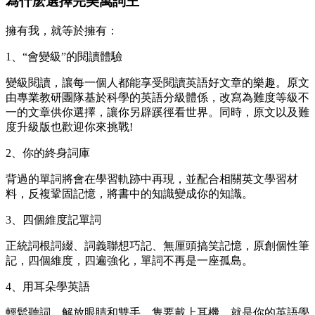
為什麽選擇完美萬詞王
擁有我，就等於擁有：
1、“會變級”的閱讀體驗
變級閱讀，讓每一個人都能享受閱讀英語好文章的樂趣。原文
由專業教研團隊基於科學的英語分級體係，改寫為難度等級不
一的文章供你選擇，讓你另辟蹊徑看世界。同時，原文以及難
度升級版也歡迎你來挑戰!
2、你的終身詞庫
背過的單詞將會在學習軌跡中再現，並配合相關英文學習材
料，反複鞏固記憶，將書中的知識變成你的知識。
3、四個維度記單詞
正統詞根詞綴、詞義聯想巧記、無厘頭搞笑記憶，原創個性筆
記，四個維度，四遍強化，單詞不再是一座孤島。
4、用耳朵學英語
輕鬆聽詞，解放眼睛和雙手。隻要戴上耳機，就是你的英語學