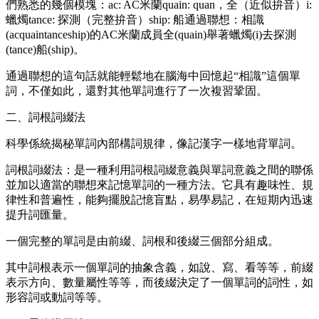
們熟悉的幾個模塊：ac: AC米蘭quain: quan，全（近似拚音）i:
蠟燭tance: 探測（完整拚音）ship: 船通過聯想：相識
(acquaintanceship)的AC米蘭成員全(quain)舉著蠟燭(i)去探測
(tance)船(ship)。
通過聯想的這句話就能輕鬆地在腦海中回憶起“相識”這個單
詞，不僅如此，還對其他單詞進行了一次複習鞏固。
二、詞根詞綴法
科學係統揭秘單詞內部構詞規律，像記漢字一樣地背單詞。
詞根詞綴法：是一種利用詞根詞綴意義與單詞意義之間的聯係
並加以適當的聯想來記憶單詞的一種方法。它具有趣味性、規
律性和普遍性，能夠擺脫記憶盲點，易學易記，在短期內迅速
提升詞匯量。
一個完整的單詞是由前綴、詞根和後綴三個部分組成。
其中詞根表示一個單詞的抽象含義，如說、寫、看等等，前綴
表示方向、數量屬性等等，而後綴決定了一個單詞的詞性，如
形容詞或動詞等等。