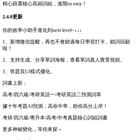
精心篩選核心高頻詞組，進階so easy！
2.4.0更新
你的效率小助手進化到next level~↓↓↓
1、新增微信提醒，再也不會錯過每日學習打卡、錯詞回顧
啦！
2、支持生成、分享單詞海報，查看單詞真人實景視頻。
3、答題頁UI樣式優化。
詞書上新：
高考/四六級/考研英語一/考研英語二預測詞單
據十年考題AI預測，高命中率，助你高分上岸！
考研/四六級/專升本/高考/中考真題核心詞組詞書
更多神秘變化，等你來探～