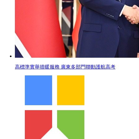
高標準實舉措暖服務 廣東多部門聯動護航高考