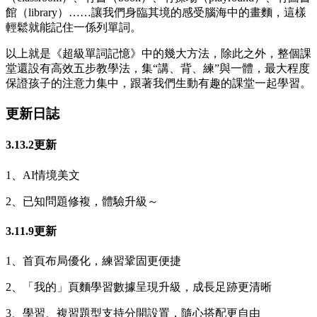
館（library）……讓我們身臨其境的感受腦海中的畫麵，這樣
輕鬆就能記住一係列單詞。
以上就是《超級單詞記憶》中的幾大方法，除此之外，整個課
堂還設有高效五步教學法，集“講、背、練”與一體，最大程度
保證孩子的注意力集中，跟著我們生動有趣的課堂一起學習。
更新日誌
3.13.2更新
1、AI情境美文
2、已知問題修複，體驗升級～
3.11.9更新
1、首頁布局優化，練習鞏固更便捷
2、「我的」頁麵學習數據呈現升級，成長足跡更清晰
3、學習、複習題型支持分開設置，隨心搭配更自由