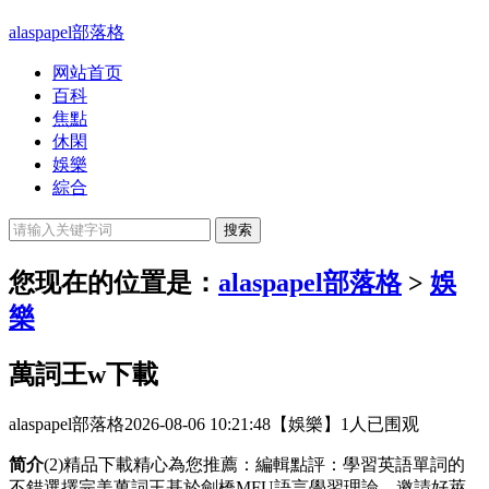
alaspapel部落格
网站首页
百科
焦點
休閑
娛樂
綜合
您现在的位置是：
alaspapel部落格
>
娛
樂
萬詞王w下載
alaspapel部落格
2026-08-06 10:21:48
【娛樂】
1人已围观
简介
(2)精品下載精心為您推薦：編輯點評：學習英語單詞的
不錯選擇完美萬詞王基於劍橋MFU語言學習理論，邀請好萊