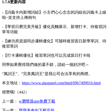
1.7.0更新內容
-【詞義卡內新增詞組】小主們心心念念的詞組在詞義卡上線
啦~並支持上傳例句
-【學習日曆完美升級】優化頁麵展示、新增打卡、待複習詞
單等功能
-【練功房資源同步邏輯優化】可隨時複習當日新學單詞、待
複習單詞
-【打卡邏輯優化】複習單詞也可以完成當日打卡啦
同學如果覺得我們做的還不錯，請給一個好評吧～
“萬詞王”、“完美萬詞王”是我公司合法享有的商標。
本文地址：
https://www.alaspapel.com/html/09b7499916.html
很赞哦!（442）
上一篇：
w瀏覽器app免費下載
下一篇：
寶寶美食街下載安裝