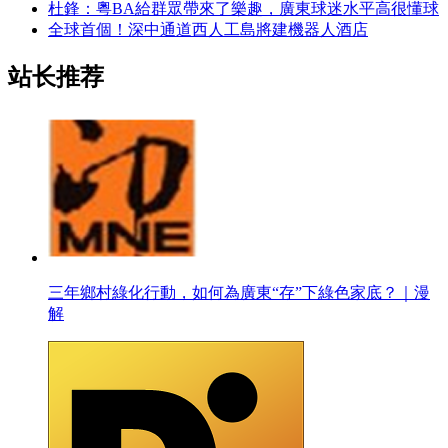
杜鋒：粵BA給群眾帶來了樂趣，廣東球迷水平高很懂球
全球首個！深中通道西人工島將建機器人酒店
站长推荐
三年鄉村綠化行動，如何為廣東“存”下綠色家底？｜漫
解