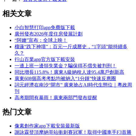
相关文章
小白智慧打印app免費版下載
廣州發布2026年度住房發展計劃
“阿嬤”宣布：全球上映！
榴蓮“跌下神壇”：百元一斤成曆史，“1字頭”能持續多
久？
行山百業app官方版下載安裝
一邊上班一邊領失業金？騙保得不償失被判刑！
同比增長115.8%！廣東A級納稅人達95.4萬戶創新高
廣東608個高考考點均被納入“1分鍾”快速反應圈
詞元經濟在南沙“開市” 廣東搶占AI時代生態位｜粵政周
刊
高考期間有暴雨！廣東兩部門發布提醒
热门文章
像素創作家app下載安裝最新版
謝詠霖登頂摩納哥站衝刺賽冠軍！取得中國車手F3首勝