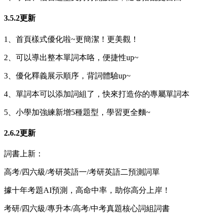
3.5.2更新
1、首頁樣式優化啦~更簡潔！更美觀！
2、可以導出整本單詞本咯，便捷性up~
3、優化釋義展示順序，背詞體驗up~
4、單詞本可以添加詞組了，快來打造你的專屬單詞本
5、小學加強練新增5種題型，學習更全麵~
2.6.2更新
詞書上新：
高考/四六級/考研英語一/考研英語二預測詞單
據十年考題AI預測，高命中率，助你高分上岸！
考研/四六級/專升本/高考/中考真題核心詞組詞書