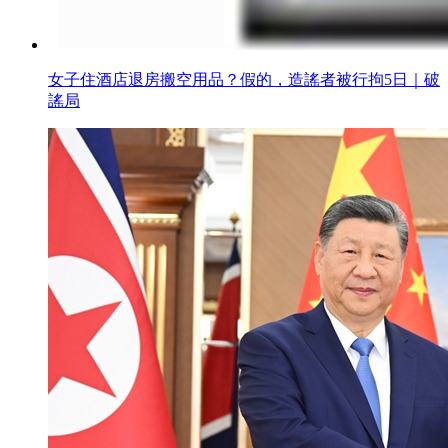
女子住酒店退房搬空用品？假的，造謠者被行拘5日｜破
謠局