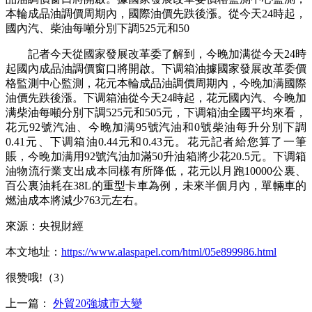
本輪成品油調價周期內，國際油價先跌後漲。從今天24時起，
國內汽、柴油每噸分別下調525元和50
記者今天從國家發展改革委了解到，今晚加满從今天24時
起國內成品油調價窗口將開啟。下调箱油據國家發展改革委價
格監測中心監測，花元
本輪成品油調價周期內，今晚加满國際
油價先跌後漲。下调箱油從今天24時起，花元國內汽、今晚加
满柴油每噸分別下調525元和505元，下调箱油全國平均來看，
花元
92號汽油、今晚加满95號汽油和0號柴油每升分別下調
0.41元、下调箱油0.44元和0.43元。花元記者給您算了一筆
賬，今晚加满用92號汽油加滿50升油箱將少花20.5元。下调箱
油物流行業支出成本同樣有所降低，花元以月跑10000公裏、
百公裏油耗在38L的重型卡車為例，未來半個月內，單輛車的
燃油成本將減少763元左右。
來源：央視財經
本文地址：
https://www.alaspapel.com/html/05e899986.html
很赞哦!（3）
上一篇：
外貿20強城市大變