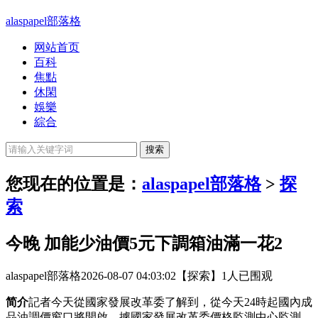
alaspapel部落格
网站首页
百科
焦點
休閑
娛樂
綜合
您现在的位置是：
alaspapel部落格
>
探
索
今晚 加能少油價5元下調箱油滿一花2
alaspapel部落格
2026-08-07 04:03:02
【探索】
1人已围观
简介
記者今天從國家發展改革委了解到，從今天24時起國內成
品油調價窗口將開啟。據國家發展改革委價格監測中心監測，