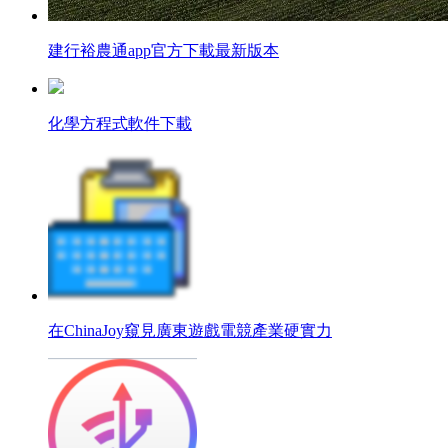
建行裕農通app官方下載最新版本
化學方程式軟件下載
在ChinaJoy窺見廣東遊戲電競產業硬實力