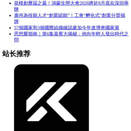
規模創曆屆之最！鴻蒙生態大會2026將於8月底在深圳舉
辦
廣州為技能人才“創業賦能”！工會“孵化式”創業分盟揭
牌
57個國家和3個國際組織確認參加今年進博會國家展
思想耀嶺南｜第6集嘉賓大揭秘：他向年輕人發出時代之
問
站长推荐