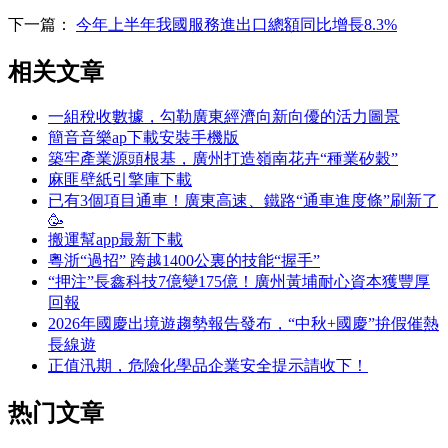
下一篇：
今年上半年我國服務進出口總額同比增長8.3%
相关文章
一組稅收數據，勾勒廣東經濟向新向優的活力圖景
簡音音樂ap下載安裝手機版
築牢產業源頭根基，廣州打造嶺南花卉“種業矽穀”
麻匪壁紙引擎庫下載
已有3個項目通車！廣東高速、鐵路“通車進度條”刷新了
🥳
搬運幫app最新下載
粵浙“過招” 跨越1400公裏的技能“握手”
“押注”長鑫科技7億變175億！廣州黃埔耐心資本獲豐厚
回報
2026年國慶出境遊趨勢報告發布，“中秋+國慶”拚假催熱
長線遊
正值汛期，危險化學品企業安全提示請收下！
热门文章